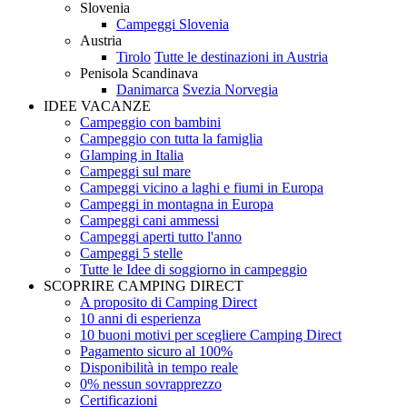
Slovenia
Campeggi Slovenia
Austria
Tirolo
Tutte le destinazioni in Austria
Penisola Scandinava
Danimarca
Svezia
Norvegia
IDEE VACANZE
Campeggio con bambini
Campeggio con tutta la famiglia
Glamping in Italia
Campeggi sul mare
Campeggi vicino a laghi e fiumi in Europa
Campeggi in montagna in Europa
Campeggi cani ammessi
Campeggi aperti tutto l'anno
Campeggi 5 stelle
Tutte le Idee di soggiorno in campeggio
SCOPRIRE CAMPING DIRECT
A proposito di Camping Direct
10 anni di esperienza
10 buoni motivi per scegliere Camping Direct
Pagamento sicuro al 100%
Disponibilità in tempo reale
0% nessun sovrapprezzo
Certificazioni