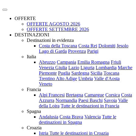
OFFERTE
OFFERTE AGOSTO 2026
OFFERTE SETTEMBRE 2026
DESTINAZIONI
Destinazioni in evidenza
Costa della Toscana
Costa Rei
Dolomiti
Jesolo
Lago di Garda
Provenza
Parigi
Italia
Abruzzo
Campania
Emilia Romagna
Friuli
Venezia Giulia
Lazio
Liguria
Lombardia
Marche
Piemonte
Puglia
Sardegna
Sicilia
Toscana
Trentino Alto Adige
Umbria
Valle d'Aosta
Veneto
Francia
Alpi Francesi
Bretagna
Camargue
Corsica
Costa
Azzurra
Normandia
Paesi Baschi
Savoia
Valle
della Loira
Tutte le destinazioni in Francia
Spagna
Andalusia
Costa Brava
Valencia
Tutte le
destinazioni in Spagna
Croazia
Istria
Tutte le destinazioni in Croazia