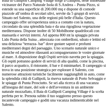
Baia di Gallipoli Camping Village sorge a Gallipoli, nelle immediate
vicinanze del Parco Naturale Isola di S.Andrea – Punta Pizzo, si
estende su una superficie di 200.000 mq e dispone di comode
piazzole all’ombra di secolari ulivi, servite da 5 gruppi di servizi.
Situato nel Salento, una delle regioni più belle d'Italia. Questo
campeggio offre un'esperienza unica a contatto con la natura,
circondato da una splendida baia e da una rigogliosa vegetazione
mediterranea. Dispone inoltre di 50 Mobilhome quadrilocali con
mansarda e servizi interni. Ad appena 800 mt la spiaggia privata
Lido Punta della Suina , attrezzata con ombrelloni, sdraio e lettini ed
una deliziosa “terrazza- bar” dove gustare sapori e profumi
mediterranei degni del paesaggio. Uno scenario naturale unico e
musiche ed atmosfere rilassanti accompagneranno le vostre giornate
al mare. A disposizione degli Ospiti servizio navetta per la spiaggia.
Gli ospiti potranno godere di servizi di alta qualità, come la piscina,
il parco acquatico, il ristorante, il bar e il minimarket. Il campeggio si
trova in una posizione strategica per esplorare il Salento, con
numerose attrazioni turistiche facilmente raggiungibili in auto, come
la splendida città di Gallipoli, la riserva naturale di Porto Selvaggio e
le spiagge di Punta Prosciutto. Se sei alla ricerca di una vacanza
all'insegna del mare, del sole e dell'avventura in un ambiente
naturale mozzafiato, il Baia di Gallipoli Camping Village è la scelta
perfetta per te. Prenota subito il tuo soggiorno presso questo
incantevole campeggio e goditi una vacanza indimenticabile nel
Salento.