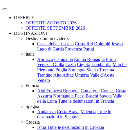
OFFERTE
OFFERTE AGOSTO 2026
OFFERTE SETTEMBRE 2026
DESTINAZIONI
Destinazioni in evidenza
Costa della Toscana
Costa Rei
Dolomiti
Jesolo
Lago di Garda
Provenza
Parigi
Italia
Abruzzo
Campania
Emilia Romagna
Friuli
Venezia Giulia
Lazio
Liguria
Lombardia
Marche
Piemonte
Puglia
Sardegna
Sicilia
Toscana
Trentino Alto Adige
Umbria
Valle d'Aosta
Veneto
Francia
Alpi Francesi
Bretagna
Camargue
Corsica
Costa
Azzurra
Normandia
Paesi Baschi
Savoia
Valle
della Loira
Tutte le destinazioni in Francia
Spagna
Andalusia
Costa Brava
Valencia
Tutte le
destinazioni in Spagna
Croazia
Istria
Tutte le destinazioni in Croazia