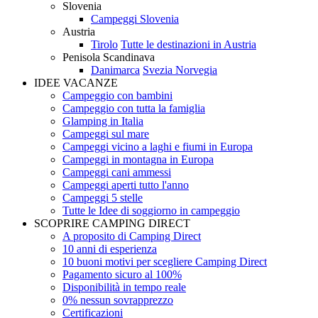
Slovenia
Campeggi Slovenia
Austria
Tirolo
Tutte le destinazioni in Austria
Penisola Scandinava
Danimarca
Svezia
Norvegia
IDEE VACANZE
Campeggio con bambini
Campeggio con tutta la famiglia
Glamping in Italia
Campeggi sul mare
Campeggi vicino a laghi e fiumi in Europa
Campeggi in montagna in Europa
Campeggi cani ammessi
Campeggi aperti tutto l'anno
Campeggi 5 stelle
Tutte le Idee di soggiorno in campeggio
SCOPRIRE CAMPING DIRECT
A proposito di Camping Direct
10 anni di esperienza
10 buoni motivi per scegliere Camping Direct
Pagamento sicuro al 100%
Disponibilità in tempo reale
0% nessun sovrapprezzo
Certificazioni