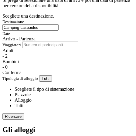
Si prega di selezionare una data di arrivo e poi una data di partenza
per cercare della disponibilità
Scegliete una destinazione.
Destinazione
Date
Arrivo - Partenza
Viaggiatori
Adulti
-
2
+
Bambini
-
0
+
Conferma
Tipologia di alloggio
Tutti
Scegliete il tipo di sistemazione
Piazzole
Alloggio
Tutti
Ricercare
Gli alloggi