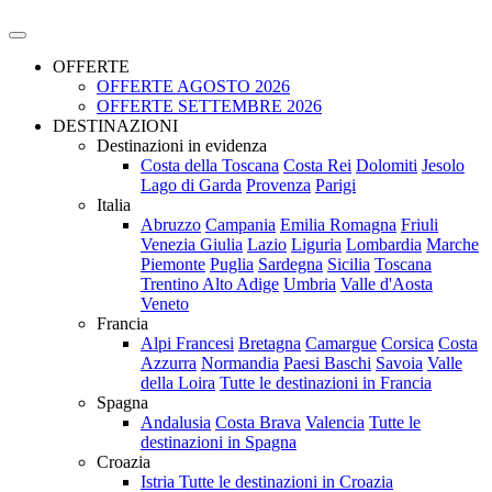
OFFERTE
OFFERTE AGOSTO 2026
OFFERTE SETTEMBRE 2026
DESTINAZIONI
Destinazioni in evidenza
Costa della Toscana
Costa Rei
Dolomiti
Jesolo
Lago di Garda
Provenza
Parigi
Italia
Abruzzo
Campania
Emilia Romagna
Friuli
Venezia Giulia
Lazio
Liguria
Lombardia
Marche
Piemonte
Puglia
Sardegna
Sicilia
Toscana
Trentino Alto Adige
Umbria
Valle d'Aosta
Veneto
Francia
Alpi Francesi
Bretagna
Camargue
Corsica
Costa
Azzurra
Normandia
Paesi Baschi
Savoia
Valle
della Loira
Tutte le destinazioni in Francia
Spagna
Andalusia
Costa Brava
Valencia
Tutte le
destinazioni in Spagna
Croazia
Istria
Tutte le destinazioni in Croazia