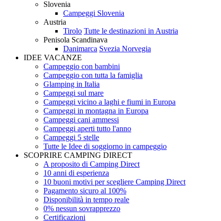
Slovenia
Campeggi Slovenia
Austria
Tirolo
Tutte le destinazioni in Austria
Penisola Scandinava
Danimarca
Svezia
Norvegia
IDEE VACANZE
Campeggio con bambini
Campeggio con tutta la famiglia
Glamping in Italia
Campeggi sul mare
Campeggi vicino a laghi e fiumi in Europa
Campeggi in montagna in Europa
Campeggi cani ammessi
Campeggi aperti tutto l'anno
Campeggi 5 stelle
Tutte le Idee di soggiorno in campeggio
SCOPRIRE CAMPING DIRECT
A proposito di Camping Direct
10 anni di esperienza
10 buoni motivi per scegliere Camping Direct
Pagamento sicuro al 100%
Disponibilità in tempo reale
0% nessun sovrapprezzo
Certificazioni