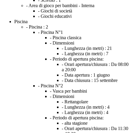
- Scivolo :
1
- Area di gioco per bambini - Interna
- Giochi di società
- Giochi educativi
Piscina
- Piscina :
2
- Piscina N°1
- Piscina classica
- Dimensioni
- Lunghezza (in metri) :
21
- Larghezza (in metri) :
7
- Periodo di apertura piscina:
- Orari apertura/chiusura :
Da 08:00
a 20:00
- Data apertura :
1 giugno
- Data chiusura :
15 settembre
- Piscina N°2
- Vasca per bambini
- Dimensioni
- Rettangolare
- Lunghezza (in metri) :
4
- Larghezza (in metri) :
4
- Periodo di apertura piscina:
- alta stagione
- Orari apertura/chiusura :
Da 11:30