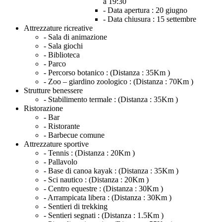
a 19:30
- Data apertura :
20 giugno
- Data chiusura :
15 settembre
Attrezzature ricreative
- Sala di animazione
- Sala giochi
- Biblioteca
- Parco
- Percorso botanico :
(Distanza : 35Km )
- Zoo – giardino zoologico :
(Distanza : 70Km )
Strutture benessere
- Stabilimento termale :
(Distanza : 35Km )
Ristorazione
- Bar
- Ristorante
- Barbecue comune
Attrezzature sportive
- Tennis :
(Distanza : 20Km )
- Pallavolo
- Base di canoa kayak :
(Distanza : 35Km )
- Sci nautico :
(Distanza : 20Km )
- Centro equestre :
(Distanza : 30Km )
- Arrampicata libera :
(Distanza : 30Km )
- Sentieri di trekking
- Sentieri segnati :
(Distanza : 1.5Km )