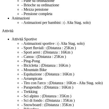
- Pane su ordinazione
- Brioche su ordinazione
- Mezza pensione
- Pensione completa
Animazioni
- Animazioni per bambini :
(- Alta Stag. solo)
Attività
Attività Sportive
- Animazioni sportive :
(- Alta Stag. solo)
- Sport fluviali :
(Distanza : 25Km )
- Sport aerei :
(Distanza : 16Km )
- Canoa :
(Distanza : 25Km )
- Ping-Pong
- Bicicletta :
(Distanza : 16Km )
- Mountain Bike
- Equitazione :
(Distanza : 16Km )
- Arrampicata
- Tiro con l'arco :
(Distanza : 16Km - Alta Stag. solo)
- Parapendio :
(Distanza : 16Km )
- Trekking
- Sci alpino :
(Distanza : 35Km )
- Sci di fondo :
(Distanza : 35Km )
- Snowboard :
(Distanza : 35Km )