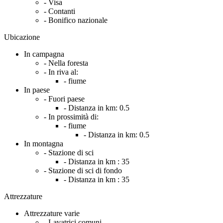
- Visa
- Contanti
- Bonifico nazionale
Ubicazione
In campagna
- Nella foresta
- In riva al:
- fiume
In paese
- Fuori paese
- Distanza in km:
0.5
- In prossimità di:
- fiume
- Distanza in km:
0.5
In montagna
- Stazione di sci
- Distanza in km :
35
- Stazione di sci di fondo
- Distanza in km :
35
Attrezzature
Attrezzature varie
- Lavatrici comuni