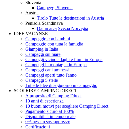
Slovenia
Campeggi Slovenia
Austria
Tirolo
Tutte le destinazioni in Austria
Penisola Scandinava
Danimarca
Svezia
Norvegia
IDEE VACANZE
Campeggio con bambini
Campeggio con tutta la famiglia
Glamping in Italia
Campeggi sul mare
Campeggi vicino a laghi e fiumi in Europa
Campeggi in montagna in Europa
Campeggi cani ammessi
Campeggi aperti tutto l'anno
Campeggi 5 stelle
Tutte le Idee di soggiorno in campeggio
SCOPRIRE CAMPING DIRECT
A proposito di Camping Direct
10 anni di esperienza
10 buoni motivi per scegliere Camping Direct
Pagamento sicuro al 100%
Disponibilità in tempo reale
0% nessun sovrapprezzo
Certificazioni