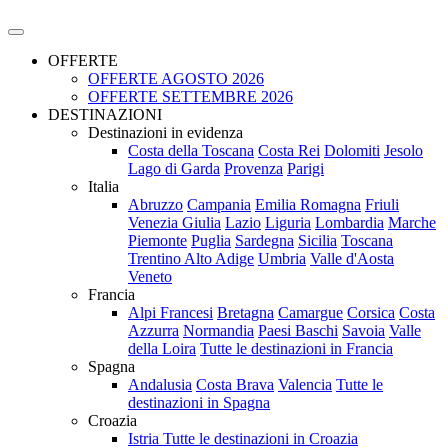
OFFERTE
OFFERTE AGOSTO 2026
OFFERTE SETTEMBRE 2026
DESTINAZIONI
Destinazioni in evidenza
Costa della Toscana
Costa Rei
Dolomiti
Jesolo
Lago di Garda
Provenza
Parigi
Italia
Abruzzo
Campania
Emilia Romagna
Friuli
Venezia Giulia
Lazio
Liguria
Lombardia
Marche
Piemonte
Puglia
Sardegna
Sicilia
Toscana
Trentino Alto Adige
Umbria
Valle d'Aosta
Veneto
Francia
Alpi Francesi
Bretagna
Camargue
Corsica
Costa
Azzurra
Normandia
Paesi Baschi
Savoia
Valle
della Loira
Tutte le destinazioni in Francia
Spagna
Andalusia
Costa Brava
Valencia
Tutte le
destinazioni in Spagna
Croazia
Istria
Tutte le destinazioni in Croazia