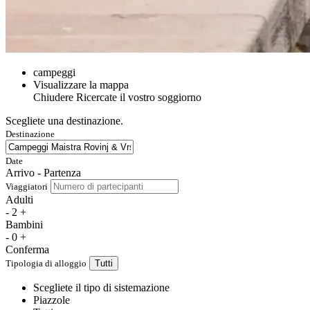
campeggi
Visualizzare la mappa
Chiudere
Ricercate il vostro soggiorno
Scegliete una destinazione.
Destinazione
Date
Arrivo - Partenza
Viaggiatori
Adulti
-
2
+
Bambini
-
0
+
Conferma
Tipologia di alloggio
Tutti
Scegliete il tipo di sistemazione
Piazzole