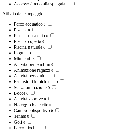
Accesso diretto alla spiaggia
0
Attività del campeggio
Parco acquatico
0
Piscina
0
Piscina riscaldata
0
Piscina coperta
0
Piscina naturale
0
Laguna
0
Mini club
6
Attività per bambini
0
Animazione ragazzi
0
Attività per adulti
0
Escursioni in bicicletta
0
Senza animazione
0
Bocce
0
Attività sportive
0
Noleggio biciclette
0
Campo polisportivo
0
Tennis
0
Golf
0
Parco giochi
0