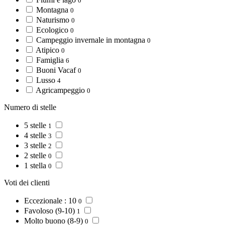
0
Montagna
0
Naturismo
0
Ecologico
0
Campeggio invernale in montagna
0
Atipico
0
Famiglia
6
Buoni Vacaf
0
Lusso
4
Agricampeggio
0
Numero di stelle
5 stelle
1
4 stelle
3
3 stelle
2
2 stelle
0
1 stella
0
Voti dei clienti
Eccezionale : 10
0
Favoloso (9-10)
1
Molto buono (8-9)
0