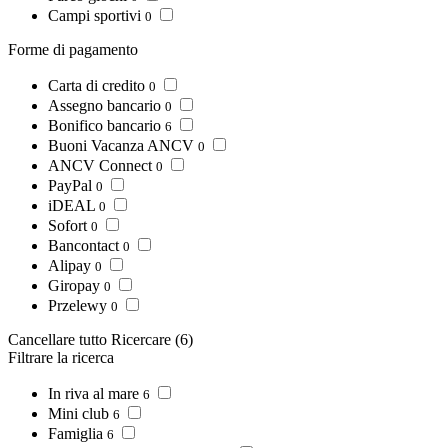
Campi sportivi
0
Forme di pagamento
Carta di credito
0
Assegno bancario
0
Bonifico bancario
6
Buoni Vacanza ANCV
0
ANCV Connect
0
PayPal
0
iDEAL
0
Sofort
0
Bancontact
0
Alipay
0
Giropay
0
Przelewy
0
Cancellare tutto
Ricercare
(6)
Filtrare la ricerca
In riva al mare
6
Mini club
6
Famiglia
6