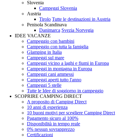
Slovenia
Campeggi Slovenia
Austria
Tirolo
Tutte le destinazioni in Austria
Penisola Scandinava
Danimarca
Svezia
Norvegia
IDEE VACANZE
Campeggio con bambini
Campeggio con tutta la famiglia
Glamping in Italia
Campeggi sul mare
Campeggi vicino a laghi e fiumi in Europa
Campeggi in montagna in Europa
Campeggi cani ammessi
Campeggi aperti tutto l'anno
Campeggi 5 stelle
Tutte le Idee di soggiorno in campeggio
SCOPRIRE CAMPING DIRECT
A proposito di Camping Direct
10 anni di esperienza
10 buoni motivi per scegliere Camping Direct
Pagamento sicuro al 100%
Disponibilità in tempo reale
0% nessun sovrapprezzo
Certificazioni