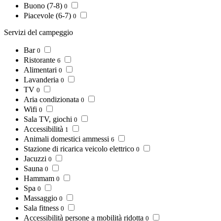
Buono (7-8)
0
Piacevole (6-7)
0
Servizi del campeggio
Bar
0
Ristorante
6
Alimentari
0
Lavanderia
0
TV
0
Aria condizionata
0
Wifi
0
Sala TV, giochi
0
Accessibilità
1
Animali domestici ammessi
6
Stazione di ricarica veicolo elettrico
0
Jacuzzi
0
Sauna
0
Hammam
0
Spa
0
Massaggio
0
Sala fitness
0
Accessibilità persone a mobilità ridotta
0