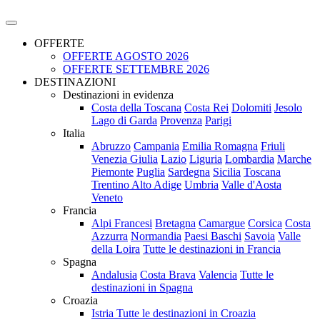
OFFERTE
OFFERTE AGOSTO 2026
OFFERTE SETTEMBRE 2026
DESTINAZIONI
Destinazioni in evidenza
Costa della Toscana
Costa Rei
Dolomiti
Jesolo
Lago di Garda
Provenza
Parigi
Italia
Abruzzo
Campania
Emilia Romagna
Friuli
Venezia Giulia
Lazio
Liguria
Lombardia
Marche
Piemonte
Puglia
Sardegna
Sicilia
Toscana
Trentino Alto Adige
Umbria
Valle d'Aosta
Veneto
Francia
Alpi Francesi
Bretagna
Camargue
Corsica
Costa
Azzurra
Normandia
Paesi Baschi
Savoia
Valle
della Loira
Tutte le destinazioni in Francia
Spagna
Andalusia
Costa Brava
Valencia
Tutte le
destinazioni in Spagna
Croazia
Istria
Tutte le destinazioni in Croazia