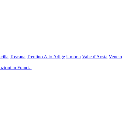
icilia
Toscana
Trentino Alto Adige
Umbria
Valle d'Aosta
Veneto
nazioni in Francia