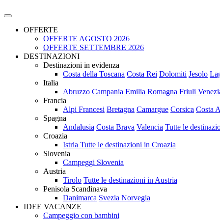
OFFERTE
OFFERTE AGOSTO 2026
OFFERTE SETTEMBRE 2026
DESTINAZIONI
Destinazioni in evidenza
Costa della Toscana
Costa Rei
Dolomiti
Jesolo
La
Italia
Abruzzo
Campania
Emilia Romagna
Friuli Venezi
Francia
Alpi Francesi
Bretagna
Camargue
Corsica
Costa A
Spagna
Andalusia
Costa Brava
Valencia
Tutte le destinaz
Croazia
Istria
Tutte le destinazioni in Croazia
Slovenia
Campeggi Slovenia
Austria
Tirolo
Tutte le destinazioni in Austria
Penisola Scandinava
Danimarca
Svezia
Norvegia
IDEE VACANZE
Campeggio con bambini