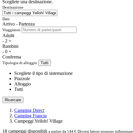
Scegliete una destinazione.
Destinazione
Date
Arrivo - Partenza
Viaggiatori
Adulti
-
2
+
Bambini
-
0
+
Conferma
Tipologia di alloggio
Tutti
Scegliete il tipo di sistemazione
Piazzole
Alloggio
Tutti
Ricercare
Camping Direct
Camping Francia
Campeggi Yelloh! Village
18
campeggi disponibili
a partire da 144 €
Diversi fattori possono influenzar