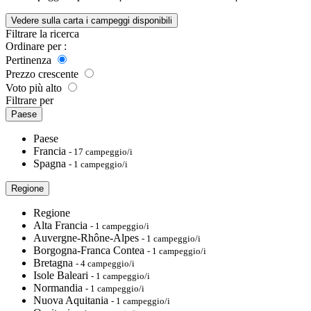
Vedere sulla carta i campeggi disponibili
Filtrare la ricerca
Ordinare per :
Pertinenza
Prezzo crescente
Voto più alto
Filtrare per
Paese
Paese
Francia
- 17 campeggio/i
Spagna
- 1 campeggio/i
Regione
Regione
Alta Francia
- 1 campeggio/i
Auvergne-Rhône-Alpes
- 1 campeggio/i
Borgogna-Franca Contea
- 1 campeggio/i
Bretagna
- 4 campeggio/i
Isole Baleari
- 1 campeggio/i
Normandia
- 1 campeggio/i
Nuova Aquitania
- 1 campeggio/i