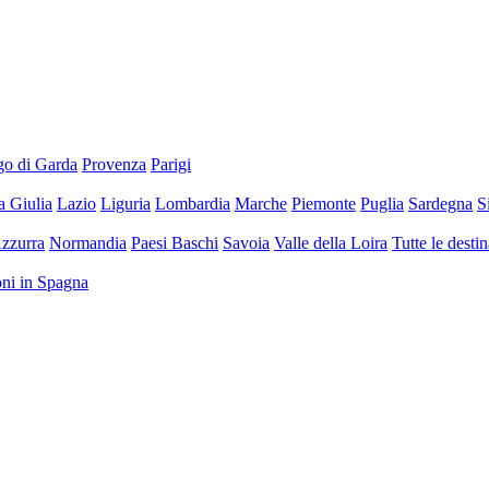
go di Garda
Provenza
Parigi
a Giulia
Lazio
Liguria
Lombardia
Marche
Piemonte
Puglia
Sardegna
S
zzurra
Normandia
Paesi Baschi
Savoia
Valle della Loira
Tutte le desti
ioni in Spagna