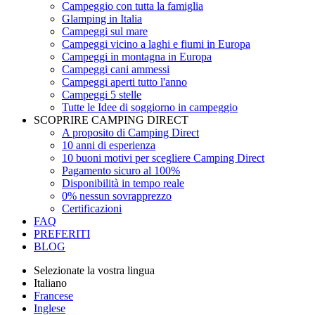
Campeggio con tutta la famiglia
Glamping in Italia
Campeggi sul mare
Campeggi vicino a laghi e fiumi in Europa
Campeggi in montagna in Europa
Campeggi cani ammessi
Campeggi aperti tutto l'anno
Campeggi 5 stelle
Tutte le Idee di soggiorno in campeggio
SCOPRIRE CAMPING DIRECT
A proposito di Camping Direct
10 anni di esperienza
10 buoni motivi per scegliere Camping Direct
Pagamento sicuro al 100%
Disponibilità in tempo reale
0% nessun sovrapprezzo
Certificazioni
FAQ
PREFERITI
BLOG
Selezionate la vostra lingua
Italiano
Francese
Inglese