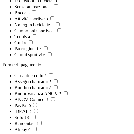
Escursioni in bicicletta
1
Senza animazione
0
Bocce
6
Attività sportive
8
Noleggio biciclette
1
Campo polisportivo
1
Tennis
4
Golf
0
Parco giochi
7
Campi sportivi
6
Forme di pagamento
Carta di credito
8
Assegno bancario
5
Bonifico bancario
8
Buoni Vacanza ANCV
7
ANCV Connect
6
PayPal
0
iDEAL
2
Sofort
0
Bancontact
1
Alipay
0