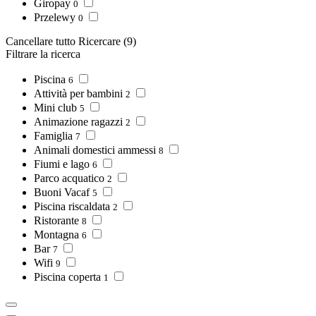
Giropay
0
Przelewy
0
Cancellare tutto
Ricercare
(9)
Filtrare la ricerca
Piscina
6
Attività per bambini
2
Mini club
5
Animazione ragazzi
2
Famiglia
7
Animali domestici ammessi
8
Fiumi e lago
6
Parco acquatico
2
Buoni Vacaf
5
Piscina riscaldata
2
Ristorante
8
Montagna
6
Bar
7
Wifi
9
Piscina coperta
1