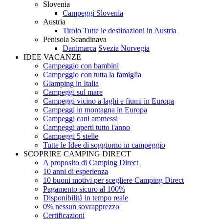
Slovenia
Campeggi Slovenia
Austria
Tirolo
Tutte le destinazioni in Austria
Penisola Scandinava
Danimarca
Svezia
Norvegia
IDEE VACANZE
Campeggio con bambini
Campeggio con tutta la famiglia
Glamping in Italia
Campeggi sul mare
Campeggi vicino a laghi e fiumi in Europa
Campeggi in montagna in Europa
Campeggi cani ammessi
Campeggi aperti tutto l'anno
Campeggi 5 stelle
Tutte le Idee di soggiorno in campeggio
SCOPRIRE CAMPING DIRECT
A proposito di Camping Direct
10 anni di esperienza
10 buoni motivi per scegliere Camping Direct
Pagamento sicuro al 100%
Disponibilità in tempo reale
0% nessun sovrapprezzo
Certificazioni