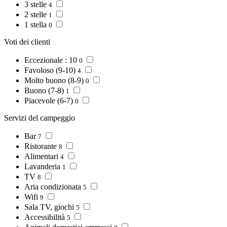
3 stelle
4
2 stelle
1
1 stella
0
Voti dei clienti
Eccezionale : 10
0
Favoloso (9-10)
4
Molto buono (8-9)
0
Buono (7-8)
1
Piacevole (6-7)
0
Servizi del campeggio
Bar
7
Ristorante
8
Alimentari
4
Lavanderia
1
TV
8
Aria condizionata
5
Wifi
9
Sala TV, giochi
5
Accessibilità
5