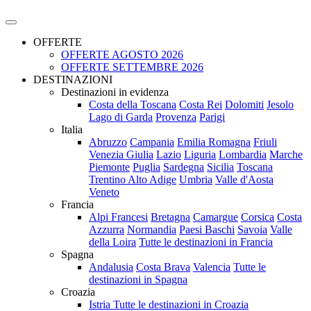
OFFERTE
OFFERTE AGOSTO 2026
OFFERTE SETTEMBRE 2026
DESTINAZIONI
Destinazioni in evidenza
Costa della Toscana
Costa Rei
Dolomiti
Jesolo
Lago di Garda
Provenza
Parigi
Italia
Abruzzo
Campania
Emilia Romagna
Friuli
Venezia Giulia
Lazio
Liguria
Lombardia
Marche
Piemonte
Puglia
Sardegna
Sicilia
Toscana
Trentino Alto Adige
Umbria
Valle d'Aosta
Veneto
Francia
Alpi Francesi
Bretagna
Camargue
Corsica
Costa
Azzurra
Normandia
Paesi Baschi
Savoia
Valle
della Loira
Tutte le destinazioni in Francia
Spagna
Andalusia
Costa Brava
Valencia
Tutte le
destinazioni in Spagna
Croazia
Istria
Tutte le destinazioni in Croazia