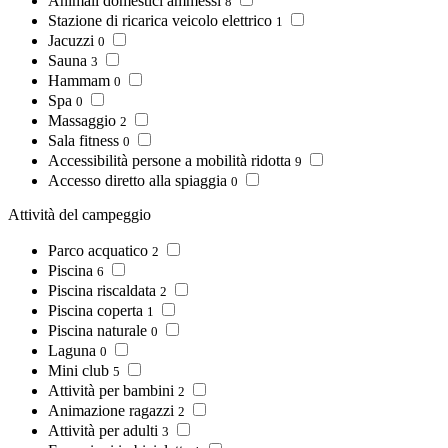
Animali domestici ammessi
8
Stazione di ricarica veicolo elettrico
1
Jacuzzi
0
Sauna
3
Hammam
0
Spa
0
Massaggio
2
Sala fitness
0
Accessibilità persone a mobilità ridotta
9
Accesso diretto alla spiaggia
0
Attività del campeggio
Parco acquatico
2
Piscina
6
Piscina riscaldata
2
Piscina coperta
1
Piscina naturale
0
Laguna
0
Mini club
5
Attività per bambini
2
Animazione ragazzi
2
Attività per adulti
3