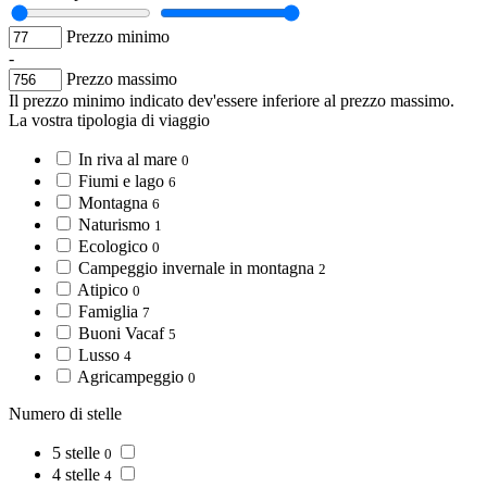
Prezzo minimo
-
Prezzo massimo
Il prezzo minimo indicato dev'essere inferiore al prezzo massimo.
La vostra tipologia di viaggio
In riva al mare
0
Fiumi e lago
6
Montagna
6
Naturismo
1
Ecologico
0
Campeggio invernale in montagna
2
Atipico
0
Famiglia
7
Buoni Vacaf
5
Lusso
4
Agricampeggio
0
Numero di stelle
5 stelle
0
4 stelle
4