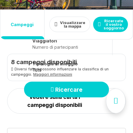
Destinazione
Date
Ricercate
Visualizzare
Arrivo - Partenza
campeggi
Chiudere
il vostro
la mappa
soggiorno
Viaggiatori
8
campeggi disponibili
Tipologia di alloggio
Diversi fattori possono influenzare la classifica di un
Tutti
campeggio.
Maggiori informazioni
Ricercare
Vedere sulla carta i
campeggi disponibili