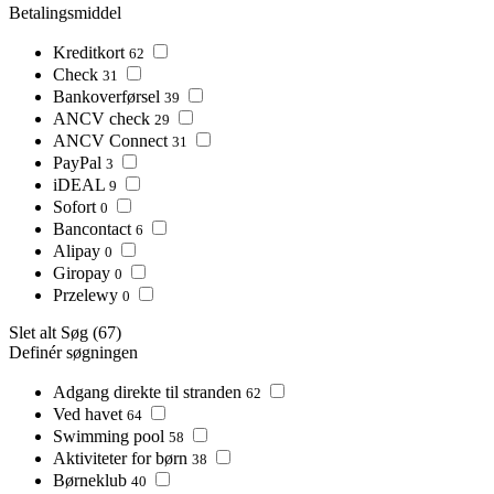
Betalingsmiddel
Kreditkort
62
Check
31
Bankoverførsel
39
ANCV check
29
ANCV Connect
31
PayPal
3
iDEAL
9
Sofort
0
Bancontact
6
Alipay
0
Giropay
0
Przelewy
0
Slet alt
Søg
(67)
Definér søgningen
Adgang direkte til stranden
62
Ved havet
64
Swimming pool
58
Aktiviteter for børn
38
Børneklub
40