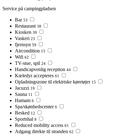
Service på campingpladsen
Bar
53
Restaurant
38
Kiosken
39
Vaskeri
23
fjernsyn
59
Aircondition
15
Wifi
62
TV-stue, spil
24
Handicapvenlig reception
44
Kœledyr accepteres
61
Opladningszone til elektriske køretøjer
15
Jacuzzi
19
Sauna
11
Hamam
6
Spa/skønhedscenter
6
Besked
12
Sportshal
8
Reduced mobility access
61
Adgang direkte til stranden
62