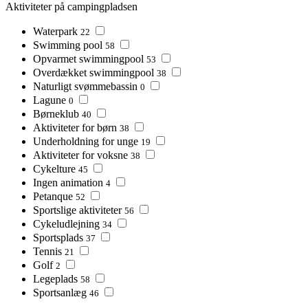
Aktiviteter på campingpladsen
Waterpark
22
Swimming pool
58
Opvarmet swimmingpool
53
Overdækket swimmingpool
38
Naturligt svømmebassin
0
Lagune
0
Børneklub
40
Aktiviteter for børn
38
Underholdning for unge
19
Aktiviteter for voksne
38
Cykelture
45
Ingen animation
4
Petanque
52
Sportslige aktiviteter
56
Cykeludlejning
34
Sportsplads
37
Tennis
21
Golf
2
Legeplads
58
Sportsanlæg
46