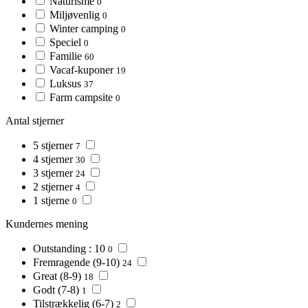
Naturisme
0
Miljøvenlig
0
Winter camping
0
Speciel
0
Familie
60
Vacaf-kuponer
19
Luksus
37
Farm campsite
0
Antal stjerner
5 stjerner
7
4 stjerner
30
3 stjerner
24
2 stjerner
4
1 stjerne
0
Kundernes mening
Outstanding : 10
0
Fremragende (9-10)
24
Great (8-9)
18
Godt (7-8)
1
Tilstrækkelig (6-7)
2