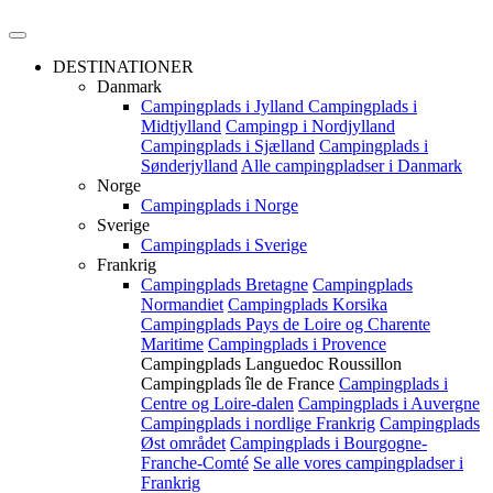
DESTINATIONER
Danmark
Campingplads i Jylland
Campingplads i
Midtjylland
Campingp i Nordjylland
Campingplads i Sjælland
Campingplads i
Sønderjylland
Alle campingpladser i Danmark
Norge
Campingplads i Norge
Sverige
Campingplads i Sverige
Frankrig
Campingplads Bretagne
Campingplads
Normandiet
Campingplads Korsika
Campingplads Pays de Loire og Charente
Maritime
Campingplads i Provence
Campingplads Languedoc Roussillon
Campingplads île de France
Campingplads i
Centre og Loire-dalen
Campingplads i Auvergne
Campingplads i nordlige Frankrig
Campingplads
Øst området
Campingplads i Bourgogne-
Franche-Comté
Se alle vores campingpladser i
Frankrig