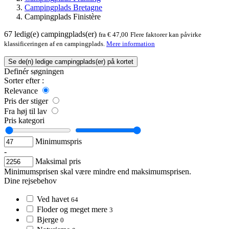
Campingplads Bretagne
Campingplads Finistère
67
ledig(e) campingplads(er)
fra € 47,00
Flere faktorer kan påvirke
klassificeringen af en campingplads.
Mere information
Se de(n) ledige campingplads(er) på kortet
Definér søgningen
Sorter efter :
Relevance
Pris der stiger
Fra høj til lav
Pris kategori
Minimumspris
-
Maksimal pris
Minimumsprisen skal være mindre end maksimumsprisen.
Dine rejsebehov
Ved havet
64
Floder og meget mere
3
Bjerge
0