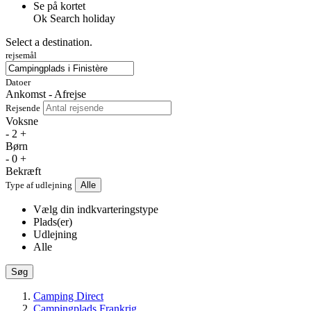
Se på kortet
Ok
Search holiday
Select a destination.
rejsemål
Datoer
Ankomst - Afrejse
Rejsende
Voksne
-
2
+
Børn
-
0
+
Bekræft
Type af udlejning
Alle
Vælg din indkvarteringstype
Plads(er)
Udlejning
Alle
Søg
Camping Direct
Campingplads Frankrig