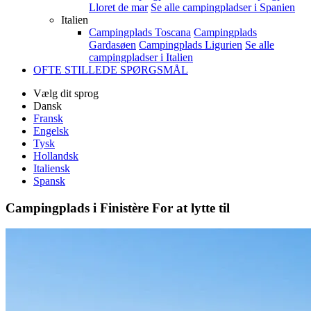
Lloret de mar
Se alle campingpladser i Spanien
Italien
Campingplads Toscana
Campingplads
Gardasøen
Campingplads Ligurien
Se alle
campingpladser i Italien
OFTE STILLEDE SPØRGSMÅL
Vælg dit sprog
Dansk
Fransk
Engelsk
Tysk
Hollandsk
Italiensk
Spansk
Campingplads i Finistère
For at lytte til