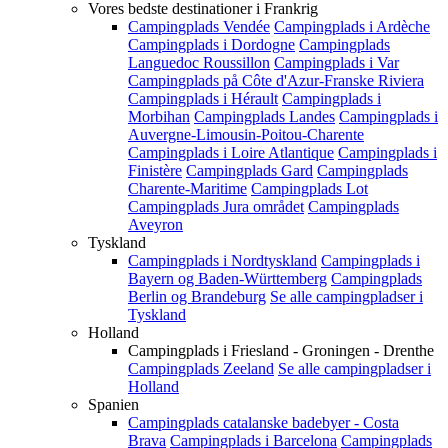
Vores bedste destinationer i Frankrig
Campingplads Vendée
Campingplads i Ardèche
Campingplads i Dordogne
Campingplads
Languedoc Roussillon
Campingplads i Var
Campingplads på Côte d'Azur-Franske Riviera
Campingplads i Hérault
Campingplads i
Morbihan
Campingplads Landes
Campingplads i
Auvergne-Limousin-Poitou-Charente
Campingplads i Loire Atlantique
Campingplads i
Finistère
Campingplads Gard
Campingplads
Charente-Maritime
Campingplads Lot
Campingplads Jura området
Campingplads
Aveyron
Tyskland
Campingplads i Nordtyskland
Campingplads i
Bayern og Baden-Württemberg
Campingplads
Berlin og Brandeburg
Se alle campingpladser i
Tyskland
Holland
Campingplads i Friesland - Groningen - Drenthe
Campingplads Zeeland
Se alle campingpladser i
Holland
Spanien
Campingplads catalanske badebyer - Costa
Brava
Campingplads i Barcelona
Campingplads