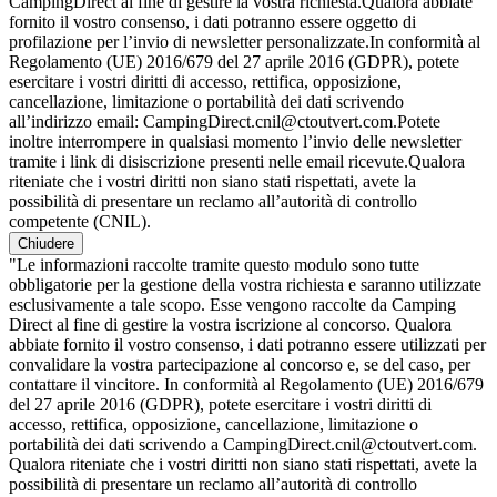
CampingDirect al fine di gestire la vostra richiesta.Qualora abbiate
fornito il vostro consenso, i dati potranno essere oggetto di
profilazione per l’invio di newsletter personalizzate.In conformità al
Regolamento (UE) 2016/679 del 27 aprile 2016 (GDPR), potete
esercitare i vostri diritti di accesso, rettifica, opposizione,
cancellazione, limitazione o portabilità dei dati scrivendo
all’indirizzo email: CampingDirect.cnil@ctoutvert.com.Potete
inoltre interrompere in qualsiasi momento l’invio delle newsletter
tramite i link di disiscrizione presenti nelle email ricevute.Qualora
riteniate che i vostri diritti non siano stati rispettati, avete la
possibilità di presentare un reclamo all’autorità di controllo
competente (CNIL).
Chiudere
"Le informazioni raccolte tramite questo modulo sono tutte
obbligatorie per la gestione della vostra richiesta e saranno utilizzate
esclusivamente a tale scopo. Esse vengono raccolte da Camping
Direct al fine di gestire la vostra iscrizione al concorso. Qualora
abbiate fornito il vostro consenso, i dati potranno essere utilizzati per
convalidare la vostra partecipazione al concorso e, se del caso, per
contattare il vincitore. In conformità al Regolamento (UE) 2016/679
del 27 aprile 2016 (GDPR), potete esercitare i vostri diritti di
accesso, rettifica, opposizione, cancellazione, limitazione o
portabilità dei dati scrivendo a CampingDirect.cnil@ctoutvert.com.
Qualora riteniate che i vostri diritti non siano stati rispettati, avete la
possibilità di presentare un reclamo all’autorità di controllo