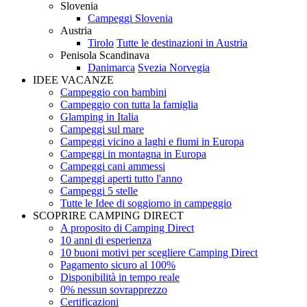
Slovenia
Campeggi Slovenia
Austria
Tirolo
Tutte le destinazioni in Austria
Penisola Scandinava
Danimarca
Svezia
Norvegia
IDEE VACANZE
Campeggio con bambini
Campeggio con tutta la famiglia
Glamping in Italia
Campeggi sul mare
Campeggi vicino a laghi e fiumi in Europa
Campeggi in montagna in Europa
Campeggi cani ammessi
Campeggi aperti tutto l'anno
Campeggi 5 stelle
Tutte le Idee di soggiorno in campeggio
SCOPRIRE CAMPING DIRECT
A proposito di Camping Direct
10 anni di esperienza
10 buoni motivi per scegliere Camping Direct
Pagamento sicuro al 100%
Disponibilità in tempo reale
0% nessun sovrapprezzo
Certificazioni