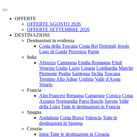
OFFERTE
OFFERTE AGOSTO 2026
OFFERTE SETTEMBRE 2026
DESTINAZIONI
Destinazioni in evidenza
Costa della Toscana
Costa Rei
Dolomiti
Jesolo
Lago di Garda
Provenza
Parigi
Italia
Abruzzo
Campania
Emilia Romagna
Friuli
Venezia Giulia
Lazio
Liguria
Lombardia
Marche
Piemonte
Puglia
Sardegna
Sicilia
Toscana
Trentino Alto Adige
Umbria
Valle d'Aosta
Veneto
Francia
Alpi Francesi
Bretagna
Camargue
Corsica
Costa
Azzurra
Normandia
Paesi Baschi
Savoia
Valle
della Loira
Tutte le destinazioni in Francia
Spagna
Andalusia
Costa Brava
Valencia
Tutte le
destinazioni in Spagna
Croazia
Istria
Tutte le destinazioni in Croazia