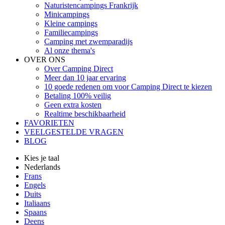
Naturistencampings Frankrijk
Minicampings
Kleine campings
Familiecampings
Camping met zwemparadijs
Al onze thema's
OVER ONS
Over Camping Direct
Meer dan 10 jaar ervaring
10 goede redenen om voor Camping Direct te kiezen
Betaling 100% veilig
Geen extra kosten
Realtime beschikbaarheid
FAVORIETEN
VEELGESTELDE VRAGEN
BLOG
Kies je taal
Nederlands
Frans
Engels
Duits
Italiaans
Spaans
Deens