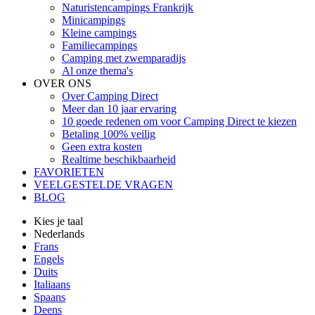
Naturistencampings Frankrijk
Minicampings
Kleine campings
Familiecampings
Camping met zwemparadijs
Al onze thema's
OVER ONS
Over Camping Direct
Meer dan 10 jaar ervaring
10 goede redenen om voor Camping Direct te kiezen
Betaling 100% veilig
Geen extra kosten
Realtime beschikbaarheid
FAVORIETEN
VEELGESTELDE VRAGEN
BLOG
Kies je taal
Nederlands
Frans
Engels
Duits
Italiaans
Spaans
Deens