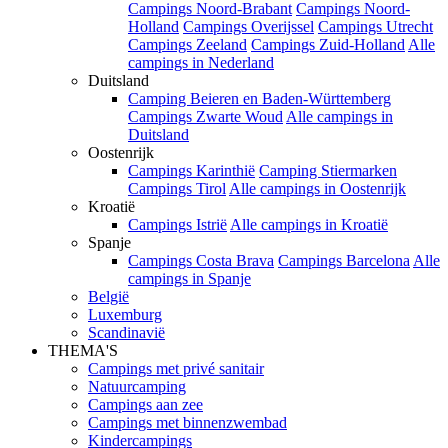
Campings Noord-Brabant
Campings Noord-
Holland
Campings Overijssel
Campings Utrecht
Campings Zeeland
Campings Zuid-Holland
Alle
campings in Nederland
Duitsland
Camping Beieren en Baden-Württemberg
Campings Zwarte Woud
Alle campings in
Duitsland
Oostenrijk
Campings Karinthië
Camping Stiermarken
Campings Tirol
Alle campings in Oostenrijk
Kroatië
Campings Istrië
Alle campings in Kroatië
Spanje
Campings Costa Brava
Campings Barcelona
Alle
campings in Spanje
België
Luxemburg
Scandinavië
THEMA'S
Campings met privé sanitair
Natuurcamping
Campings aan zee
Campings met binnenzwembad
Kindercampings