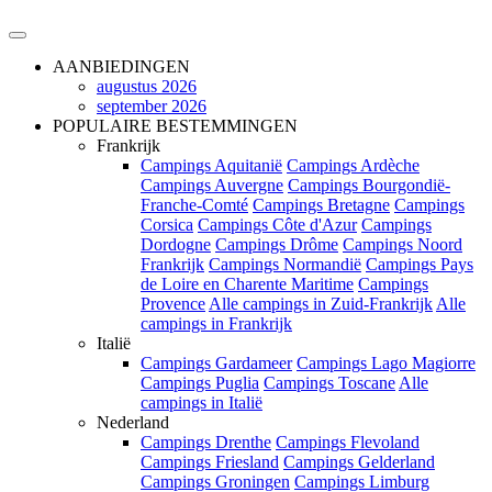
AANBIEDINGEN
augustus 2026
september 2026
POPULAIRE BESTEMMINGEN
Frankrijk
Campings Aquitanië
Campings Ardèche
Campings Auvergne
Campings Bourgondië-
Franche-Comté
Campings Bretagne
Campings
Corsica
Campings Côte d'Azur
Campings
Dordogne
Campings Drôme
Campings Noord
Frankrijk
Campings Normandië
Campings Pays
de Loire en Charente Maritime
Campings
Provence
Alle campings in Zuid-Frankrijk
Alle
campings in Frankrijk
Italië
Campings Gardameer
Campings Lago Magiorre
Campings Puglia
Campings Toscane
Alle
campings in Italië
Nederland
Campings Drenthe
Campings Flevoland
Campings Friesland
Campings Gelderland
Campings Groningen
Campings Limburg