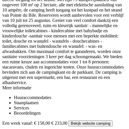
ongeveer 100 m² op 2 hectare, alle met elektrische aansluiting van
10 ampère, de camping heeft toegang tot het kustpad en het strand
van Pointe du Bile. Reserveren wordt aanbevolen voor een verblijf
van 10 juli tot 25 augustus. Geniet van veel comfort dankzij een
volledig gerenoveerd, ruim en kleurrijk sanitair: - mannelijke en
vrouwelijke toiletcabines - kindercabine met babybadje en
kinderdouche -sanitair voor mensen met een beperkte mobiliteit:
toilet, douche en wastafel - wastafels - douchecabines -
familiecabines met buitendouche en wastafel: - was- en
afwasbakken. Om maximaal comfort te garanderen, worden onze
sanitaire voorzieningen 3 keer per dag schoongemaakt. We bieden
een ruime keuze aan accommodaties voor 1 tot 8 personen:
stacaravans, chalets en ingerichte tenten. Onze huuraccommodaties
bevinden zich aan de campingkant en de parkkant. De camping is
uitgerust met een supermarkt, een bar, een restaurant en een
afhaalservice.
Meer informatie
Huuraccommodaties
Staanplaatsen
Services
Beoordelingen
Een week vanaf:
€ 158,00
€ 233,00
Bekijk website camping