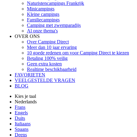
Naturistencampings Frankrijk
Minicampings
Kleine campings
Familiecampings
Camping met zwemparadijs
Al onze thema's
OVER ONS
Over Camping Direct
Meer dan 10 jaar ervaring
10 goede redenen om voor Camping Direct te kiezen
Betaling 100% veilig
Geen extra kosten
Realtime beschikbaarheid
FAVORIETEN
VEELGESTELDE VRAGEN
BLOG
Kies je taal
Nederlands
Frans
Engels
Duits
Italiaans
Spaans
Deens