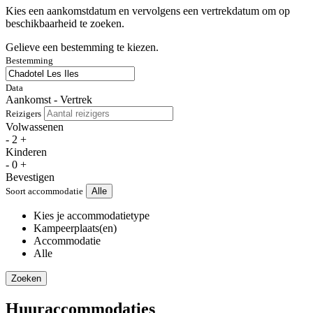
Kies een aankomstdatum en vervolgens een vertrekdatum om op
beschikbaarheid te zoeken.
Gelieve een bestemming te kiezen.
Bestemming
Data
Aankomst - Vertrek
Reizigers
Volwassenen
-
2
+
Kinderen
-
0
+
Bevestigen
Soort accommodatie
Alle
Kies je accommodatietype
Kampeerplaats(en)
Accommodatie
Alle
Zoeken
Huuraccommodaties