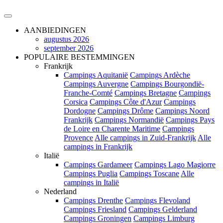
AANBIEDINGEN
augustus 2026
september 2026
POPULAIRE BESTEMMINGEN
Frankrijk
Campings Aquitanië
Campings Ardèche
Campings Auvergne
Campings Bourgondië-
Franche-Comté
Campings Bretagne
Campings
Corsica
Campings Côte d'Azur
Campings
Dordogne
Campings Drôme
Campings Noord
Frankrijk
Campings Normandië
Campings Pays
de Loire en Charente Maritime
Campings
Provence
Alle campings in Zuid-Frankrijk
Alle
campings in Frankrijk
Italië
Campings Gardameer
Campings Lago Magiorre
Campings Puglia
Campings Toscane
Alle
campings in Italië
Nederland
Campings Drenthe
Campings Flevoland
Campings Friesland
Campings Gelderland
Campings Groningen
Campings Limburg