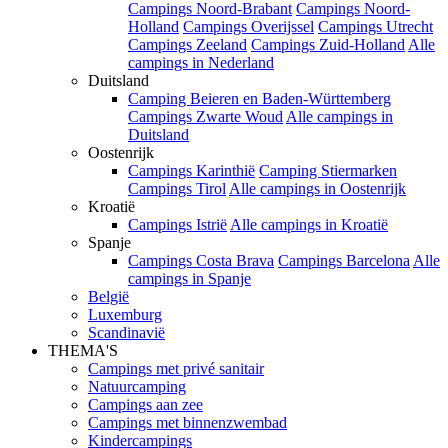
Campings Noord-Brabant
Campings Noord-
Holland
Campings Overijssel
Campings Utrecht
Campings Zeeland
Campings Zuid-Holland
Alle
campings in Nederland
Duitsland
Camping Beieren en Baden-Württemberg
Campings Zwarte Woud
Alle campings in
Duitsland
Oostenrijk
Campings Karinthië
Camping Stiermarken
Campings Tirol
Alle campings in Oostenrijk
Kroatië
Campings Istrië
Alle campings in Kroatië
Spanje
Campings Costa Brava
Campings Barcelona
Alle
campings in Spanje
België
Luxemburg
Scandinavië
THEMA'S
Campings met privé sanitair
Natuurcamping
Campings aan zee
Campings met binnenzwembad
Kindercampings