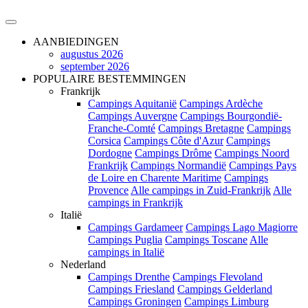
AANBIEDINGEN
augustus 2026
september 2026
POPULAIRE BESTEMMINGEN
Frankrijk
Campings Aquitanië
Campings Ardèche
Campings Auvergne
Campings Bourgondië-
Franche-Comté
Campings Bretagne
Campings
Corsica
Campings Côte d'Azur
Campings
Dordogne
Campings Drôme
Campings Noord
Frankrijk
Campings Normandië
Campings Pays
de Loire en Charente Maritime
Campings
Provence
Alle campings in Zuid-Frankrijk
Alle
campings in Frankrijk
Italië
Campings Gardameer
Campings Lago Magiorre
Campings Puglia
Campings Toscane
Alle
campings in Italië
Nederland
Campings Drenthe
Campings Flevoland
Campings Friesland
Campings Gelderland
Campings Groningen
Campings Limburg