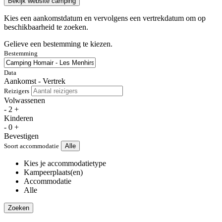
Bekijk website camping
Kies een aankomstdatum en vervolgens een vertrekdatum om op
beschikbaarheid te zoeken.
Gelieve een bestemming te kiezen.
Bestemming
Data
Aankomst - Vertrek
Reizigers
Volwassenen
-
2
+
Kinderen
-
0
+
Bevestigen
Soort accommodatie
Alle
Kies je accommodatietype
Kampeerplaats(en)
Accommodatie
Alle
Zoeken