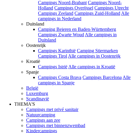
Campings Noord-Brabant
Campings Noord-
Holland
Campings Overijssel
Campings Utrecht
Campings Zeeland
Campings Zuid-Holland
Alle
campings in Nederland
Duitsland
Camping Beieren en Baden-Württemberg
Campings Zwarte Woud
Alle campings in
Duitsland
Oostenrijk
Campings Karinthië
Camping Stiermarken
Campings Tirol
Alle campings in Oostenrijk
Kroatië
Campings Istrië
Alle campings in Kroatië
Spanje
Campings Costa Brava
Campings Barcelona
Alle
campings in Spanje
België
Luxemburg
Scandinavië
THEMA'S
Campings met privé sanitair
Natuurcamping
Campings aan zee
Campings met binnenzwembad
Kindercampings