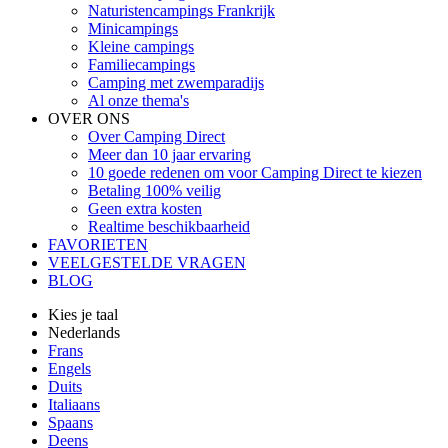
Naturistencampings Frankrijk
Minicampings
Kleine campings
Familiecampings
Camping met zwemparadijs
Al onze thema's
OVER ONS
Over Camping Direct
Meer dan 10 jaar ervaring
10 goede redenen om voor Camping Direct te kiezen
Betaling 100% veilig
Geen extra kosten
Realtime beschikbaarheid
FAVORIETEN
VEELGESTELDE VRAGEN
BLOG
Kies je taal
Nederlands
Frans
Engels
Duits
Italiaans
Spaans
Deens