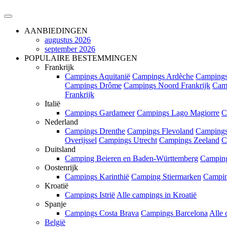
AANBIEDINGEN
augustus 2026
september 2026
POPULAIRE BESTEMMINGEN
Frankrijk
Campings Aquitanië
Campings Ardèche
Campings
Campings Drôme
Campings Noord Frankrijk
Cam
Frankrijk
Italië
Campings Gardameer
Campings Lago Magiorre
C
Nederland
Campings Drenthe
Campings Flevoland
Campings
Overijssel
Campings Utrecht
Campings Zeeland
C
Duitsland
Camping Beieren en Baden-Württemberg
Campin
Oostenrijk
Campings Karinthië
Camping Stiermarken
Campin
Kroatië
Campings Istrië
Alle campings in Kroatië
Spanje
Campings Costa Brava
Campings Barcelona
Alle 
België