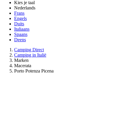
Kies je taal
Nederlands
Frans
Engels
Duits
Italiaans
Spaans
Deens
Camping Direct
Camping in Italië
Marken
Macerata
Porto Potenza Picena