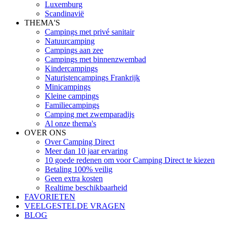
Luxemburg
Scandinavië
THEMA'S
Campings met privé sanitair
Natuurcamping
Campings aan zee
Campings met binnenzwembad
Kindercampings
Naturistencampings Frankrijk
Minicampings
Kleine campings
Familiecampings
Camping met zwemparadijs
Al onze thema's
OVER ONS
Over Camping Direct
Meer dan 10 jaar ervaring
10 goede redenen om voor Camping Direct te kiezen
Betaling 100% veilig
Geen extra kosten
Realtime beschikbaarheid
FAVORIETEN
VEELGESTELDE VRAGEN
BLOG