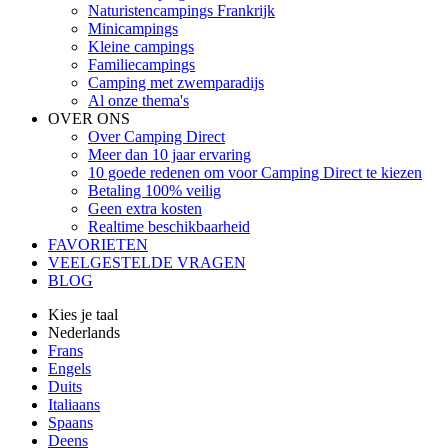
Naturistencampings Frankrijk
Minicampings
Kleine campings
Familiecampings
Camping met zwemparadijs
Al onze thema's
OVER ONS
Over Camping Direct
Meer dan 10 jaar ervaring
10 goede redenen om voor Camping Direct te kiezen
Betaling 100% veilig
Geen extra kosten
Realtime beschikbaarheid
FAVORIETEN
VEELGESTELDE VRAGEN
BLOG
Kies je taal
Nederlands
Frans
Engels
Duits
Italiaans
Spaans
Deens