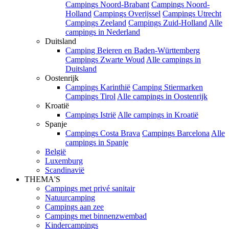
Campings Noord-Brabant
Campings Noord-
Holland
Campings Overijssel
Campings Utrecht
Campings Zeeland
Campings Zuid-Holland
Alle
campings in Nederland
Duitsland
Camping Beieren en Baden-Württemberg
Campings Zwarte Woud
Alle campings in
Duitsland
Oostenrijk
Campings Karinthië
Camping Stiermarken
Campings Tirol
Alle campings in Oostenrijk
Kroatië
Campings Istrië
Alle campings in Kroatië
Spanje
Campings Costa Brava
Campings Barcelona
Alle
campings in Spanje
België
Luxemburg
Scandinavië
THEMA'S
Campings met privé sanitair
Natuurcamping
Campings aan zee
Campings met binnenzwembad
Kindercampings