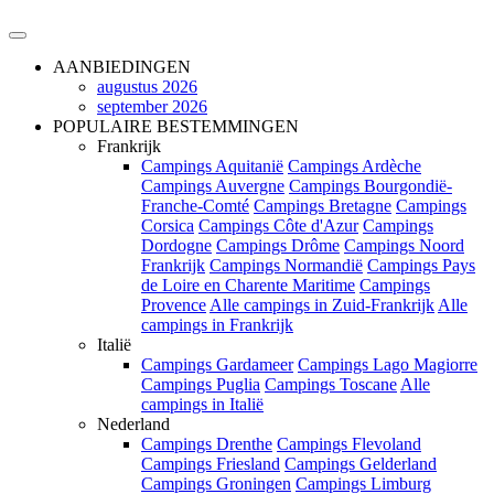
AANBIEDINGEN
augustus 2026
september 2026
POPULAIRE BESTEMMINGEN
Frankrijk
Campings Aquitanië
Campings Ardèche
Campings Auvergne
Campings Bourgondië-
Franche-Comté
Campings Bretagne
Campings
Corsica
Campings Côte d'Azur
Campings
Dordogne
Campings Drôme
Campings Noord
Frankrijk
Campings Normandië
Campings Pays
de Loire en Charente Maritime
Campings
Provence
Alle campings in Zuid-Frankrijk
Alle
campings in Frankrijk
Italië
Campings Gardameer
Campings Lago Magiorre
Campings Puglia
Campings Toscane
Alle
campings in Italië
Nederland
Campings Drenthe
Campings Flevoland
Campings Friesland
Campings Gelderland
Campings Groningen
Campings Limburg