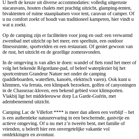
U heeft de keuze uit diverse accommodaties: volledig uitgeruste
stacaravans, houten chalets met prachtig uitzicht, glamping-tenten,
bivaktenten of ruime staanplaatsen voor tent, caravan of camper. Of
u nu comfort zoekt of houdt van traditioneel kamperen, hier vindt u
wat u zoekt.
Op de camping zijn er faciliteiten voor jong en oud: een verwarmd
zwembad met uitzicht op het meer, een speeltuin, een outdoor
fitnessruimte, sportvelden en een restaurant. Of geniet gewoon van
de rust, het uitzicht en de gezellige zomeravonden.
In de omgeving is van alles te doen: wandel of fiets rond het meer of
volg het bekende Régordane-pad, of beleef waterplezier bij het
sportcentrum Grandeur Nature net onder de camping
(paddleboarden, waterfiets, kanoën, elektrisch varen). Ook kunt u
klimmen, via ferrata, een klimpark bezoeken, golfen of canyoningen
in de Chassezac-kloven, een bekend gebied voor klimsporten.
Vlakbij ligt het middeleeuwse dorp La Garde-Guérin, met
adembenemend uitzicht.
Camping Lac de Villefort **** is meer dan alleen een verblijf – het
is een authentieke natuurervaring in een beschermde, gastvrije en
actieve omgeving. Of u nu met z’n tweeën bent, met familie of
vrienden, u beleeft hier een onvergetelijke vakantie vol
ontdekkingen en avontuur.