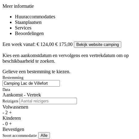
Meer informatie
Huuraccommodaties
Staanplaatsen
Services
Beoordelingen
Een week vanaf:
€ 124,00
€ 175,00
Bekijk website camping
Kies een aankomstdatum en vervolgens een vertrekdatum om op
beschikbaarheid te zoeken.
Gelieve een bestemming te kiezen.
Bestemming
Data
Aankomst - Vertrek
Reizigers
Volwassenen
-
2
+
Kinderen
-
0
+
Bevestigen
Soort accommodatie
Alle