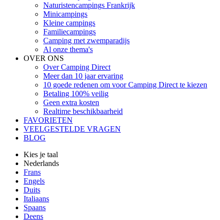
Naturistencampings Frankrijk
Minicampings
Kleine campings
Familiecampings
Camping met zwemparadijs
Al onze thema's
OVER ONS
Over Camping Direct
Meer dan 10 jaar ervaring
10 goede redenen om voor Camping Direct te kiezen
Betaling 100% veilig
Geen extra kosten
Realtime beschikbaarheid
FAVORIETEN
VEELGESTELDE VRAGEN
BLOG
Kies je taal
Nederlands
Frans
Engels
Duits
Italiaans
Spaans
Deens