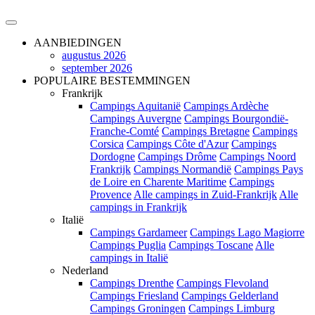
AANBIEDINGEN
augustus 2026
september 2026
POPULAIRE BESTEMMINGEN
Frankrijk
Campings Aquitanië
Campings Ardèche
Campings Auvergne
Campings Bourgondië-
Franche-Comté
Campings Bretagne
Campings
Corsica
Campings Côte d'Azur
Campings
Dordogne
Campings Drôme
Campings Noord
Frankrijk
Campings Normandië
Campings Pays
de Loire en Charente Maritime
Campings
Provence
Alle campings in Zuid-Frankrijk
Alle
campings in Frankrijk
Italië
Campings Gardameer
Campings Lago Magiorre
Campings Puglia
Campings Toscane
Alle
campings in Italië
Nederland
Campings Drenthe
Campings Flevoland
Campings Friesland
Campings Gelderland
Campings Groningen
Campings Limburg