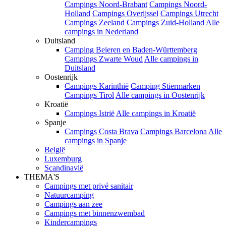
Campings Noord-Brabant
Campings Noord-
Holland
Campings Overijssel
Campings Utrecht
Campings Zeeland
Campings Zuid-Holland
Alle
campings in Nederland
Duitsland
Camping Beieren en Baden-Württemberg
Campings Zwarte Woud
Alle campings in
Duitsland
Oostenrijk
Campings Karinthië
Camping Stiermarken
Campings Tirol
Alle campings in Oostenrijk
Kroatië
Campings Istrië
Alle campings in Kroatië
Spanje
Campings Costa Brava
Campings Barcelona
Alle
campings in Spanje
België
Luxemburg
Scandinavië
THEMA'S
Campings met privé sanitair
Natuurcamping
Campings aan zee
Campings met binnenzwembad
Kindercampings