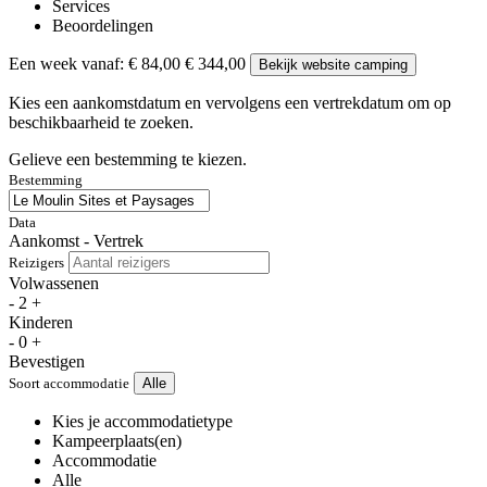
Services
Beoordelingen
Een week vanaf:
€ 84,00
€ 344,00
Bekijk website camping
Kies een aankomstdatum en vervolgens een vertrekdatum om op
beschikbaarheid te zoeken.
Gelieve een bestemming te kiezen.
Bestemming
Data
Aankomst - Vertrek
Reizigers
Volwassenen
-
2
+
Kinderen
-
0
+
Bevestigen
Soort accommodatie
Alle
Kies je accommodatietype
Kampeerplaats(en)
Accommodatie
Alle