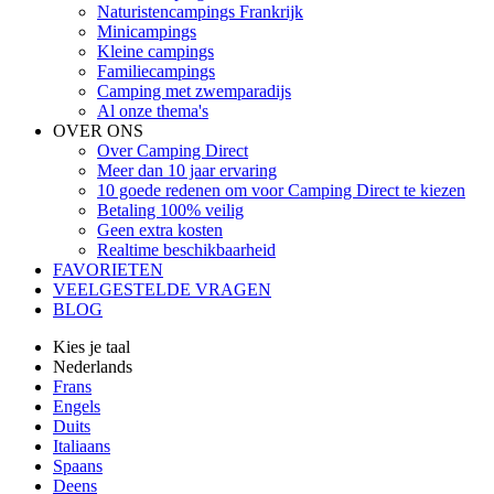
Naturistencampings Frankrijk
Minicampings
Kleine campings
Familiecampings
Camping met zwemparadijs
Al onze thema's
OVER ONS
Over Camping Direct
Meer dan 10 jaar ervaring
10 goede redenen om voor Camping Direct te kiezen
Betaling 100% veilig
Geen extra kosten
Realtime beschikbaarheid
FAVORIETEN
VEELGESTELDE VRAGEN
BLOG
Kies je taal
Nederlands
Frans
Engels
Duits
Italiaans
Spaans
Deens