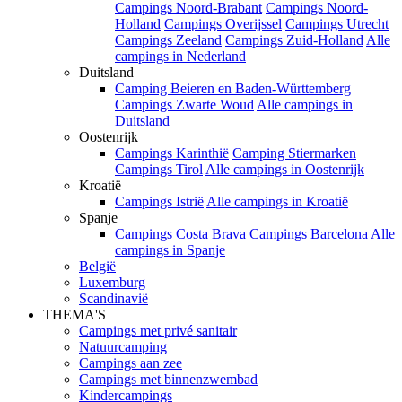
Campings Noord-Brabant
Campings Noord-
Holland
Campings Overijssel
Campings Utrecht
Campings Zeeland
Campings Zuid-Holland
Alle
campings in Nederland
Duitsland
Camping Beieren en Baden-Württemberg
Campings Zwarte Woud
Alle campings in
Duitsland
Oostenrijk
Campings Karinthië
Camping Stiermarken
Campings Tirol
Alle campings in Oostenrijk
Kroatië
Campings Istrië
Alle campings in Kroatië
Spanje
Campings Costa Brava
Campings Barcelona
Alle
campings in Spanje
België
Luxemburg
Scandinavië
THEMA'S
Campings met privé sanitair
Natuurcamping
Campings aan zee
Campings met binnenzwembad
Kindercampings