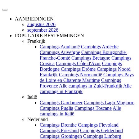
AANBIEDINGEN
augustus 2026
september 2026
POPULAIRE BESTEMMINGEN
Frankrijk
Campings Aquitanië
Campings Ardèche
Campings Auvergne
Campings Bourgondië-
Franche-Comté
Campings Bretagne
Campings
Corsica
Campings Côte d'Azur
Campings
Dordogne
Campings Drôme
Campings Noord
Frankrijk
Campings Normandië
Campings Pays
de Loire en Charente Maritime
Campings
Provence
Alle campings in Zuid-Frankrijk
Alle
campings in Frankrijk
Italië
Campings Gardameer
Campings Lago Magiorre
Campings Puglia
Campings Toscane
Alle
campings in Italië
Nederland
Campings Drenthe
Campings Flevoland
Campings Friesland
Campings Gelderland
Campings Groningen
Campings Limburg