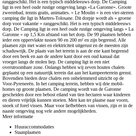
ranggeschikt. Het is een typisch middeleeuws dorp. De Camping
ligt in een heel oude rustige omgeving langs «La Garonne». Groote
zweembad, tennis gratis, animaties. « Le Moulin » is een vier-sterren
camping die ligt in Martres-Tolosane. Dit dorpje wordt als « groene
dorp voor vakantie » ranggeschikt. Het is een typisch middeleeuws
dorp. De Camping ligt in een heel oude rustige omgeving langs « La
Garonne » op 1,5 Km afstand van het dorp. De 99 plaatsen hebben
ieder een oppervlakte tussen 90 en 200 m² en zijn begrensd. Alle
plaatsen zijn met water en elektriciteit uitgerust en de meesten zijn
schaduwrijk. De plaats van het terrein is aan de ene kant begrensd
door een beek en aan de andere kant door een oud kanaal dat
vroeger langs de molen liep. De camping ligt in een niet
overstroombare zone. Onlangs hebben wij zeven houten chalets
geplaatst op een natuurrijk terrein dat aan het kampeerterrein grenst.
Bovendien bieden deze chalets een onbelemmerd uitzicht op de
Voor-Pyreneeën. In het camping terrein, hebben wij drie mobil-
homes op groote plaatsen. De camping wordt van de Garonne
gescheiden door een bebost eiland van tien hectaren waar kinderen
en dieren vrijelijk kunnen stoeien. Men kan ter plaatse naar voorn,
snoek of forel vissen. Maar voor liefhebbers van vissen, zijn er in de
naaste omgeving nog vele andere mogelijkheden.
Meer informatie
Huuraccommodaties
Staanplaatsen