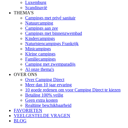
Luxemburg
Scandinavië
THEMA'S
Campings met privé sanitair
Natuurcamping
Campings aan zee
Campings met binnenzwembad
Kindercampings
Naturistencampings Frankrijk
Minicampings
Kleine campings
Familiecampings
Camping met zwemparadijs
Al onze thema's
OVER ONS
Over Camping Direct
Meer dan 10 jaar ervaring
10 goede redenen om voor Camping Direct te kiezen
Betaling 100% veilig
Geen extra kosten
Realtime beschikbaarheid
FAVORIETEN
VEELGESTELDE VRAGEN
BLOG