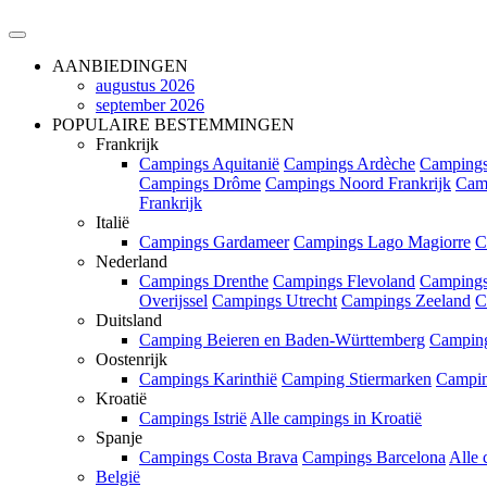
AANBIEDINGEN
augustus 2026
september 2026
POPULAIRE BESTEMMINGEN
Frankrijk
Campings Aquitanië
Campings Ardèche
Campings
Campings Drôme
Campings Noord Frankrijk
Cam
Frankrijk
Italië
Campings Gardameer
Campings Lago Magiorre
C
Nederland
Campings Drenthe
Campings Flevoland
Campings
Overijssel
Campings Utrecht
Campings Zeeland
C
Duitsland
Camping Beieren en Baden-Württemberg
Campin
Oostenrijk
Campings Karinthië
Camping Stiermarken
Campin
Kroatië
Campings Istrië
Alle campings in Kroatië
Spanje
Campings Costa Brava
Campings Barcelona
Alle 
België