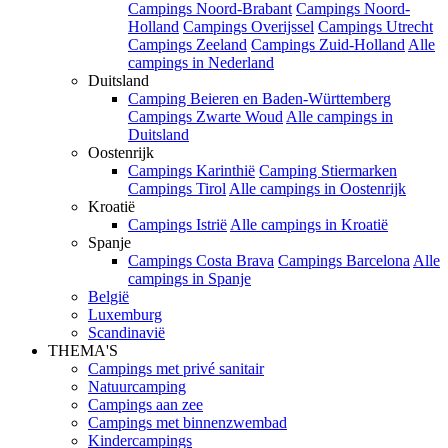
Campings Noord-Brabant
Campings Noord-
Holland
Campings Overijssel
Campings Utrecht
Campings Zeeland
Campings Zuid-Holland
Alle
campings in Nederland
Duitsland
Camping Beieren en Baden-Württemberg
Campings Zwarte Woud
Alle campings in
Duitsland
Oostenrijk
Campings Karinthië
Camping Stiermarken
Campings Tirol
Alle campings in Oostenrijk
Kroatië
Campings Istrië
Alle campings in Kroatië
Spanje
Campings Costa Brava
Campings Barcelona
Alle
campings in Spanje
België
Luxemburg
Scandinavië
THEMA'S
Campings met privé sanitair
Natuurcamping
Campings aan zee
Campings met binnenzwembad
Kindercampings