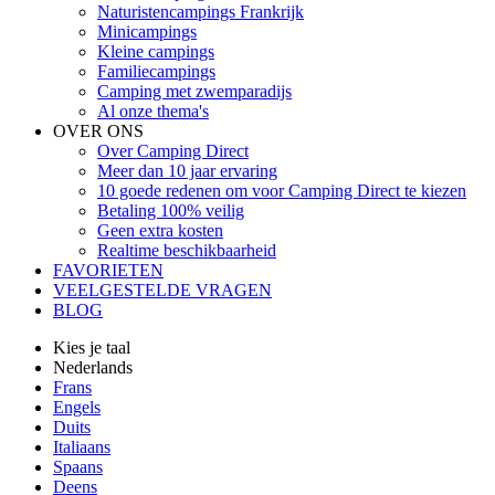
Naturistencampings Frankrijk
Minicampings
Kleine campings
Familiecampings
Camping met zwemparadijs
Al onze thema's
OVER ONS
Over Camping Direct
Meer dan 10 jaar ervaring
10 goede redenen om voor Camping Direct te kiezen
Betaling 100% veilig
Geen extra kosten
Realtime beschikbaarheid
FAVORIETEN
VEELGESTELDE VRAGEN
BLOG
Kies je taal
Nederlands
Frans
Engels
Duits
Italiaans
Spaans
Deens