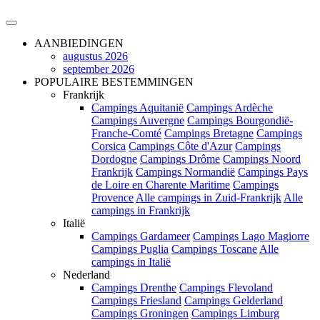
AANBIEDINGEN
augustus 2026
september 2026
POPULAIRE BESTEMMINGEN
Frankrijk
Campings Aquitanië
Campings Ardèche
Campings Auvergne
Campings Bourgondië-
Franche-Comté
Campings Bretagne
Campings
Corsica
Campings Côte d'Azur
Campings
Dordogne
Campings Drôme
Campings Noord
Frankrijk
Campings Normandië
Campings Pays
de Loire en Charente Maritime
Campings
Provence
Alle campings in Zuid-Frankrijk
Alle
campings in Frankrijk
Italië
Campings Gardameer
Campings Lago Magiorre
Campings Puglia
Campings Toscane
Alle
campings in Italië
Nederland
Campings Drenthe
Campings Flevoland
Campings Friesland
Campings Gelderland
Campings Groningen
Campings Limburg