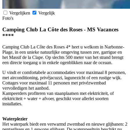
Vergelijken
Vergelijk
Foto's
Camping Club La Côte des Roses - MS Vacances
****
Camping Club La Côte des Roses 4* heet u welkom in Narbonne-
Plage, in een unieke natuurlijke omgeving tussen zee, garrigue en
het Massif de la Clape. Op slechts 500 meter van het strand brengt
een directe toegang u in enkele ogenblikken naar de oceaan.
U vindt er comfortabele accommodaties voor maximaal 8 personen,
met airconditioning, privéjacuzzi, lagunezicht of een rustige wijk.
Cottages voor maximaal 11 personen met privézwembad
vervolledigen het aanbod.
Kampeerders profiteren van staanplaatsen met elektriciteit, of
elektriciteit + water + afvoer, geschikt voor allerlei soorten
installaties.
Waterplezier
Het waterpark biedt een verwarmd zwembad en nieuwe glijbanen: 2
pentaglisses en 1 gewone glijbaan. De waterspeeltuin beschikt nu