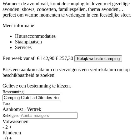
Wanneer de avond valt, komt de camping tot leven met gezellige
avonden: shows, concerten, familiespellen, thema-avonden…
perfect om warme momenten te verlengen in een feestelijke sfeer.
Meer informatie
Huuraccommodaties
Staanplaatsen
Services
Een week vanaf:
€ 142,90
€ 257,30
Bekijk website camping
Kies een aankomstdatum en vervolgens een vertrekdatum om op
beschikbaarheid te zoeken.
Gelieve een bestemming te kiezen.
Bestemming
Data
Aankomst - Vertrek
Reizigers
Volwassenen
-
2
+
Kinderen
-
0
+