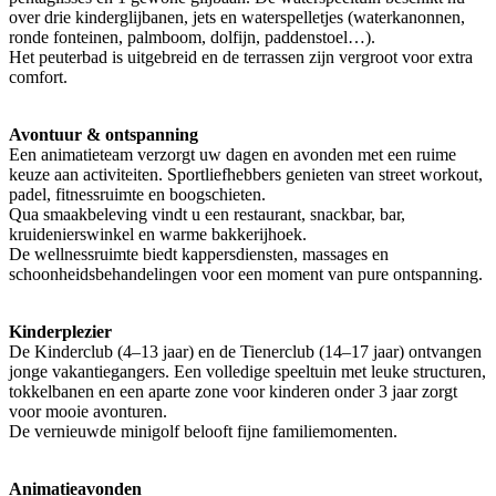
over drie kinderglijbanen, jets en waterspelletjes (waterkanonnen,
ronde fonteinen, palmboom, dolfijn, paddenstoel…).
Het peuterbad is uitgebreid en de terrassen zijn vergroot voor extra
comfort.
Avontuur & ontspanning
Een animatieteam verzorgt uw dagen en avonden met een ruime
keuze aan activiteiten. Sportliefhebbers genieten van street workout,
padel, fitnessruimte en boogschieten.
Qua smaakbeleving vindt u een restaurant, snackbar, bar,
kruidenierswinkel en warme bakkerijhoek.
De wellnessruimte biedt kappersdiensten, massages en
schoonheidsbehandelingen voor een moment van pure ontspanning.
Kinderplezier
De Kinderclub (4–13 jaar) en de Tienerclub (14–17 jaar) ontvangen
jonge vakantiegangers. Een volledige speeltuin met leuke structuren,
tokkelbanen en een aparte zone voor kinderen onder 3 jaar zorgt
voor mooie avonturen.
De vernieuwde minigolf belooft fijne familiemomenten.
Animatieavonden