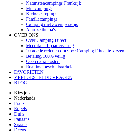
Naturistencampings Frankrijk
Minicampings
Kleine campings
Familiecampings
Camping met zwemparadijs
Al onze thema's
OVER ONS
Over Camping Direct
Meer dan 10 jaar ervaring
10 goede redenen om voor Camping Direct te kiezen
Betaling 100% veilig
Geen extra kosten
Realtime beschikbaarheid
FAVORIETEN
VEELGESTELDE VRAGEN
BLOG
Kies je taal
Nederlands
Frans
Engels
Duits
Italiaans
Spaans
Deens