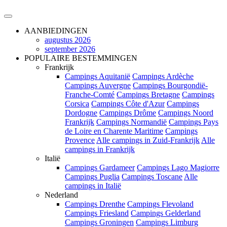
AANBIEDINGEN
augustus 2026
september 2026
POPULAIRE BESTEMMINGEN
Frankrijk
Campings Aquitanië
Campings Ardèche
Campings Auvergne
Campings Bourgondië-
Franche-Comté
Campings Bretagne
Campings
Corsica
Campings Côte d'Azur
Campings
Dordogne
Campings Drôme
Campings Noord
Frankrijk
Campings Normandië
Campings Pays
de Loire en Charente Maritime
Campings
Provence
Alle campings in Zuid-Frankrijk
Alle
campings in Frankrijk
Italië
Campings Gardameer
Campings Lago Magiorre
Campings Puglia
Campings Toscane
Alle
campings in Italië
Nederland
Campings Drenthe
Campings Flevoland
Campings Friesland
Campings Gelderland
Campings Groningen
Campings Limburg