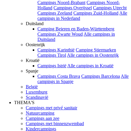
Campings Noord-Brabant
Campings Noord-
Holland
Campings Overijssel
Campings Utrecht
Campings Zeeland
Campings Zuid-Holland
Alle
campings in Nederland
Duitsland
Camping Beieren en Baden-Württemberg
Campings Zwarte Woud
Alle campings in
Duitsland
Oostenrijk
Campings Karinthië
Camping Stiermarken
Campings Tirol
Alle campings in Oostenrijk
Kroatië
Campings Istrië
Alle campings in Kroatië
Spanje
Campings Costa Brava
Campings Barcelona
Alle
campings in Spanje
België
Luxemburg
Scandinavië
THEMA'S
Campings met privé sanitair
Natuurcamping
Campings aan zee
Campings met binnenzwembad
Kindercampings