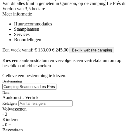
Van dit alles kunt u genieten in Quinson, op de camping Le Prés du
Verdon van 3,5 hectare.
Meer informatie
Huuraccommodaties
Staanplaatsen
Services
Beoordelingen
Een week vanaf:
€ 133,00
€ 245,00
Bekijk website camping
Kies een aankomstdatum en vervolgens een vertrekdatum om op
beschikbaarheid te zoeken.
Gelieve een bestemming te kiezen.
Bestemming
Data
Aankomst - Vertrek
Reizigers
Volwassenen
-
2
+
Kinderen
-
0
+
Bevestigen