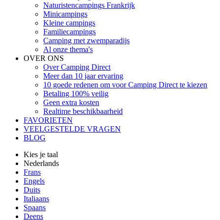
Naturistencampings Frankrijk
Minicampings
Kleine campings
Familiecampings
Camping met zwemparadijs
Al onze thema's
OVER ONS
Over Camping Direct
Meer dan 10 jaar ervaring
10 goede redenen om voor Camping Direct te kiezen
Betaling 100% veilig
Geen extra kosten
Realtime beschikbaarheid
FAVORIETEN
VEELGESTELDE VRAGEN
BLOG
Kies je taal
Nederlands
Frans
Engels
Duits
Italiaans
Spaans
Deens