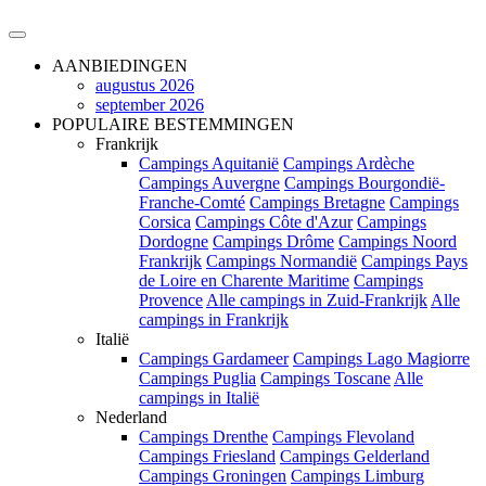
AANBIEDINGEN
augustus 2026
september 2026
POPULAIRE BESTEMMINGEN
Frankrijk
Campings Aquitanië
Campings Ardèche
Campings Auvergne
Campings Bourgondië-
Franche-Comté
Campings Bretagne
Campings
Corsica
Campings Côte d'Azur
Campings
Dordogne
Campings Drôme
Campings Noord
Frankrijk
Campings Normandië
Campings Pays
de Loire en Charente Maritime
Campings
Provence
Alle campings in Zuid-Frankrijk
Alle
campings in Frankrijk
Italië
Campings Gardameer
Campings Lago Magiorre
Campings Puglia
Campings Toscane
Alle
campings in Italië
Nederland
Campings Drenthe
Campings Flevoland
Campings Friesland
Campings Gelderland
Campings Groningen
Campings Limburg