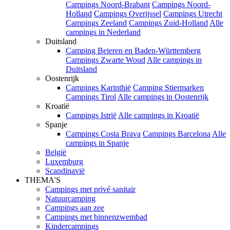
Campings Noord-Brabant
Campings Noord-
Holland
Campings Overijssel
Campings Utrecht
Campings Zeeland
Campings Zuid-Holland
Alle
campings in Nederland
Duitsland
Camping Beieren en Baden-Württemberg
Campings Zwarte Woud
Alle campings in
Duitsland
Oostenrijk
Campings Karinthië
Camping Stiermarken
Campings Tirol
Alle campings in Oostenrijk
Kroatië
Campings Istrië
Alle campings in Kroatië
Spanje
Campings Costa Brava
Campings Barcelona
Alle
campings in Spanje
België
Luxemburg
Scandinavië
THEMA'S
Campings met privé sanitair
Natuurcamping
Campings aan zee
Campings met binnenzwembad
Kindercampings