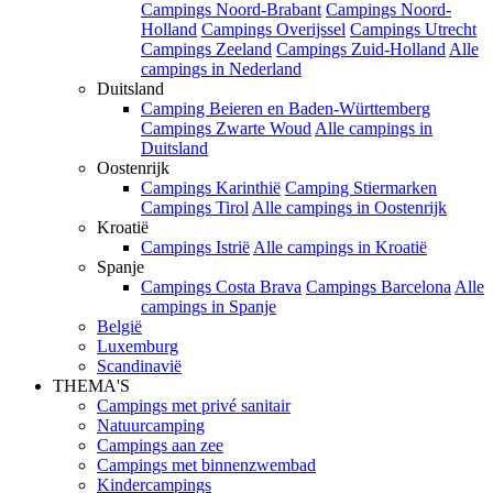
Campings Noord-Brabant
Campings Noord-
Holland
Campings Overijssel
Campings Utrecht
Campings Zeeland
Campings Zuid-Holland
Alle
campings in Nederland
Duitsland
Camping Beieren en Baden-Württemberg
Campings Zwarte Woud
Alle campings in
Duitsland
Oostenrijk
Campings Karinthië
Camping Stiermarken
Campings Tirol
Alle campings in Oostenrijk
Kroatië
Campings Istrië
Alle campings in Kroatië
Spanje
Campings Costa Brava
Campings Barcelona
Alle
campings in Spanje
België
Luxemburg
Scandinavië
THEMA'S
Campings met privé sanitair
Natuurcamping
Campings aan zee
Campings met binnenzwembad
Kindercampings