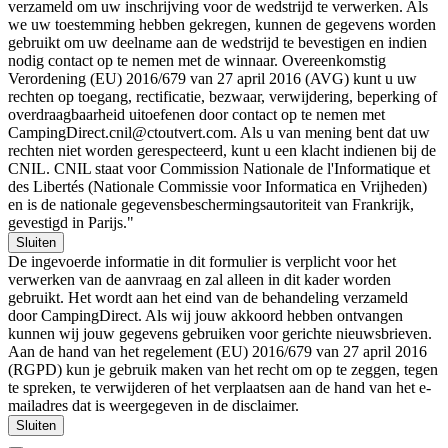
verzameld om uw inschrijving voor de wedstrijd te verwerken. Als
we uw toestemming hebben gekregen, kunnen de gegevens worden
gebruikt om uw deelname aan de wedstrijd te bevestigen en indien
nodig contact op te nemen met de winnaar. Overeenkomstig
Verordening (EU) 2016/679 van 27 april 2016 (AVG) kunt u uw
rechten op toegang, rectificatie, bezwaar, verwijdering, beperking of
overdraagbaarheid uitoefenen door contact op te nemen met
CampingDirect.cnil@ctoutvert.com. Als u van mening bent dat uw
rechten niet worden gerespecteerd, kunt u een klacht indienen bij de
CNIL. CNIL staat voor Commission Nationale de l'Informatique et
des Libertés (Nationale Commissie voor Informatica en Vrijheden)
en is de nationale gegevensbeschermingsautoriteit van Frankrijk,
gevestigd in Parijs."
Sluiten
De ingevoerde informatie in dit formulier is verplicht voor het
verwerken van de aanvraag en zal alleen in dit kader worden
gebruikt. Het wordt aan het eind van de behandeling verzameld
door CampingDirect. Als wij jouw akkoord hebben ontvangen
kunnen wij jouw gegevens gebruiken voor gerichte nieuwsbrieven.
Aan de hand van het regelement (EU) 2016/679 van 27 april 2016
(RGPD) kun je gebruik maken van het recht om op te zeggen, tegen
te spreken, te verwijderen of het verplaatsen aan de hand van het e-
mailadres dat is weergegeven in de disclaimer.
Sluiten