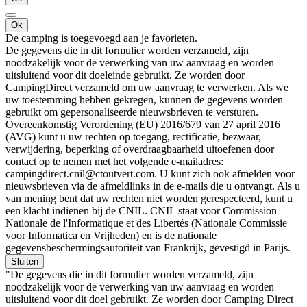
Ok
De camping is toegevoegd aan je favorieten.
De gegevens die in dit formulier worden verzameld, zijn
noodzakelijk voor de verwerking van uw aanvraag en worden
uitsluitend voor dit doeleinde gebruikt. Ze worden door
CampingDirect verzameld om uw aanvraag te verwerken. Als we
uw toestemming hebben gekregen, kunnen de gegevens worden
gebruikt om gepersonaliseerde nieuwsbrieven te versturen.
Overeenkomstig Verordening (EU) 2016/679 van 27 april 2016
(AVG) kunt u uw rechten op toegang, rectificatie, bezwaar,
verwijdering, beperking of overdraagbaarheid uitoefenen door
contact op te nemen met het volgende e-mailadres:
campingdirect.cnil@ctoutvert.com. U kunt zich ook afmelden voor
nieuwsbrieven via de afmeldlinks in de e-mails die u ontvangt. Als u
van mening bent dat uw rechten niet worden gerespecteerd, kunt u
een klacht indienen bij de CNIL. CNIL staat voor Commission
Nationale de l'Informatique et des Libertés (Nationale Commissie
voor Informatica en Vrijheden) en is de nationale
gegevensbeschermingsautoriteit van Frankrijk, gevestigd in Parijs.
Sluiten
"De gegevens die in dit formulier worden verzameld, zijn
noodzakelijk voor de verwerking van uw aanvraag en worden
uitsluitend voor dit doel gebruikt. Ze worden door Camping Direct