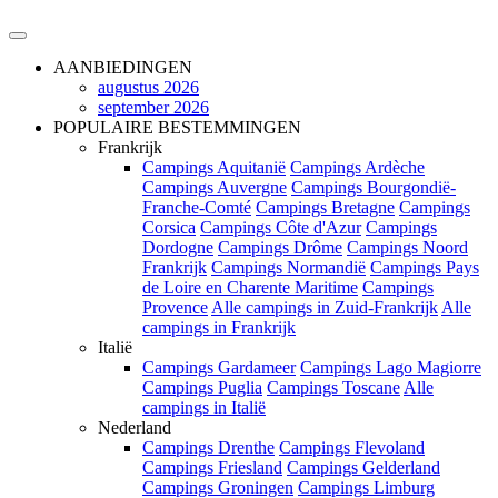
AANBIEDINGEN
augustus 2026
september 2026
POPULAIRE BESTEMMINGEN
Frankrijk
Campings Aquitanië
Campings Ardèche
Campings Auvergne
Campings Bourgondië-
Franche-Comté
Campings Bretagne
Campings
Corsica
Campings Côte d'Azur
Campings
Dordogne
Campings Drôme
Campings Noord
Frankrijk
Campings Normandië
Campings Pays
de Loire en Charente Maritime
Campings
Provence
Alle campings in Zuid-Frankrijk
Alle
campings in Frankrijk
Italië
Campings Gardameer
Campings Lago Magiorre
Campings Puglia
Campings Toscane
Alle
campings in Italië
Nederland
Campings Drenthe
Campings Flevoland
Campings Friesland
Campings Gelderland
Campings Groningen
Campings Limburg