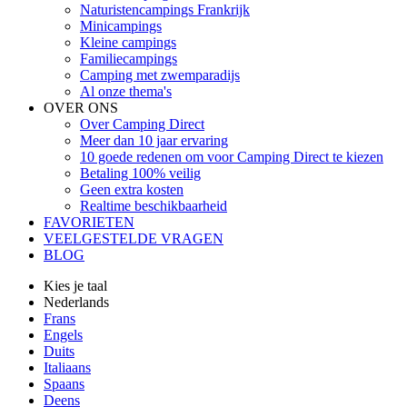
Naturistencampings Frankrijk
Minicampings
Kleine campings
Familiecampings
Camping met zwemparadijs
Al onze thema's
OVER ONS
Over Camping Direct
Meer dan 10 jaar ervaring
10 goede redenen om voor Camping Direct te kiezen
Betaling 100% veilig
Geen extra kosten
Realtime beschikbaarheid
FAVORIETEN
VEELGESTELDE VRAGEN
BLOG
Kies je taal
Nederlands
Frans
Engels
Duits
Italiaans
Spaans
Deens