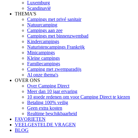
Luxemburg
Scandinavië
THEMA'S
Campings met privé sanitair
Natuurcamping
Campings aan zee
Campings met binnenzwembad
Kindercampings
Naturistencampings Frankrijk
Minicampings
Kleine campings
Familiecampings
Camping met zwemparadijs
Al onze thema's
OVER ONS
Over Camping Direct
Meer dan 10 jaar ervaring
10 goede redenen om voor Camping Direct te kiezen
Betaling 100% veilig
Geen extra kosten
Realtime beschikbaarheid
FAVORIETEN
VEELGESTELDE VRAGEN
BLOG