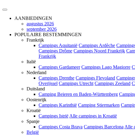
AANBIEDINGEN
augustus 2026
september 2026
POPULAIRE BESTEMMINGEN
Frankrijk
Campings Aquitanië
Campings Ardèche
Campings
Campings Drôme
Campings Noord Frankrijk
Cam
Frankrijk
Italië
Campings Gardameer
Campings Lago Magiorre
C
Nederland
Campings Drenthe
Campings Flevoland
Campings
Overijssel
Campings Utrecht
Campings Zeeland
C
Duitsland
Camping Beieren en Baden-Württemberg
Campin
Oostenrijk
Campings Karinthië
Camping Stiermarken
Campin
Kroatië
Campings Istrië
Alle campings in Kroatië
Spanje
Campings Costa Brava
Campings Barcelona
Alle 
België