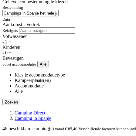
Gelieve een bestemming te kiezen.
Bestemming
Data
Aankomst - Vertrek
Reizigers
Volwassenen
-
2
+
Kinderen
-
0
+
Bevestigen
Soort accommodatie
Alle
Kies je accommodatietype
Kampeerplaats(en)
Accommodatie
Alle
Zoeken
Camping Direct
Camping in Spanje
46
beschikbare camping(s)
vanaf € 85,40
Verschillende factoren kunnen inv