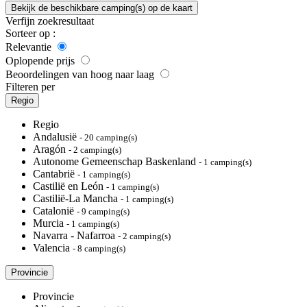
Bekijk de beschikbare camping(s) op de kaart
Verfijn zoekresultaat
Sorteer op :
Relevantie
Oplopende prijs
Beoordelingen van hoog naar laag
Filteren per
Regio
Regio
Andalusië
- 20 camping(s)
Aragón
- 2 camping(s)
Autonome Gemeenschap Baskenland
- 1 camping(s)
Cantabrië
- 1 camping(s)
Castilië en León
- 1 camping(s)
Castilië-La Mancha
- 1 camping(s)
Catalonië
- 9 camping(s)
Murcia
- 1 camping(s)
Navarra - Nafarroa
- 2 camping(s)
Valencia
- 8 camping(s)
Provincie
Provincie