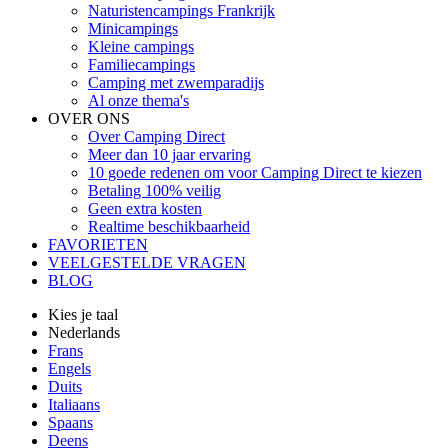
Naturistencampings Frankrijk
Minicampings
Kleine campings
Familiecampings
Camping met zwemparadijs
Al onze thema's
OVER ONS
Over Camping Direct
Meer dan 10 jaar ervaring
10 goede redenen om voor Camping Direct te kiezen
Betaling 100% veilig
Geen extra kosten
Realtime beschikbaarheid
FAVORIETEN
VEELGESTELDE VRAGEN
BLOG
Kies je taal
Nederlands
Frans
Engels
Duits
Italiaans
Spaans
Deens