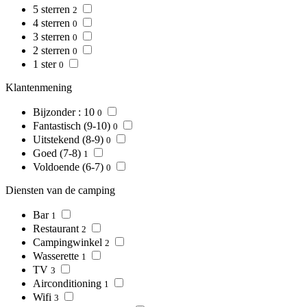
5 sterren
2
4 sterren
0
3 sterren
0
2 sterren
0
1 ster
0
Klantenmening
Bijzonder : 10
0
Fantastisch (9-10)
0
Uitstekend (8-9)
0
Goed (7-8)
1
Voldoende (6-7)
0
Diensten van de camping
Bar
1
Restaurant
2
Campingwinkel
2
Wasserette
1
TV
3
Airconditioning
1
Wifi
3