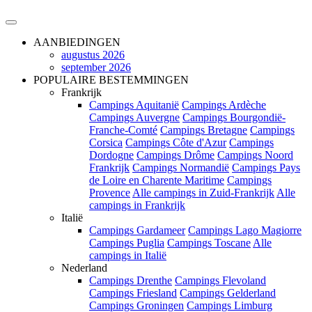
AANBIEDINGEN
augustus 2026
september 2026
POPULAIRE BESTEMMINGEN
Frankrijk
Campings Aquitanië
Campings Ardèche
Campings Auvergne
Campings Bourgondië-
Franche-Comté
Campings Bretagne
Campings
Corsica
Campings Côte d'Azur
Campings
Dordogne
Campings Drôme
Campings Noord
Frankrijk
Campings Normandië
Campings Pays
de Loire en Charente Maritime
Campings
Provence
Alle campings in Zuid-Frankrijk
Alle
campings in Frankrijk
Italië
Campings Gardameer
Campings Lago Magiorre
Campings Puglia
Campings Toscane
Alle
campings in Italië
Nederland
Campings Drenthe
Campings Flevoland
Campings Friesland
Campings Gelderland
Campings Groningen
Campings Limburg