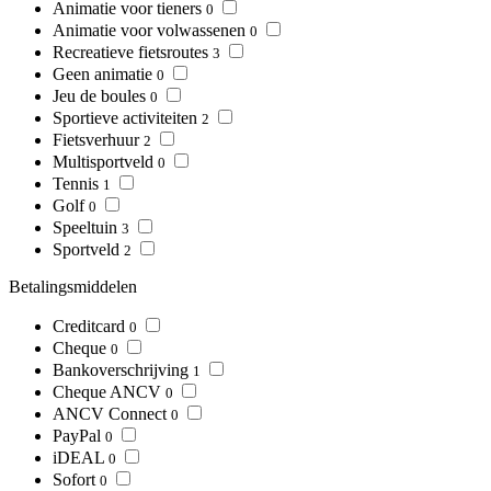
Animatie voor tieners
0
Animatie voor volwassenen
0
Recreatieve fietsroutes
3
Geen animatie
0
Jeu de boules
0
Sportieve activiteiten
2
Fietsverhuur
2
Multisportveld
0
Tennis
1
Golf
0
Speeltuin
3
Sportveld
2
Betalingsmiddelen
Creditcard
0
Cheque
0
Bankoverschrijving
1
Cheque ANCV
0
ANCV Connect
0
PayPal
0
iDEAL
0
Sofort
0