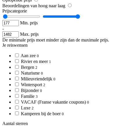
Beoordelingen van hoog naar laag
Prijscategorie
Min. prijs
-
Max. prijs
De minimale prijs moet minder zijn dan de maximale prijs.
Je reiswensen
Aan zee
0
Rivier en meer
1
Bergen
2
Naturisme
0
Milieuvriendelijk
0
Wintersport
2
Bijzonder
0
Familie
3
VACAF (Franse vakantie coupons)
0
Luxe
2
Kamperen bij de boer
0
Aantal sterren