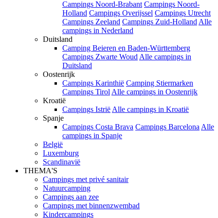
Campings Noord-Brabant
Campings Noord-
Holland
Campings Overijssel
Campings Utrecht
Campings Zeeland
Campings Zuid-Holland
Alle
campings in Nederland
Duitsland
Camping Beieren en Baden-Württemberg
Campings Zwarte Woud
Alle campings in
Duitsland
Oostenrijk
Campings Karinthië
Camping Stiermarken
Campings Tirol
Alle campings in Oostenrijk
Kroatië
Campings Istrië
Alle campings in Kroatië
Spanje
Campings Costa Brava
Campings Barcelona
Alle
campings in Spanje
België
Luxemburg
Scandinavië
THEMA'S
Campings met privé sanitair
Natuurcamping
Campings aan zee
Campings met binnenzwembad
Kindercampings