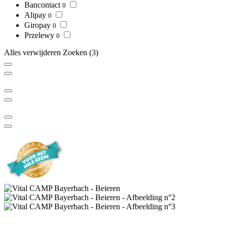
Bancontact
0
Alipay
0
Giropay
0
Przelewy
0
Alles verwijderen
Zoeken
(3)