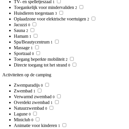
TV- en spelletjeszaal
1
Toegankelijk voor mindervaliden
2
Huisdieren toegestaan
3
Oplaadzone voor elektrische voertuigen
2
Jacuzzi
0
Sauna
2
Hamam
1
Spa/Beautycentrum
1
Massage
1
Sportzaal
0
Toegang beperkte mobiliteit
2
Directe toegang tot het strand
0
Activiteiten op de camping
Zwemparadijs
0
Zwembad
1
Verwarmd zwembad
0
Overdekt zwembad
1
Natuurzwembad
0
Lagune
0
Miniclub
0
Animatie voor kinderen
1