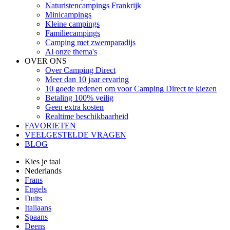
Naturistencampings Frankrijk
Minicampings
Kleine campings
Familiecampings
Camping met zwemparadijs
Al onze thema's
OVER ONS
Over Camping Direct
Meer dan 10 jaar ervaring
10 goede redenen om voor Camping Direct te kiezen
Betaling 100% veilig
Geen extra kosten
Realtime beschikbaarheid
FAVORIETEN
VEELGESTELDE VRAGEN
BLOG
Kies je taal
Nederlands
Frans
Engels
Duits
Italiaans
Spaans
Deens