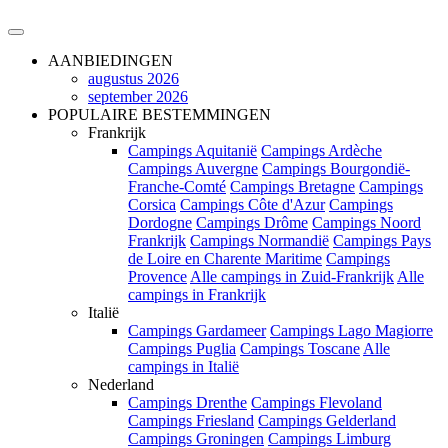
AANBIEDINGEN
augustus 2026
september 2026
POPULAIRE BESTEMMINGEN
Frankrijk
Campings Aquitanië
Campings Ardèche
Campings Auvergne
Campings Bourgondië-
Franche-Comté
Campings Bretagne
Campings
Corsica
Campings Côte d'Azur
Campings
Dordogne
Campings Drôme
Campings Noord
Frankrijk
Campings Normandië
Campings Pays
de Loire en Charente Maritime
Campings
Provence
Alle campings in Zuid-Frankrijk
Alle
campings in Frankrijk
Italië
Campings Gardameer
Campings Lago Magiorre
Campings Puglia
Campings Toscane
Alle
campings in Italië
Nederland
Campings Drenthe
Campings Flevoland
Campings Friesland
Campings Gelderland
Campings Groningen
Campings Limburg