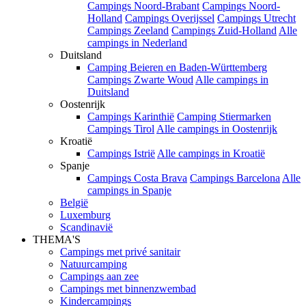
Campings Noord-Brabant
Campings Noord-
Holland
Campings Overijssel
Campings Utrecht
Campings Zeeland
Campings Zuid-Holland
Alle
campings in Nederland
Duitsland
Camping Beieren en Baden-Württemberg
Campings Zwarte Woud
Alle campings in
Duitsland
Oostenrijk
Campings Karinthië
Camping Stiermarken
Campings Tirol
Alle campings in Oostenrijk
Kroatië
Campings Istrië
Alle campings in Kroatië
Spanje
Campings Costa Brava
Campings Barcelona
Alle
campings in Spanje
België
Luxemburg
Scandinavië
THEMA'S
Campings met privé sanitair
Natuurcamping
Campings aan zee
Campings met binnenzwembad
Kindercampings