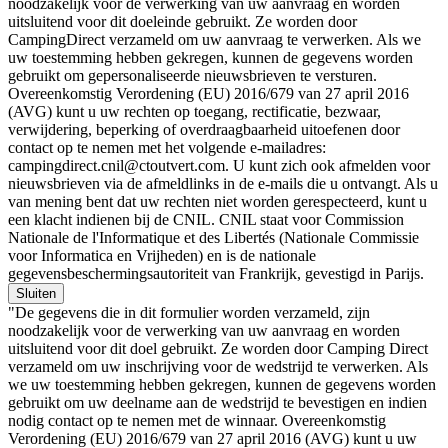
noodzakelijk voor de verwerking van uw aanvraag en worden
uitsluitend voor dit doeleinde gebruikt. Ze worden door
CampingDirect verzameld om uw aanvraag te verwerken. Als we
uw toestemming hebben gekregen, kunnen de gegevens worden
gebruikt om gepersonaliseerde nieuwsbrieven te versturen.
Overeenkomstig Verordening (EU) 2016/679 van 27 april 2016
(AVG) kunt u uw rechten op toegang, rectificatie, bezwaar,
verwijdering, beperking of overdraagbaarheid uitoefenen door
contact op te nemen met het volgende e-mailadres:
campingdirect.cnil@ctoutvert.com. U kunt zich ook afmelden voor
nieuwsbrieven via de afmeldlinks in de e-mails die u ontvangt. Als u
van mening bent dat uw rechten niet worden gerespecteerd, kunt u
een klacht indienen bij de CNIL. CNIL staat voor Commission
Nationale de l'Informatique et des Libertés (Nationale Commissie
voor Informatica en Vrijheden) en is de nationale
gegevensbeschermingsautoriteit van Frankrijk, gevestigd in Parijs.
Sluiten
"De gegevens die in dit formulier worden verzameld, zijn
noodzakelijk voor de verwerking van uw aanvraag en worden
uitsluitend voor dit doel gebruikt. Ze worden door Camping Direct
verzameld om uw inschrijving voor de wedstrijd te verwerken. Als
we uw toestemming hebben gekregen, kunnen de gegevens worden
gebruikt om uw deelname aan de wedstrijd te bevestigen en indien
nodig contact op te nemen met de winnaar. Overeenkomstig
Verordening (EU) 2016/679 van 27 april 2016 (AVG) kunt u uw