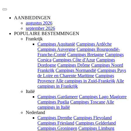
AANBIEDINGEN
augustus 2026
september 2026
POPULAIRE BESTEMMINGEN
Frankrijk
Campings Aquitanië
Campings Ardèche
Campings Auvergne
Campings Bourgondië-
Franche-Comté
Campings Bretagne
Campings
Corsica
Campings Côte d'Azur
Campings
Dordogne
Campings Drôme
Campings Noord
Frankrijk
Campings Normandië
Campings Pays
de Loire en Charente Maritime
Campings
Provence
Alle campings in Zuid-Frankrijk
Alle
campings in Frankrijk
Italië
Campings Gardameer
Campings Lago Magiorre
Campings Puglia
Campings Toscane
Alle
campings in Italië
Nederland
Campings Drenthe
Campings Flevoland
Campings Friesland
Campings Gelderland
Campings Groningen
Campings Limburg