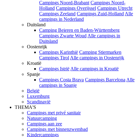
Campings Noord-Brabant
Campings Noord-
Holland
Campings Overijssel
Campings Utrecht
Campings Zeeland
Campings Zuid-Holland
Alle
campings in Nederland
Duitsland
Camping Beieren en Baden-Württemberg
Campings Zwarte Woud
Alle campings in
Duitsland
Oostenrijk
Campings Karinthië
Camping Stiermarken
Campings Tirol
Alle campings in Oostenrijk
Kroatië
Campings Istrië
Alle campings in Kroatië
Spanje
Campings Costa Brava
Campings Barcelona
Alle
campings in Spanje
België
Luxemburg
Scandinavië
THEMA'S
Campings met privé sanitair
Natuurcamping
Campings aan zee
Campings met binnenzwembad
Kindercampings