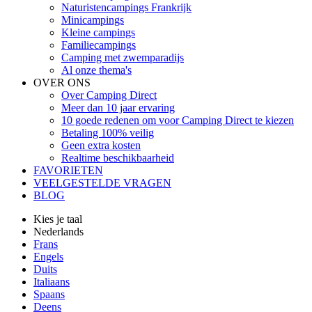
Naturistencampings Frankrijk
Minicampings
Kleine campings
Familiecampings
Camping met zwemparadijs
Al onze thema's
OVER ONS
Over Camping Direct
Meer dan 10 jaar ervaring
10 goede redenen om voor Camping Direct te kiezen
Betaling 100% veilig
Geen extra kosten
Realtime beschikbaarheid
FAVORIETEN
VEELGESTELDE VRAGEN
BLOG
Kies je taal
Nederlands
Frans
Engels
Duits
Italiaans
Spaans
Deens