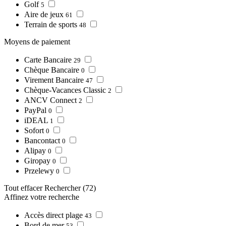
Golf
5
Aire de jeux
61
Terrain de sports
48
Moyens de paiement
Carte Bancaire
29
Chèque Bancaire
0
Virement Bancaire
47
Chèque-Vacances Classic
2
ANCV Connect
2
PayPal
0
iDEAL
1
Sofort
0
Bancontact
0
Alipay
0
Giropay
0
Przelewy
0
Tout effacer
Rechercher
(72)
Affinez votre recherche
Accès direct plage
43
Bord de mer
53