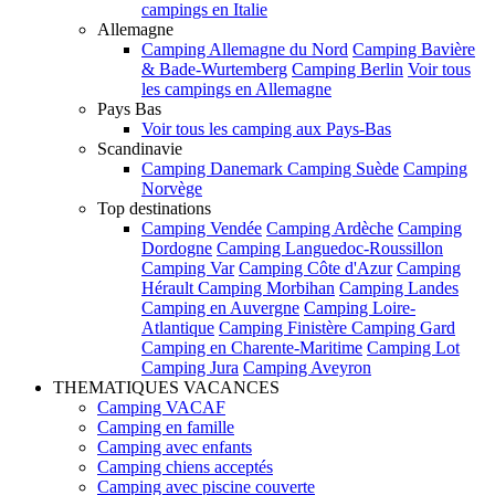
campings en Italie
Allemagne
Camping Allemagne du Nord
Camping Bavière
& Bade-Wurtemberg
Camping Berlin
Voir tous
les campings en Allemagne
Pays Bas
Voir tous les camping aux Pays-Bas
Scandinavie
Camping Danemark
Camping Suède
Camping
Norvège
Top destinations
Camping Vendée
Camping Ardèche
Camping
Dordogne
Camping Languedoc-Roussillon
Camping Var
Camping Côte d'Azur
Camping
Hérault
Camping Morbihan
Camping Landes
Camping en Auvergne
Camping Loire-
Atlantique
Camping Finistère
Camping Gard
Camping en Charente-Maritime
Camping Lot
Camping Jura
Camping Aveyron
THEMATIQUES VACANCES
Camping VACAF
Camping en famille
Camping avec enfants
Camping chiens acceptés
Camping avec piscine couverte