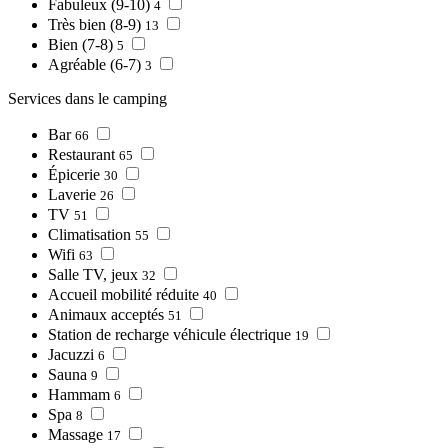
Fabuleux (9-10)
4
Très bien (8-9)
13
Bien (7-8)
5
Agréable (6-7)
3
Services dans le camping
Bar
66
Restaurant
65
Épicerie
30
Laverie
26
TV
51
Climatisation
55
Wifi
63
Salle TV, jeux
32
Accueil mobilité réduite
40
Animaux acceptés
51
Station de recharge véhicule électrique
19
Jacuzzi
6
Sauna
9
Hammam
6
Spa
8
Massage
17