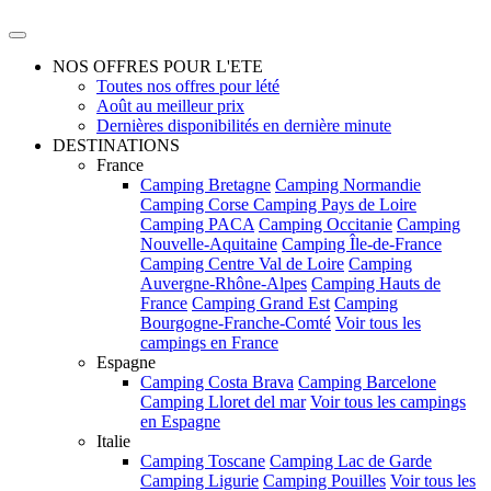
NOS OFFRES POUR L'ETE
Toutes nos offres pour lété
Août au meilleur prix
Dernières disponibilités en dernière minute
DESTINATIONS
France
Camping Bretagne
Camping Normandie
Camping Corse
Camping Pays de Loire
Camping PACA
Camping Occitanie
Camping
Nouvelle-Aquitaine
Camping Île-de-France
Camping Centre Val de Loire
Camping
Auvergne-Rhône-Alpes
Camping Hauts de
France
Camping Grand Est
Camping
Bourgogne-Franche-Comté
Voir tous les
campings en France
Espagne
Camping Costa Brava
Camping Barcelone
Camping Lloret del mar
Voir tous les campings
en Espagne
Italie
Camping Toscane
Camping Lac de Garde
Camping Ligurie
Camping Pouilles
Voir tous les