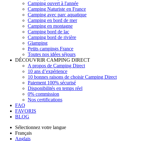
Camping ouvert à l'année
Camping Naturiste en France
Camping avec parc aquatique
Camping en bord de mer
Camping en montagne
Camping bord de lac
Camping bord de rivière
Glamping
Petits campings France
Toutes nos idées séjours
DÉCOUVRIR CAMPING DIRECT
A propos de Camping Direct
10 ans d’expérience
10 bonnes raisons de choisir Camping Direct
Paiement 100% sécurisé
Disponibilités en temps réel
0% commission
Nos certifications
FAQ
FAVORIS
BLOG
Sélectionnez votre langue
Français
Anglais