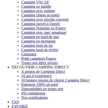
Camping VACAF
Camping en famille
Camping avec enfants
Camping chiens acceptés
Camping avec piscine couverte
Camping ouvert à l'année
Camping Naturiste en France
Camping avec parc aquatique
Camping en bord de mer
Camping en montagne
Camping bord de lac
Camping bord de rivière
Glamping
Petits campings France
Toutes nos idées séjours
DÉCOUVRIR CAMPING DIRECT
A propos de Camping Direct
10 ans d’expérience
10 bonnes raisons de choisir Camping Direct
Paiement 100% sécurisé
Disponibilités en temps réel
0% commission
Nos certifications
FAQ
FAVORIS