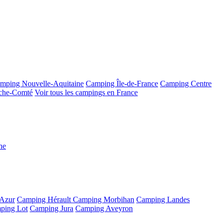
mping Nouvelle-Aquitaine
Camping Île-de-France
Camping Centre
che-Comté
Voir tous les campings en France
ne
'Azur
Camping Hérault
Camping Morbihan
Camping Landes
ping Lot
Camping Jura
Camping Aveyron