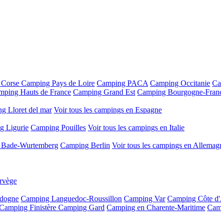
 Corse
Camping Pays de Loire
Camping PACA
Camping Occitanie
Ca
mping Hauts de France
Camping Grand Est
Camping Bourgogne-Fran
g Lloret del mar
Voir tous les campings en Espagne
g Ligurie
Camping Pouilles
Voir tous les campings en Italie
 Bade-Wurtemberg
Camping Berlin
Voir tous les campings en Allemag
rvège
dogne
Camping Languedoc-Roussillon
Camping Var
Camping Côte d
Camping Finistère
Camping Gard
Camping en Charente-Maritime
Cam