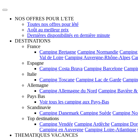
NOS OFFRES POUR L'ETE
Toutes nos offres pour lété
Août au meilleur prix
Dernières disponibilités en dernière minute
DESTINATIONS
France
Camping Bretagne
Camping Normandie
Camping
Val de Loire
Camping Auvergne-Rhône-Alpes
Ca
Espagne
Camping Costa Brava
Camping Barcelone
Campin
Italie
Camping Toscane
Camping Lac de Garde
Campin
Allemagne
Camping Allemagne du Nord
Camping Bavière &
Pays Bas
Voir tous les camping aux Pays-Bas
Scandinavie
Camping Danemark
Camping Suède
Camping No
Top destinations
Camping Vendée
Camping Ardèche
Camping Dor
Camping en Auvergne
Camping Loire-Atlantique
THEMATIQUES VACANCES