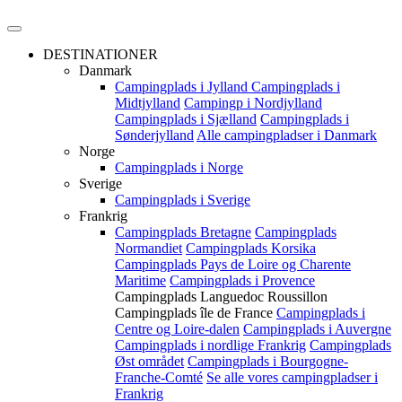
DESTINATIONER
Danmark
Campingplads i Jylland
Campingplads i
Midtjylland
Campingp i Nordjylland
Campingplads i Sjælland
Campingplads i
Sønderjylland
Alle campingpladser i Danmark
Norge
Campingplads i Norge
Sverige
Campingplads i Sverige
Frankrig
Campingplads Bretagne
Campingplads
Normandiet
Campingplads Korsika
Campingplads Pays de Loire og Charente
Maritime
Campingplads i Provence
Campingplads Languedoc Roussillon
Campingplads île de France
Campingplads i
Centre og Loire-dalen
Campingplads i Auvergne
Campingplads i nordlige Frankrig
Campingplads
Øst området
Campingplads i Bourgogne-
Franche-Comté
Se alle vores campingpladser i
Frankrig