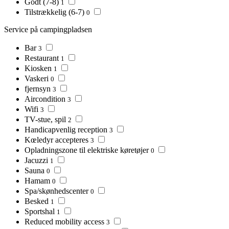
Godt (7-8)
1
Tilstrækkelig (6-7)
0
Service på campingpladsen
Bar
3
Restaurant
1
Kiosken
1
Vaskeri
0
fjernsyn
3
Aircondition
3
Wifi
3
TV-stue, spil
2
Handicapvenlig reception
3
Kœledyr accepteres
3
Opladningszone til elektriske køretøjer
0
Jacuzzi
1
Sauna
0
Hamam
0
Spa/skønhedscenter
0
Besked
1
Sportshal
1
Reduced mobility access
3