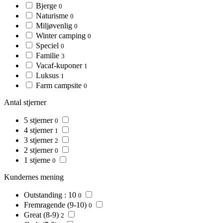
Bjerge
0
Naturisme
0
Miljøvenlig
0
Winter camping
0
Speciel
0
Familie
3
Vacaf-kuponer
1
Luksus
1
Farm campsite
0
Antal stjerner
5 stjerner
0
4 stjerner
1
3 stjerner
2
2 stjerner
0
1 stjerne
0
Kundernes mening
Outstanding : 10
0
Fremragende (9-10)
0
Great (8-9)
2