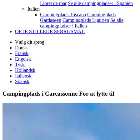
Lloret de mar
Se alle campingpladser i Spanien
Italien
Campingplads Toscana
Campingplads
Gardasøen
Campingplads Ligurien
Se alle
campingpladser i Italien
OFTE STILLEDE SPØRGSMÅL
Vælg dit sprog
Dansk
Fransk
Engelsk
Tysk
Hollandsk
Italiensk
Spansk
Campingplads i Carcassonne
For at lytte til