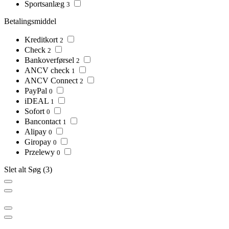
Sportsanlæg
3
Betalingsmiddel
Kreditkort
2
Check
2
Bankoverførsel
2
ANCV check
1
ANCV Connect
2
PayPal
0
iDEAL
1
Sofort
0
Bancontact
1
Alipay
0
Giropay
0
Przelewy
0
Slet alt
Søg
(3)