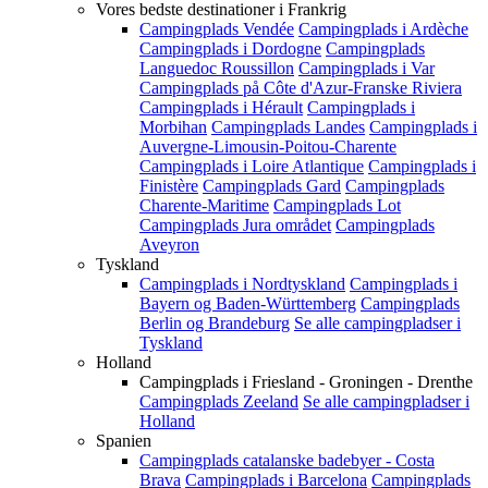
Vores bedste destinationer i Frankrig
Campingplads Vendée
Campingplads i Ardèche
Campingplads i Dordogne
Campingplads
Languedoc Roussillon
Campingplads i Var
Campingplads på Côte d'Azur-Franske Riviera
Campingplads i Hérault
Campingplads i
Morbihan
Campingplads Landes
Campingplads i
Auvergne-Limousin-Poitou-Charente
Campingplads i Loire Atlantique
Campingplads i
Finistère
Campingplads Gard
Campingplads
Charente-Maritime
Campingplads Lot
Campingplads Jura området
Campingplads
Aveyron
Tyskland
Campingplads i Nordtyskland
Campingplads i
Bayern og Baden-Württemberg
Campingplads
Berlin og Brandeburg
Se alle campingpladser i
Tyskland
Holland
Campingplads i Friesland - Groningen - Drenthe
Campingplads Zeeland
Se alle campingpladser i
Holland
Spanien
Campingplads catalanske badebyer - Costa
Brava
Campingplads i Barcelona
Campingplads