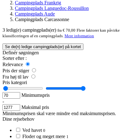
Campingplads Frankrig
Campingplads Languedoc-Roussillon
Campingplads Aude
Campingplads Carcassonne
3
ledig(e) campingplads(er)
fra € 70,00
Flere faktorer kan påvirke
klassificeringen af en campingplads.
Mere information
Se de(n) ledige campingplads(er) på kortet
Definér søgningen
Sorter efter :
Relevance
Pris der stiger
Fra høj til lav
Pris kategori
Minimumspris
-
Maksimal pris
Minimumsprisen skal være mindre end maksimumsprisen.
Dine rejsebehov
Ved havet
0
Floder og meget mere
1