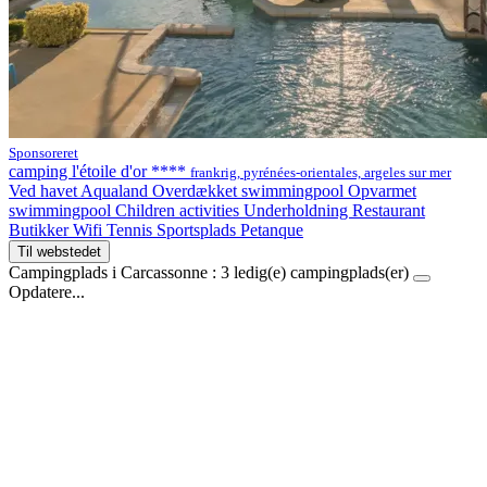
Sponsoreret
camping l'étoile d'or ****
frankrig, pyrénées-orientales, argeles sur mer
Ved havet
Aqualand
Overdækket swimmingpool
Opvarmet
swimmingpool
Children activities
Underholdning
Restaurant
Butikker
Wifi
Tennis
Sportsplads
Petanque
Til webstedet
Campingplads i Carcassonne :
3
ledig(e) campingplads(er)
Opdatere...