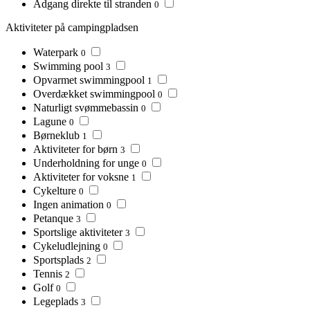
Adgang direkte til stranden
0
Aktiviteter på campingpladsen
Waterpark
0
Swimming pool
3
Opvarmet swimmingpool
1
Overdækket swimmingpool
0
Naturligt svømmebassin
0
Lagune
0
Børneklub
1
Aktiviteter for børn
3
Underholdning for unge
0
Aktiviteter for voksne
1
Cykelture
0
Ingen animation
0
Petanque
3
Sportslige aktiviteter
3
Cykeludlejning
0
Sportsplads
2
Tennis
2
Golf
0
Legeplads
3