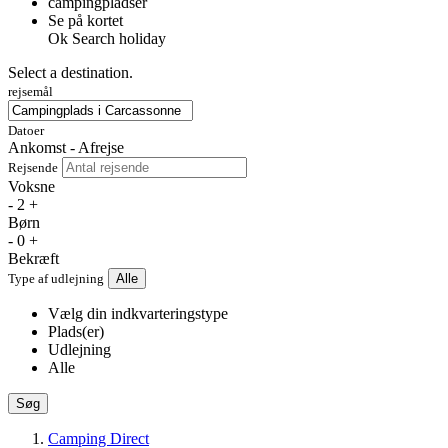
campingpladser
Se på kortet
Ok
Search holiday
Select a destination.
rejsemål
Datoer
Ankomst - Afrejse
Rejsende
Voksne
-
2
+
Børn
-
0
+
Bekræft
Type af udlejning
Alle
Vælg din indkvarteringstype
Plads(er)
Udlejning
Alle
Søg
Camping Direct