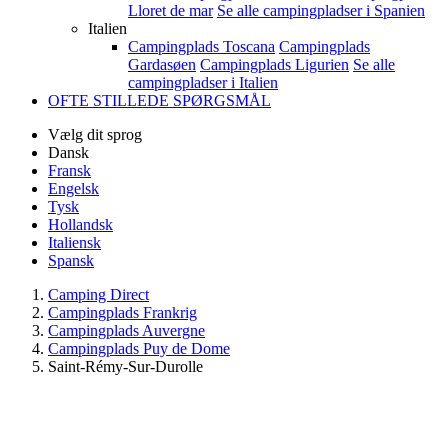
Lloret de mar
Se alle campingpladser i Spanien
Italien
Campingplads Toscana
Campingplads
Gardasøen
Campingplads Ligurien
Se alle
campingpladser i Italien
OFTE STILLEDE SPØRGSMÅL
Vælg dit sprog
Dansk
Fransk
Engelsk
Tysk
Hollandsk
Italiensk
Spansk
Camping Direct
Campingplads Frankrig
Campingplads Auvergne
Campingplads Puy de Dome
Saint-Rémy-Sur-Durolle