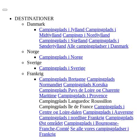
DESTINATIONER
Danmark
Campingplads i Jylland
Campingplads i
Midtjylland
Campingp i Nordjylland
Campingplads i Sjælland
Campingplads i
Sønderjylland
Alle campingpladser i Danmark
Norge
Campingplads i Norge
Sverige
Campingplads i Sverige
Frankrig
Campingplads Bretagne
Campingplads
Normandiet
Campingplads Korsika
Campingplads Pays de Loire og Charente
Maritime
Campingplads i Provence
Campingplads Languedoc Roussillon
Campingplads île de France
Campingplads i
Centre og Loire-dalen
Campingplads i Auvergne
Campingplads i nordlige Frankrig
Campingplads
Øst området
Campingplads i Bourgogne-
Franche-Comté
Se alle vores campingpladser i
Frankrig