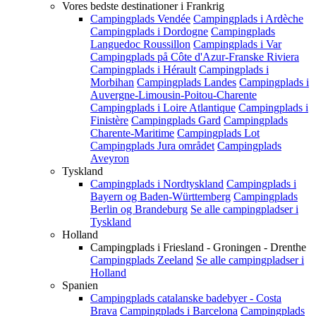
Vores bedste destinationer i Frankrig
Campingplads Vendée
Campingplads i Ardèche
Campingplads i Dordogne
Campingplads
Languedoc Roussillon
Campingplads i Var
Campingplads på Côte d'Azur-Franske Riviera
Campingplads i Hérault
Campingplads i
Morbihan
Campingplads Landes
Campingplads i
Auvergne-Limousin-Poitou-Charente
Campingplads i Loire Atlantique
Campingplads i
Finistère
Campingplads Gard
Campingplads
Charente-Maritime
Campingplads Lot
Campingplads Jura området
Campingplads
Aveyron
Tyskland
Campingplads i Nordtyskland
Campingplads i
Bayern og Baden-Württemberg
Campingplads
Berlin og Brandeburg
Se alle campingpladser i
Tyskland
Holland
Campingplads i Friesland - Groningen - Drenthe
Campingplads Zeeland
Se alle campingpladser i
Holland
Spanien
Campingplads catalanske badebyer - Costa
Brava
Campingplads i Barcelona
Campingplads