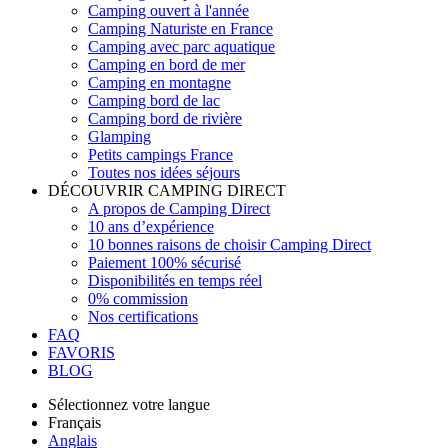
Camping ouvert à l'année
Camping Naturiste en France
Camping avec parc aquatique
Camping en bord de mer
Camping en montagne
Camping bord de lac
Camping bord de rivière
Glamping
Petits campings France
Toutes nos idées séjours
DÉCOUVRIR CAMPING DIRECT
A propos de Camping Direct
10 ans d’expérience
10 bonnes raisons de choisir Camping Direct
Paiement 100% sécurisé
Disponibilités en temps réel
0% commission
Nos certifications
FAQ
FAVORIS
BLOG
Sélectionnez votre langue
Français
Anglais