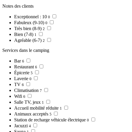
Notes des clients
Exceptionnel : 10
0
Fabuleux (9-10)
0
Très bien (8-9)
2
Bien (7-8)
1
Agréable (6-7)
2
Services dans le camping
Bar
6
Restaurant
6
Épicerie
5
Laverie
0
TV
6
Climatisation
7
Wifi
6
Salle TV, jeux
1
Accueil mobilité réduite
1
Animaux acceptés
5
Station de recharge véhicule électrique
0
Jacuzzi
4
Sauna
1