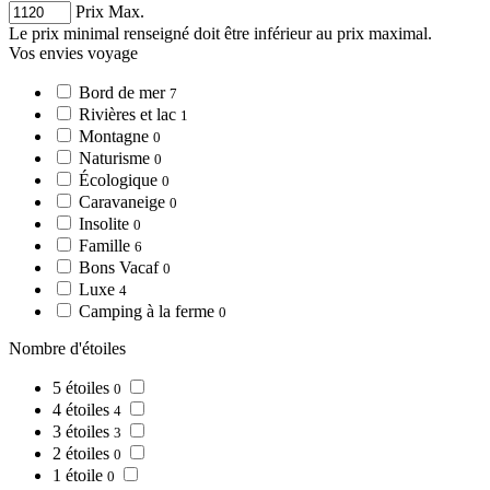
Prix Max.
Le prix minimal renseigné doit être inférieur au prix maximal.
Vos envies voyage
Bord de mer
7
Rivières et lac
1
Montagne
0
Naturisme
0
Écologique
0
Caravaneige
0
Insolite
0
Famille
6
Bons Vacaf
0
Luxe
4
Camping à la ferme
0
Nombre d'étoiles
5 étoiles
0
4 étoiles
4
3 étoiles
3
2 étoiles
0
1 étoile
0