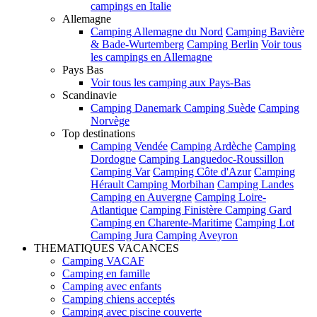
campings en Italie
Allemagne
Camping Allemagne du Nord
Camping Bavière
& Bade-Wurtemberg
Camping Berlin
Voir tous
les campings en Allemagne
Pays Bas
Voir tous les camping aux Pays-Bas
Scandinavie
Camping Danemark
Camping Suède
Camping
Norvège
Top destinations
Camping Vendée
Camping Ardèche
Camping
Dordogne
Camping Languedoc-Roussillon
Camping Var
Camping Côte d'Azur
Camping
Hérault
Camping Morbihan
Camping Landes
Camping en Auvergne
Camping Loire-
Atlantique
Camping Finistère
Camping Gard
Camping en Charente-Maritime
Camping Lot
Camping Jura
Camping Aveyron
THEMATIQUES VACANCES
Camping VACAF
Camping en famille
Camping avec enfants
Camping chiens acceptés
Camping avec piscine couverte