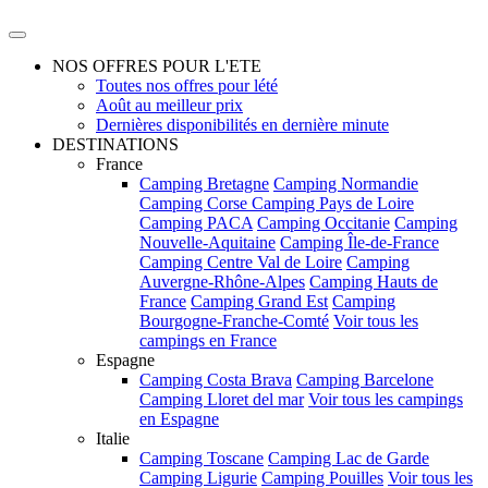
NOS OFFRES POUR L'ETE
Toutes nos offres pour lété
Août au meilleur prix
Dernières disponibilités en dernière minute
DESTINATIONS
France
Camping Bretagne
Camping Normandie
Camping Corse
Camping Pays de Loire
Camping PACA
Camping Occitanie
Camping
Nouvelle-Aquitaine
Camping Île-de-France
Camping Centre Val de Loire
Camping
Auvergne-Rhône-Alpes
Camping Hauts de
France
Camping Grand Est
Camping
Bourgogne-Franche-Comté
Voir tous les
campings en France
Espagne
Camping Costa Brava
Camping Barcelone
Camping Lloret del mar
Voir tous les campings
en Espagne
Italie
Camping Toscane
Camping Lac de Garde
Camping Ligurie
Camping Pouilles
Voir tous les