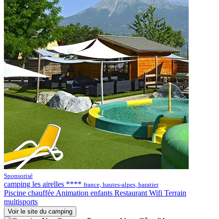
Sponsorisé
camping les airelles ****
france, hautes-alpes, baratier
Piscine chauffée
Animation enfants
Restaurant
Wifi
Terrain
multisports
Voir le site du camping