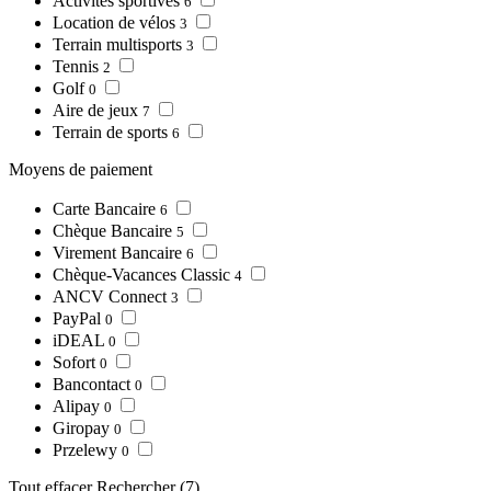
Activités sportives
6
Location de vélos
3
Terrain multisports
3
Tennis
2
Golf
0
Aire de jeux
7
Terrain de sports
6
Moyens de paiement
Carte Bancaire
6
Chèque Bancaire
5
Virement Bancaire
6
Chèque-Vacances Classic
4
ANCV Connect
3
PayPal
0
iDEAL
0
Sofort
0
Bancontact
0
Alipay
0
Giropay
0
Przelewy
0
Tout effacer
Rechercher
(7)