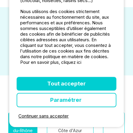
(chocolat, noisettes, raisins secs...)
Nous utilisons des cookies strictement
nécessaires au fonctionnement du site, aux
performances et aux préférences. Nous
Moyens de paiement acceptés
sommes susceptibles d’utiliser également
des cookies afin de bénéficier de publicités
ciblées adressées aux utilisateurs. En
cliquant sur tout accepter, vous consentez à
l'utilisation de ces cookies aux fins décrites
dans notre politique en matière de cookies.
Pour en savoir plus, cliquez ici
Tout accepter
Nos autres destinations camping
Paramétrer
Continuer sans accepter
Villes
Départements
Régions
Bouches-
Provence-Alpes-
France
du-Rhône
Côte d'Azur