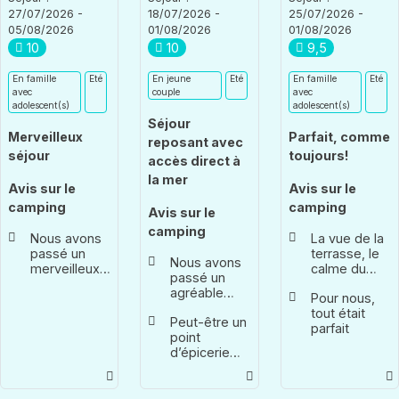
27/07/2026 -
18/07/2026 -
25/07/2026 -
05/08/2026
01/08/2026
01/08/2026
10
10
9,5
En famille
Eté
En jeune
Eté
En famille
Eté
avec
couple
avec
adolescent(s)
adolescent(s)
Séjour
Merveilleux
Parfait, comme
reposant avec
séjour
toujours!
accès direct à
la mer
Avis sur le
Avis sur le
camping
camping
Avis sur le
camping
Nous avons
La vue de la
passé un
terrasse, le
Nous avons
merveilleux
calme du
passé un
séjour sur
camping, un
agréable
Pour nous,
notre
mobilhome
séjour dans
tout était
emplacement
bien équipé,
Peut-être un
un
parfait
vue mer. Le
avec la clim,
point
environnement
camping est
les transats,
d’épicerie
calme et
très
l'équipe à
pour se
reposant. Le
agréable,
l'écoute,
dépanner.
principal
bien fleuri,
toujours là si
atout est