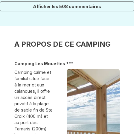
ombragé et
besoin... que
l’accès direct
Afficher les 508 commentaires
toujours très
dire de
à la mer, très
propre. Le
plus.... tout
pratique et
calme y
ce qu'il faut
appréciable.
règne. La
pour de très
La présence
proximité et
bonnes
d’une
l'accès
vacances à
pizzeria sur
direct à la
un prix
place est un
A PROPOS DE CE CAMPING
plage est
raisonnable
plus pour se
tres
dans une
restaurer
appréciable.
très belle
facilement.
Nous
région! Ce ne
reviendrons
sera
Camping Les Mouettes ***
sans
certainement
Camping calme et
hésitation.
pas la
dernière fois!
familial situé face
Merci
à la mer et aux
l'équipe des
calanques, il offre
mouettes!
un accès direct
Bonne
privatif à la plage
saison et à
bientôt.
de sable fin de Ste
Croix (400 m) et
au port des
Tamaris (200m).