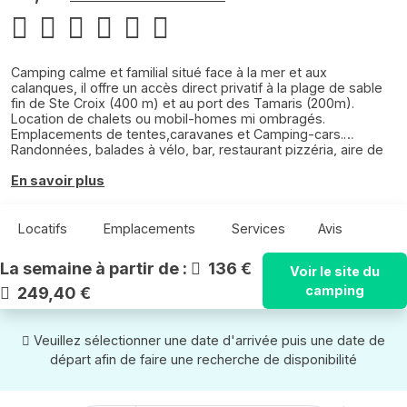
Camping calme et familial situé face à la mer et aux
calanques, il offre un accès direct privatif à la plage de sable
fin de Ste Croix (400 m) et au port des Tamaris (200m).
Location de chalets ou mobil-homes mi ombragés.
Emplacements de tentes,caravanes et Camping-cars.
Randonnées, balades à vélo, bar, restaurant pizzéria, aire de
jeux, boulodromes, aire de fitness, laverie, espace bébé,
sanitaire handicapé
En savoir plus
Epiceries à 300m du camping
En saison : activités / animations pour enfants et adultes,
dépôt de pains et viennoiseries
Locatifs
Emplacements
Services
Avis
La semaine à partir de :
136 €
Voir le site du
camping
249,40 €
Veuillez sélectionner une date d'arrivée puis une date de
départ afin de faire une recherche de disponibilité