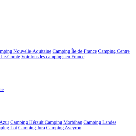
mping Nouvelle-Aquitaine
Camping Île-de-France
Camping Centre
che-Comté
Voir tous les campings en France
ne
'Azur
Camping Hérault
Camping Morbihan
Camping Landes
ping Lot
Camping Jura
Camping Aveyron