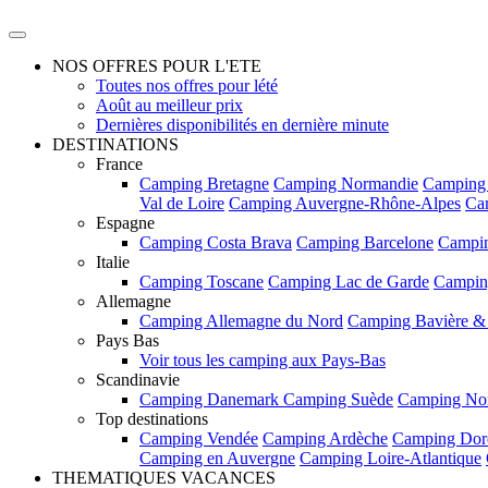
NOS OFFRES POUR L'ETE
Toutes nos offres pour lété
Août au meilleur prix
Dernières disponibilités en dernière minute
DESTINATIONS
France
Camping Bretagne
Camping Normandie
Camping
Val de Loire
Camping Auvergne-Rhône-Alpes
Ca
Espagne
Camping Costa Brava
Camping Barcelone
Campin
Italie
Camping Toscane
Camping Lac de Garde
Campin
Allemagne
Camping Allemagne du Nord
Camping Bavière &
Pays Bas
Voir tous les camping aux Pays-Bas
Scandinavie
Camping Danemark
Camping Suède
Camping No
Top destinations
Camping Vendée
Camping Ardèche
Camping Dor
Camping en Auvergne
Camping Loire-Atlantique
THEMATIQUES VACANCES