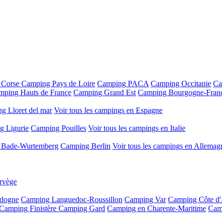
 Corse
Camping Pays de Loire
Camping PACA
Camping Occitanie
Ca
mping Hauts de France
Camping Grand Est
Camping Bourgogne-Fran
g Lloret del mar
Voir tous les campings en Espagne
g Ligurie
Camping Pouilles
Voir tous les campings en Italie
 Bade-Wurtemberg
Camping Berlin
Voir tous les campings en Allemag
rvège
dogne
Camping Languedoc-Roussillon
Camping Var
Camping Côte d
Camping Finistère
Camping Gard
Camping en Charente-Maritime
Cam