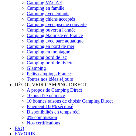
Camping VACAF
Camping en famille
Camping avec enfants
Camping chiens acceptés
Camping avec piscine couverte
Camping ouvert à l'année
Camping Naturiste en France
Camping avec parc aquatique
Camping en bord de mer
Camping en montagne
Camping bord de lac
Camping bord de rivière
Glamping
Petits campings France
Toutes nos idées séjours
DÉCOUVRIR CAMPING DIRECT
A propos de Camping Direct
10 ans d’expérience
10 bonnes raisons de choisir Camping Direct
Paiement 100% sécurisé
Disponibilités en temps réel
0% commission
Nos certifications
FAQ
FAVORIS