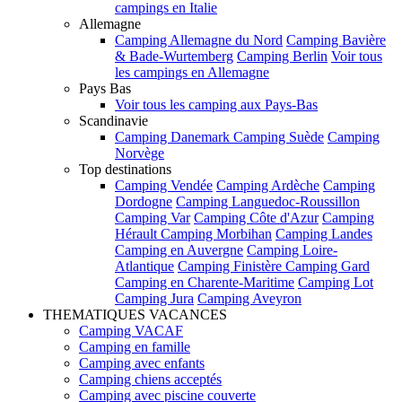
campings en Italie
Allemagne
Camping Allemagne du Nord
Camping Bavière
& Bade-Wurtemberg
Camping Berlin
Voir tous
les campings en Allemagne
Pays Bas
Voir tous les camping aux Pays-Bas
Scandinavie
Camping Danemark
Camping Suède
Camping
Norvège
Top destinations
Camping Vendée
Camping Ardèche
Camping
Dordogne
Camping Languedoc-Roussillon
Camping Var
Camping Côte d'Azur
Camping
Hérault
Camping Morbihan
Camping Landes
Camping en Auvergne
Camping Loire-
Atlantique
Camping Finistère
Camping Gard
Camping en Charente-Maritime
Camping Lot
Camping Jura
Camping Aveyron
THEMATIQUES VACANCES
Camping VACAF
Camping en famille
Camping avec enfants
Camping chiens acceptés
Camping avec piscine couverte