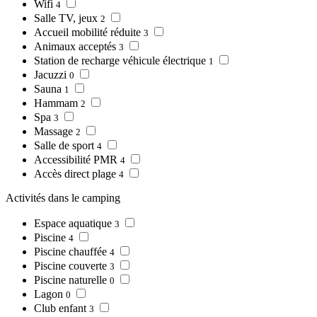
Wifi
4
Salle TV, jeux
2
Accueil mobilité réduite
3
Animaux acceptés
3
Station de recharge véhicule électrique
1
Jacuzzi
0
Sauna
1
Hammam
2
Spa
3
Massage
2
Salle de sport
4
Accessibilité PMR
4
Accès direct plage
4
Activités dans le camping
Espace aquatique
3
Piscine
4
Piscine chauffée
4
Piscine couverte
3
Piscine naturelle
0
Lagon
0
Club enfant
3