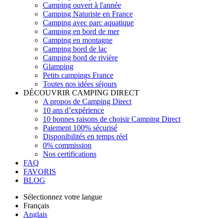
Camping ouvert à l'année
Camping Naturiste en France
Camping avec parc aquatique
Camping en bord de mer
Camping en montagne
Camping bord de lac
Camping bord de rivière
Glamping
Petits campings France
Toutes nos idées séjours
DÉCOUVRIR CAMPING DIRECT
A propos de Camping Direct
10 ans d’expérience
10 bonnes raisons de choisir Camping Direct
Paiement 100% sécurisé
Disponibilités en temps réel
0% commission
Nos certifications
FAQ
FAVORIS
BLOG
Sélectionnez votre langue
Français
Anglais