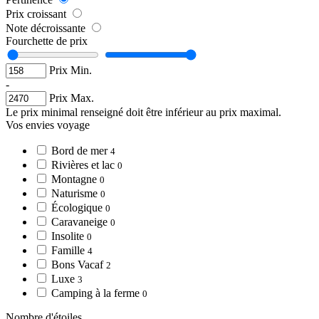
Prix croissant
Note décroissante
Fourchette de prix
Prix Min.
-
Prix Max.
Le prix minimal renseigné doit être inférieur au prix maximal.
Vos envies voyage
Bord de mer
4
Rivières et lac
0
Montagne
0
Naturisme
0
Écologique
0
Caravaneige
0
Insolite
0
Famille
4
Bons Vacaf
2
Luxe
3
Camping à la ferme
0
Nombre d'étoiles