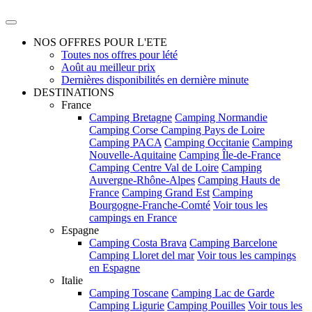
NOS OFFRES POUR L'ETE
Toutes nos offres pour lété
Août au meilleur prix
Dernières disponibilités en dernière minute
DESTINATIONS
France
Camping Bretagne
Camping Normandie
Camping Corse
Camping Pays de Loire
Camping PACA
Camping Occitanie
Camping
Nouvelle-Aquitaine
Camping Île-de-France
Camping Centre Val de Loire
Camping
Auvergne-Rhône-Alpes
Camping Hauts de
France
Camping Grand Est
Camping
Bourgogne-Franche-Comté
Voir tous les
campings en France
Espagne
Camping Costa Brava
Camping Barcelone
Camping Lloret del mar
Voir tous les campings
en Espagne
Italie
Camping Toscane
Camping Lac de Garde
Camping Ligurie
Camping Pouilles
Voir tous les