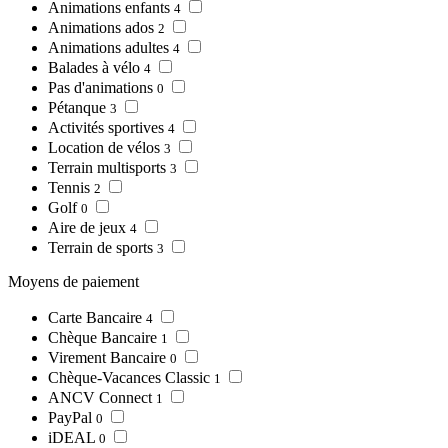
Animations enfants
4
Animations ados
2
Animations adultes
4
Balades à vélo
4
Pas d'animations
0
Pétanque
3
Activités sportives
4
Location de vélos
3
Terrain multisports
3
Tennis
2
Golf
0
Aire de jeux
4
Terrain de sports
3
Moyens de paiement
Carte Bancaire
4
Chèque Bancaire
1
Virement Bancaire
0
Chèque-Vacances Classic
1
ANCV Connect
1
PayPal
0
iDEAL
0