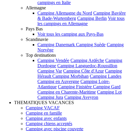
campings en Italie
Allemagne
Camping Allemagne du Nord
Camping Bavière
& Bade-Wurtemberg
Camping Berlin
Voir tous
les campings en Allemagne
Pays Bas
Voir tous les camping aux Pays-Bas
Scandinavie
Camping Danemark
Camping Suède
Camping
Norvège
Top destinations
Camping Vendée
Camping Ardèche
Camping
Dordogne
Camping Languedoc-Roussillon
Camping Var
Camping Côte d'Azur
Camping
Hérault
Camping Morbihan
Camping Landes
Camping en Auvergne
Camping Loire-
Atlantique
Camping Finistère
Camping Gard
Camping en Charente-Maritime
Camping Lot
Camping Jura
Camping Aveyron
THEMATIQUES VACANCES
Camping VACAF
Camping en famille
Camping avec enfants
Camping chiens acceptés
Camping avec piscine couverte