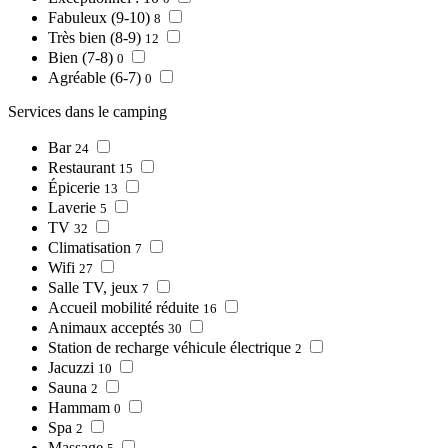
Fabuleux (9-10)
8
Très bien (8-9)
12
Bien (7-8)
0
Agréable (6-7)
0
Services dans le camping
Bar
24
Restaurant
15
Épicerie
13
Laverie
5
TV
32
Climatisation
7
Wifi
27
Salle TV, jeux
7
Accueil mobilité réduite
16
Animaux acceptés
30
Station de recharge véhicule électrique
2
Jacuzzi
10
Sauna
2
Hammam
0
Spa
2
Massage