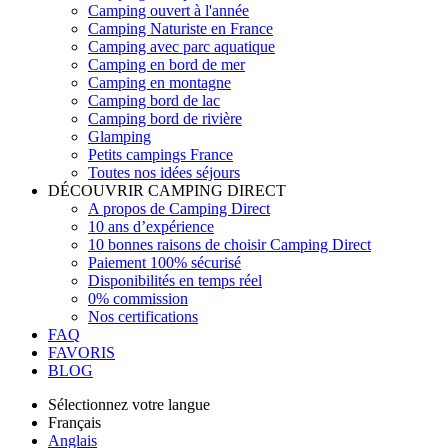
Camping ouvert à l'année
Camping Naturiste en France
Camping avec parc aquatique
Camping en bord de mer
Camping en montagne
Camping bord de lac
Camping bord de rivière
Glamping
Petits campings France
Toutes nos idées séjours
DÉCOUVRIR CAMPING DIRECT
A propos de Camping Direct
10 ans d’expérience
10 bonnes raisons de choisir Camping Direct
Paiement 100% sécurisé
Disponibilités en temps réel
0% commission
Nos certifications
FAQ
FAVORIS
BLOG
Sélectionnez votre langue
Français
Anglais