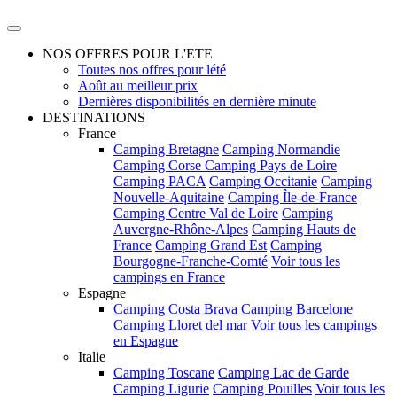
NOS OFFRES POUR L'ETE
Toutes nos offres pour lété
Août au meilleur prix
Dernières disponibilités en dernière minute
DESTINATIONS
France
Camping Bretagne
Camping Normandie
Camping Corse
Camping Pays de Loire
Camping PACA
Camping Occitanie
Camping
Nouvelle-Aquitaine
Camping Île-de-France
Camping Centre Val de Loire
Camping
Auvergne-Rhône-Alpes
Camping Hauts de
France
Camping Grand Est
Camping
Bourgogne-Franche-Comté
Voir tous les
campings en France
Espagne
Camping Costa Brava
Camping Barcelone
Camping Lloret del mar
Voir tous les campings
en Espagne
Italie
Camping Toscane
Camping Lac de Garde
Camping Ligurie
Camping Pouilles
Voir tous les