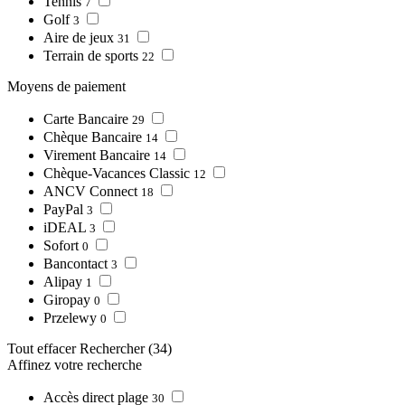
Tennis
7
Golf
3
Aire de jeux
31
Terrain de sports
22
Moyens de paiement
Carte Bancaire
29
Chèque Bancaire
14
Virement Bancaire
14
Chèque-Vacances Classic
12
ANCV Connect
18
PayPal
3
iDEAL
3
Sofort
0
Bancontact
3
Alipay
1
Giropay
0
Przelewy
0
Tout effacer
Rechercher
(34)
Affinez votre recherche
Accès direct plage
30