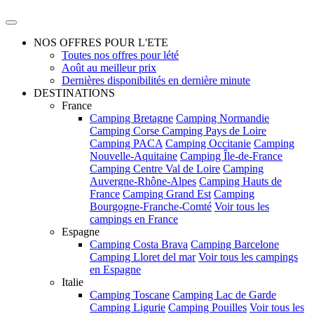
NOS OFFRES POUR L'ETE
Toutes nos offres pour lété
Août au meilleur prix
Dernières disponibilités en dernière minute
DESTINATIONS
France
Camping Bretagne
Camping Normandie
Camping Corse
Camping Pays de Loire
Camping PACA
Camping Occitanie
Camping
Nouvelle-Aquitaine
Camping Île-de-France
Camping Centre Val de Loire
Camping
Auvergne-Rhône-Alpes
Camping Hauts de
France
Camping Grand Est
Camping
Bourgogne-Franche-Comté
Voir tous les
campings en France
Espagne
Camping Costa Brava
Camping Barcelone
Camping Lloret del mar
Voir tous les campings
en Espagne
Italie
Camping Toscane
Camping Lac de Garde
Camping Ligurie
Camping Pouilles
Voir tous les