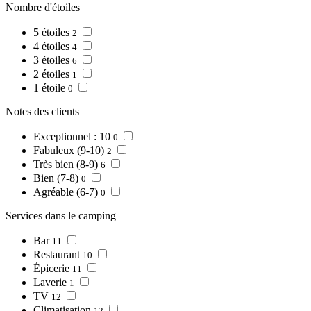
Nombre d'étoiles
5 étoiles
2
4 étoiles
4
3 étoiles
6
2 étoiles
1
1 étoile
0
Notes des clients
Exceptionnel : 10
0
Fabuleux (9-10)
2
Très bien (8-9)
6
Bien (7-8)
0
Agréable (6-7)
0
Services dans le camping
Bar
11
Restaurant
10
Épicerie
11
Laverie
1
TV
12
Climatisation
12