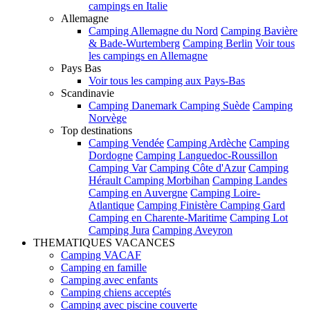
campings en Italie
Allemagne
Camping Allemagne du Nord
Camping Bavière
& Bade-Wurtemberg
Camping Berlin
Voir tous
les campings en Allemagne
Pays Bas
Voir tous les camping aux Pays-Bas
Scandinavie
Camping Danemark
Camping Suède
Camping
Norvège
Top destinations
Camping Vendée
Camping Ardèche
Camping
Dordogne
Camping Languedoc-Roussillon
Camping Var
Camping Côte d'Azur
Camping
Hérault
Camping Morbihan
Camping Landes
Camping en Auvergne
Camping Loire-
Atlantique
Camping Finistère
Camping Gard
Camping en Charente-Maritime
Camping Lot
Camping Jura
Camping Aveyron
THEMATIQUES VACANCES
Camping VACAF
Camping en famille
Camping avec enfants
Camping chiens acceptés
Camping avec piscine couverte