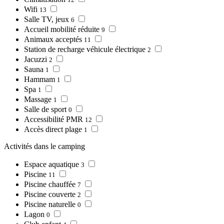
Wifi
13
Salle TV, jeux
6
Accueil mobilité réduite
9
Animaux acceptés
11
Station de recharge véhicule électrique
2
Jacuzzi
2
Sauna
1
Hammam
1
Spa
1
Massage
1
Salle de sport
0
Accessibilité PMR
12
Accès direct plage
1
Activités dans le camping
Espace aquatique
3
Piscine
11
Piscine chauffée
7
Piscine couverte
2
Piscine naturelle
0
Lagon
0