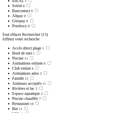
iDEAL
1
Sofort
0
Bancontact
0
Alipay
0
Giropay
0
Przelewy
0
Tout effacer
Rechercher
(13)
Affinez votre recherche
Accès direct plage
1
Bord de mer
1
Piscine
11
Animations enfants
6
Club enfant
4
Animations ados
3
Famille
11
Animaux acceptés
11
Rivières et lac
3
Espace aquatique
3
Piscine chauffée
7
Restaurant
10
Bar
11