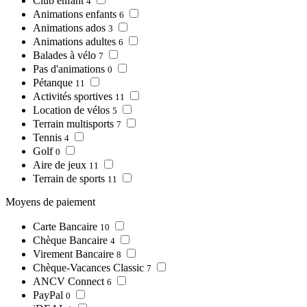
Club enfant
4
Animations enfants
6
Animations ados
3
Animations adultes
6
Balades à vélo
7
Pas d'animations
0
Pétanque
11
Activités sportives
11
Location de vélos
5
Terrain multisports
7
Tennis
4
Golf
0
Aire de jeux
11
Terrain de sports
11
Moyens de paiement
Carte Bancaire
10
Chèque Bancaire
4
Virement Bancaire
8
Chèque-Vacances Classic
7
ANCV Connect
6
PayPal
0