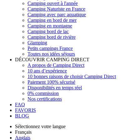
Camping ouvert à l'année
Camping Naturiste en France
Camping avec parc aquatique
Camping en bord de mer
Camping en montagne
Camping bord de lac
Camping bord de rivière
Glamping
Petits campings France
Toutes nos idées séjours
DÉCOUVRIR CAMPING DIRECT
A propos de Camping Direct
10 ans d’expérience
10 bonnes raisons de choisir Camping Direct
Paiement 100% sécurisé
Disponibilités en temps réel
0% commission
Nos certifications
FAQ
FAVORIS
BLOG
Sélectionnez votre langue
Français
Anglais