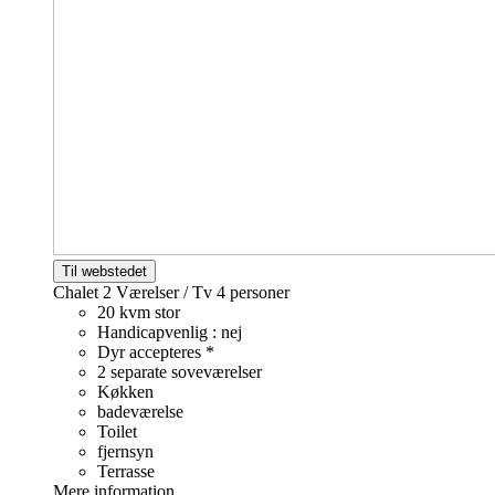
Til webstedet
Chalet 2 Værelser / Tv
4 personer
20 kvm stor
Handicapvenlig : nej
Dyr accepteres *
2 separate soveværelser
Køkken
badeværelse
Toilet
fjernsyn
Terrasse
Mere information