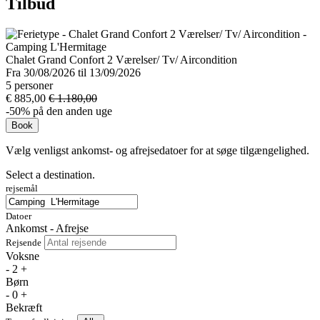
Tilbud
Chalet Grand Confort 2 Værelser/ Tv/ Aircondition
Fra 30/08/2026 til 13/09/2026
5 personer
€ 885,00
€ 1.180,00
-50% på den anden uge
Book
Vælg venligst ankomst- og afrejsedatoer for at søge tilgængelighed.
Select a destination.
rejsemål
Datoer
Ankomst - Afrejse
Rejsende
Voksne
-
2
+
Børn
-
0
+
Bekræft