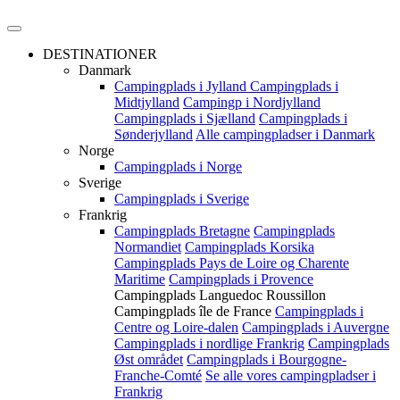
DESTINATIONER
Danmark
Campingplads i Jylland
Campingplads i
Midtjylland
Campingp i Nordjylland
Campingplads i Sjælland
Campingplads i
Sønderjylland
Alle campingpladser i Danmark
Norge
Campingplads i Norge
Sverige
Campingplads i Sverige
Frankrig
Campingplads Bretagne
Campingplads
Normandiet
Campingplads Korsika
Campingplads Pays de Loire og Charente
Maritime
Campingplads i Provence
Campingplads Languedoc Roussillon
Campingplads île de France
Campingplads i
Centre og Loire-dalen
Campingplads i Auvergne
Campingplads i nordlige Frankrig
Campingplads
Øst området
Campingplads i Bourgogne-
Franche-Comté
Se alle vores campingpladser i
Frankrig