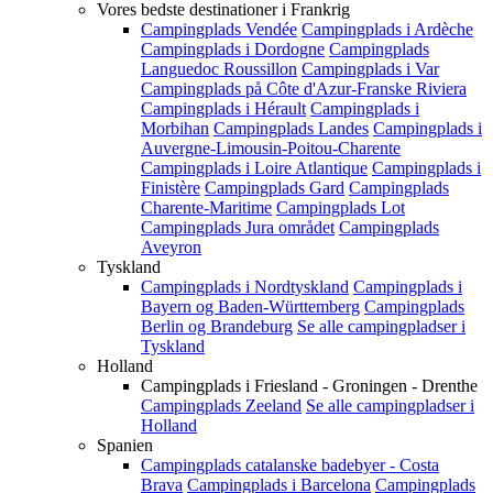
Vores bedste destinationer i Frankrig
Campingplads Vendée
Campingplads i Ardèche
Campingplads i Dordogne
Campingplads
Languedoc Roussillon
Campingplads i Var
Campingplads på Côte d'Azur-Franske Riviera
Campingplads i Hérault
Campingplads i
Morbihan
Campingplads Landes
Campingplads i
Auvergne-Limousin-Poitou-Charente
Campingplads i Loire Atlantique
Campingplads i
Finistère
Campingplads Gard
Campingplads
Charente-Maritime
Campingplads Lot
Campingplads Jura området
Campingplads
Aveyron
Tyskland
Campingplads i Nordtyskland
Campingplads i
Bayern og Baden-Württemberg
Campingplads
Berlin og Brandeburg
Se alle campingpladser i
Tyskland
Holland
Campingplads i Friesland - Groningen - Drenthe
Campingplads Zeeland
Se alle campingpladser i
Holland
Spanien
Campingplads catalanske badebyer - Costa
Brava
Campingplads i Barcelona
Campingplads