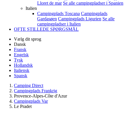
Lloret de mar
Se alle campingpladser i Spanien
Italien
Campingplads Toscana
Campingplads
Gardasøen
Campingplads Ligurien
Se alle
campingpladser i Italien
OFTE STILLEDE SPØRGSMÅL
Vælg dit sprog
Dansk
Fransk
Engelsk
Tysk
Hollandsk
Italiensk
Spansk
Camping Direct
Campingplads Frankrig
Provence-Alpes-Côte d'Azur
Campingplads Var
Le Pradet