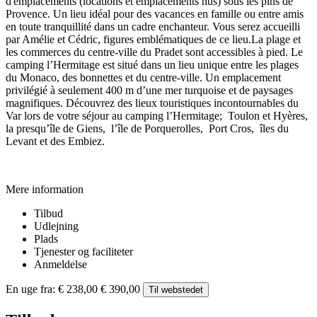
d'emplacements (locations et emplacements nus) sous les pins de
Provence. Un lieu idéal pour des vacances en famille ou entre amis
en toute tranquillité dans un cadre enchanteur. Vous serez accueilli
par Amélie et Cédric, figures emblématiques de ce lieu.La plage et
les commerces du centre-ville du Pradet sont accessibles à pied. Le
camping l’Hermitage est situé dans un lieu unique entre les plages
du Monaco, des bonnettes et du centre-ville. Un emplacement
privilégié à seulement 400 m d’une mer turquoise et de paysages
magnifiques. Découvrez des lieux touristiques incontournables du
Var lors de votre séjour au camping l’Hermitage; Toulon et Hyères,
la presqu’île de Giens, l’île de Porquerolles, Port Cros, îles du
Levant et des Embiez.
Mere information
Tilbud
Udlejning
Plads
Tjenester og faciliteter
Anmeldelse
En uge fra:
€ 238,00
€ 390,00
Til webstedet