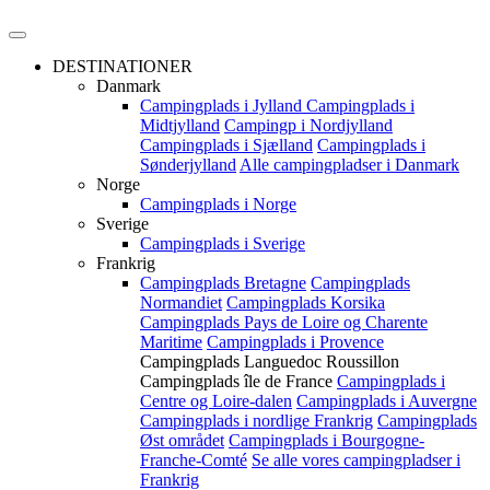
DESTINATIONER
Danmark
Campingplads i Jylland
Campingplads i
Midtjylland
Campingp i Nordjylland
Campingplads i Sjælland
Campingplads i
Sønderjylland
Alle campingpladser i Danmark
Norge
Campingplads i Norge
Sverige
Campingplads i Sverige
Frankrig
Campingplads Bretagne
Campingplads
Normandiet
Campingplads Korsika
Campingplads Pays de Loire og Charente
Maritime
Campingplads i Provence
Campingplads Languedoc Roussillon
Campingplads île de France
Campingplads i
Centre og Loire-dalen
Campingplads i Auvergne
Campingplads i nordlige Frankrig
Campingplads
Øst området
Campingplads i Bourgogne-
Franche-Comté
Se alle vores campingpladser i
Frankrig