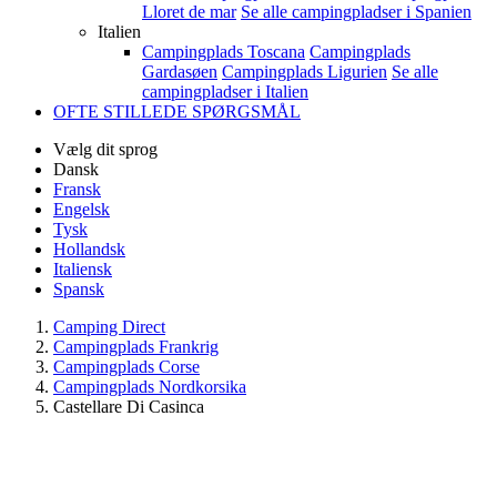
Lloret de mar
Se alle campingpladser i Spanien
Italien
Campingplads Toscana
Campingplads
Gardasøen
Campingplads Ligurien
Se alle
campingpladser i Italien
OFTE STILLEDE SPØRGSMÅL
Vælg dit sprog
Dansk
Fransk
Engelsk
Tysk
Hollandsk
Italiensk
Spansk
Camping Direct
Campingplads Frankrig
Campingplads Corse
Campingplads Nordkorsika
Castellare Di Casinca