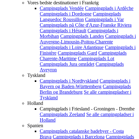
Vores bedste destinationer i Frankrig
Campingplads Vendée
Campingplads i Ardèche
Campingplads i Dordogne
Campingplads
Languedoc Roussillon
Campingplads i Var
Campingplads på Côte d'Azur-Franske Riviera
Campingplads i Hérault
Campingplads i
Morbihan
Campingplads Landes
Campingplads i
Auvergne-Limousin-Poitou-Charente
Campingplads i Loire Atlantique
Campingplads i
Finistère
Campingplads Gard
Campingplads
Charente-Maritime
Campingplads Lot
Campingplads Jura området
Campingplads
Aveyron
Tyskland
Campingplads i Nordtyskland
Campingplads i
Bayern og Baden-Württemberg
Campingplads
Berlin og Brandeburg
Se alle campingpladser i
Tyskland
Holland
Campingplads i Friesland - Groningen - Drenthe
Campingplads Zeeland
Se alle campingpladser i
Holland
Spanien
Campingplads catalanske badebyer - Costa
Brava
Campingplads i Barcelona
Campingplads