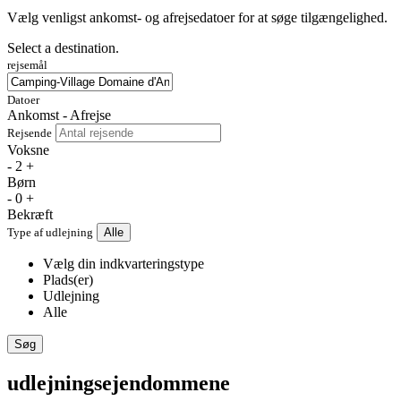
Vælg venligst ankomst- og afrejsedatoer for at søge tilgængelighed.
Select a destination.
rejsemål
Datoer
Ankomst - Afrejse
Rejsende
Voksne
-
2
+
Børn
-
0
+
Bekræft
Type af udlejning
Alle
Vælg din indkvarteringstype
Plads(er)
Udlejning
Alle
Søg
udlejningsejendommene