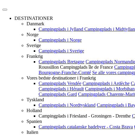
DESTINATIONER
Danmark
Campingplads i Jylland
Campingplads i Midtjylla
Norge
Campingplads i Norge
Sverige
Campingplads i Sverige
Frankrig
Campingplads Bretagne
Campingplads Normandie
Roussillon
Campingplads île de France
Campingpla
Bourgogne-Franche-Comté
Se alle vores campingp
Vores bedste destinationer i Frankrig
Campingplads Vendée
Campingplads i Ardèche
C
Campingplads i Hérault
Campingplads i Morbihan
Campingplads Gard
Campingplads Charente-Mari
Tyskland
Campingplads i Nordtyskland
Campingplads i Ba
Holland
Campingplads i Friesland - Groningen - Drenthe
C
Spanien
Campingplads catalanske badebyer - Costa Brava
Italien