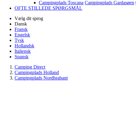
Campingplads Toscana
Campingplads Gardasøen
OFTE STILLEDE SPØRGSMÅL
Vælg dit sprog
Dansk
Fransk
Engelsk
Tysk
Hollandsk
Italiensk
Spansk
Camping Direct
Campingplads Holland
Campingplads Nordbrabant