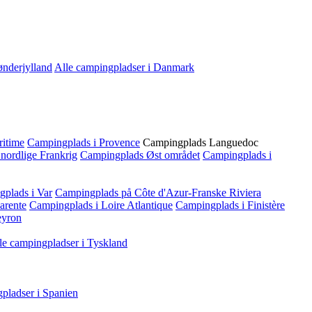
nderjylland
Alle campingpladser i Danmark
ritime
Campingplads i Provence
Campingplads Languedoc
nordlige Frankrig
Campingplads Øst området
Campingplads i
plads i Var
Campingplads på Côte d'Azur-Franske Riviera
arente
Campingplads i Loire Atlantique
Campingplads i Finistère
eyron
lle campingpladser i Tyskland
gpladser i Spanien