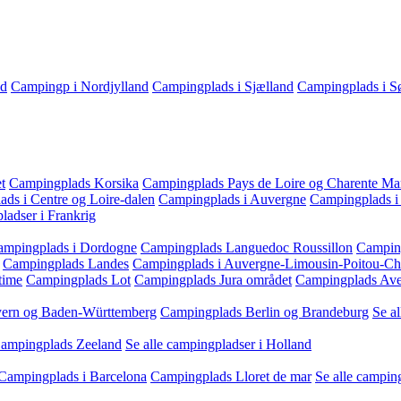
nd
Campingp i Nordjylland
Campingplads i Sjælland
Campingplads i Sø
t
Campingplads Korsika
Campingplads Pays de Loire og Charente Ma
ds i Centre og Loire-dalen
Campingplads i Auvergne
Campingplads i 
ladser i Frankrig
ampingplads i Dordogne
Campingplads Languedoc Roussillon
Camping
Campingplads Landes
Campingplads i Auvergne-Limousin-Poitou-Ch
time
Campingplads Lot
Campingplads Jura området
Campingplads Av
yern og Baden-Württemberg
Campingplads Berlin og Brandeburg
Se a
ampingplads Zeeland
Se alle campingpladser i Holland
Campingplads i Barcelona
Campingplads Lloret de mar
Se alle campin