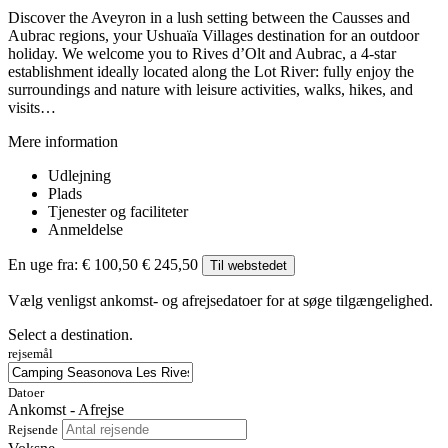
Discover the Aveyron in a lush setting between the Causses and
Aubrac regions, your Ushuaïa Villages destination for an outdoor
holiday. We welcome you to Rives d’Olt and Aubrac, a 4-star
establishment ideally located along the Lot River: fully enjoy the
surroundings and nature with leisure activities, walks, hikes, and
visits…
Mere information
Udlejning
Plads
Tjenester og faciliteter
Anmeldelse
En uge fra:
€ 100,50
€ 245,50
Til webstedet
Vælg venligst ankomst- og afrejsedatoer for at søge tilgængelighed.
Select a destination.
rejsemål
Datoer
Ankomst - Afrejse
Rejsende