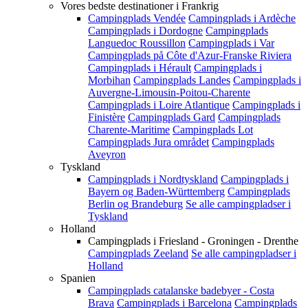
Vores bedste destinationer i Frankrig
Campingplads Vendée
Campingplads i Ardèche
Campingplads i Dordogne
Campingplads
Languedoc Roussillon
Campingplads i Var
Campingplads på Côte d'Azur-Franske Riviera
Campingplads i Hérault
Campingplads i
Morbihan
Campingplads Landes
Campingplads i
Auvergne-Limousin-Poitou-Charente
Campingplads i Loire Atlantique
Campingplads i
Finistère
Campingplads Gard
Campingplads
Charente-Maritime
Campingplads Lot
Campingplads Jura området
Campingplads
Aveyron
Tyskland
Campingplads i Nordtyskland
Campingplads i
Bayern og Baden-Württemberg
Campingplads
Berlin og Brandeburg
Se alle campingpladser i
Tyskland
Holland
Campingplads i Friesland - Groningen - Drenthe
Campingplads Zeeland
Se alle campingpladser i
Holland
Spanien
Campingplads catalanske badebyer - Costa
Brava
Campingplads i Barcelona
Campingplads