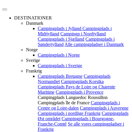
DESTINATIONER
Danmark
Campingplads i Jylland
Campingplads i
Midtjylland
Campingp i Nordjylland
Campingplads i Sjælland
Campingplads i
Sønderjylland
Alle campingpladser i Danmark
Norge
Campingplads i Norge
Sverige
Campingplads i Sverige
Frankrig
Campingplads Bretagne
Campingplads
Normandiet
Campingplads Korsika
Campingplads Pays de Loire og Charente
Maritime
Campingplads i Provence
Campingplads Languedoc Roussillon
Campingplads île de France
Campingplads i
Centre og Loire-dalen
Campingplads i Auvergne
Campingplads i nordlige Frankrig
Campingplads
Øst området
Campingplads i Bourgogne-
Franche-Comté
Se alle vores campingpladser i
Frankrig