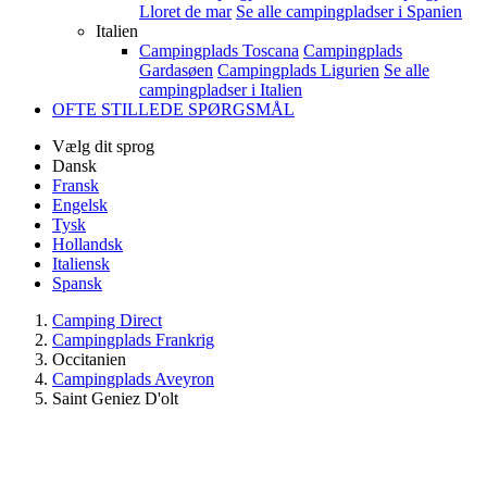
Lloret de mar
Se alle campingpladser i Spanien
Italien
Campingplads Toscana
Campingplads
Gardasøen
Campingplads Ligurien
Se alle
campingpladser i Italien
OFTE STILLEDE SPØRGSMÅL
Vælg dit sprog
Dansk
Fransk
Engelsk
Tysk
Hollandsk
Italiensk
Spansk
Camping Direct
Campingplads Frankrig
Occitanien
Campingplads Aveyron
Saint Geniez D'olt