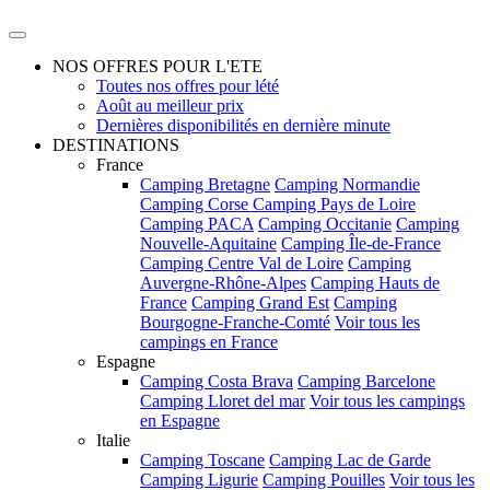
NOS OFFRES POUR L'ETE
Toutes nos offres pour lété
Août au meilleur prix
Dernières disponibilités en dernière minute
DESTINATIONS
France
Camping Bretagne
Camping Normandie
Camping Corse
Camping Pays de Loire
Camping PACA
Camping Occitanie
Camping
Nouvelle-Aquitaine
Camping Île-de-France
Camping Centre Val de Loire
Camping
Auvergne-Rhône-Alpes
Camping Hauts de
France
Camping Grand Est
Camping
Bourgogne-Franche-Comté
Voir tous les
campings en France
Espagne
Camping Costa Brava
Camping Barcelone
Camping Lloret del mar
Voir tous les campings
en Espagne
Italie
Camping Toscane
Camping Lac de Garde
Camping Ligurie
Camping Pouilles
Voir tous les