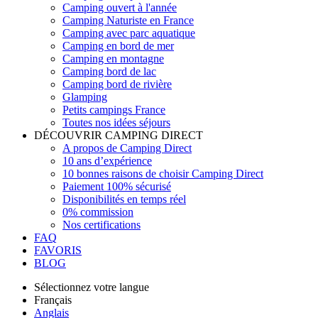
Camping ouvert à l'année
Camping Naturiste en France
Camping avec parc aquatique
Camping en bord de mer
Camping en montagne
Camping bord de lac
Camping bord de rivière
Glamping
Petits campings France
Toutes nos idées séjours
DÉCOUVRIR CAMPING DIRECT
A propos de Camping Direct
10 ans d’expérience
10 bonnes raisons de choisir Camping Direct
Paiement 100% sécurisé
Disponibilités en temps réel
0% commission
Nos certifications
FAQ
FAVORIS
BLOG
Sélectionnez votre langue
Français
Anglais