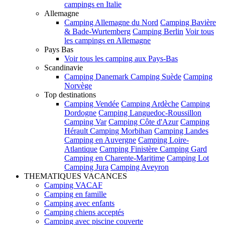
campings en Italie
Allemagne
Camping Allemagne du Nord
Camping Bavière
& Bade-Wurtemberg
Camping Berlin
Voir tous
les campings en Allemagne
Pays Bas
Voir tous les camping aux Pays-Bas
Scandinavie
Camping Danemark
Camping Suède
Camping
Norvège
Top destinations
Camping Vendée
Camping Ardèche
Camping
Dordogne
Camping Languedoc-Roussillon
Camping Var
Camping Côte d'Azur
Camping
Hérault
Camping Morbihan
Camping Landes
Camping en Auvergne
Camping Loire-
Atlantique
Camping Finistère
Camping Gard
Camping en Charente-Maritime
Camping Lot
Camping Jura
Camping Aveyron
THEMATIQUES VACANCES
Camping VACAF
Camping en famille
Camping avec enfants
Camping chiens acceptés
Camping avec piscine couverte