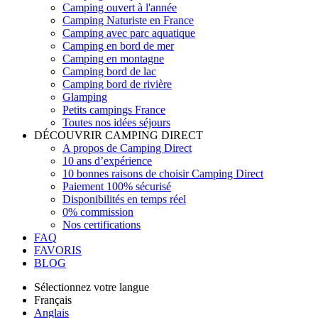
Camping ouvert à l'année
Camping Naturiste en France
Camping avec parc aquatique
Camping en bord de mer
Camping en montagne
Camping bord de lac
Camping bord de rivière
Glamping
Petits campings France
Toutes nos idées séjours
DÉCOUVRIR CAMPING DIRECT
A propos de Camping Direct
10 ans d’expérience
10 bonnes raisons de choisir Camping Direct
Paiement 100% sécurisé
Disponibilités en temps réel
0% commission
Nos certifications
FAQ
FAVORIS
BLOG
Sélectionnez votre langue
Français
Anglais