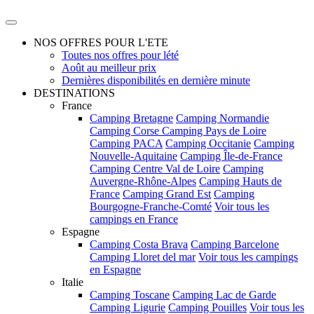
NOS OFFRES POUR L'ETE
Toutes nos offres pour lété
Août au meilleur prix
Dernières disponibilités en dernière minute
DESTINATIONS
France
Camping Bretagne
Camping Normandie
Camping Corse
Camping Pays de Loire
Camping PACA
Camping Occitanie
Camping
Nouvelle-Aquitaine
Camping Île-de-France
Camping Centre Val de Loire
Camping
Auvergne-Rhône-Alpes
Camping Hauts de
France
Camping Grand Est
Camping
Bourgogne-Franche-Comté
Voir tous les
campings en France
Espagne
Camping Costa Brava
Camping Barcelone
Camping Lloret del mar
Voir tous les campings
en Espagne
Italie
Camping Toscane
Camping Lac de Garde
Camping Ligurie
Camping Pouilles
Voir tous les