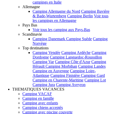
campings en Italie
Allemagne
Camping Allemagne du Nord
Camping Bavière
& Bade-Wurtemberg
Camping Berlin
Voir tous
les campings en Allemagne
Pays Bas
Voir tous les camping aux Pays-Bas
Scandinavie
Camping Danemark
Camping Suède
Camping
Norvège
Top destinations
Camping Vendée
Camping Ardèche
Camping
Dordogne
Camping Languedoc-Roussillon
Camping Var
Camping Côte d'Azur
Camping
Hérault
Camping Morbihan
Camping Landes
Camping en Auvergne
Camping Loire-
Atlantique
Camping Finistère
Camping Gard
Camping en Charente-Maritime
Camping Lot
Camping Jura
Camping Aveyron
THEMATIQUES VACANCES
Camping VACAF
Camping en famille
Camping avec enfants
Camping chiens acceptés
Camping avec piscine couverte