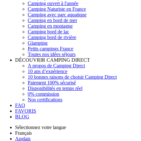
Camping ouvert à l'année
Camping Naturiste en France
Camping avec parc aquatique
Camping en bord de mer
Camping en montagne
Camping bord de lac
Camping bord de rivière
Glamping
Petits campings France
Toutes nos idées séjours
DÉCOUVRIR CAMPING DIRECT
A propos de Camping Direct
10 ans d’expérience
10 bonnes raisons de choisir Camping Direct
Paiement 100% sécurisé
Disponibilités en temps réel
0% commission
Nos certifications
FAQ
FAVORIS
BLOG
Sélectionnez votre langue
Français
Anglais