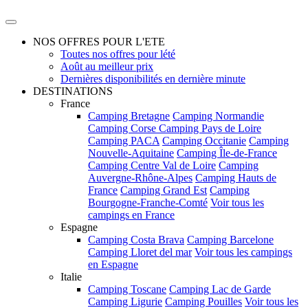
NOS OFFRES POUR L'ETE
Toutes nos offres pour lété
Août au meilleur prix
Dernières disponibilités en dernière minute
DESTINATIONS
France
Camping Bretagne
Camping Normandie
Camping Corse
Camping Pays de Loire
Camping PACA
Camping Occitanie
Camping
Nouvelle-Aquitaine
Camping Île-de-France
Camping Centre Val de Loire
Camping
Auvergne-Rhône-Alpes
Camping Hauts de
France
Camping Grand Est
Camping
Bourgogne-Franche-Comté
Voir tous les
campings en France
Espagne
Camping Costa Brava
Camping Barcelone
Camping Lloret del mar
Voir tous les campings
en Espagne
Italie
Camping Toscane
Camping Lac de Garde
Camping Ligurie
Camping Pouilles
Voir tous les