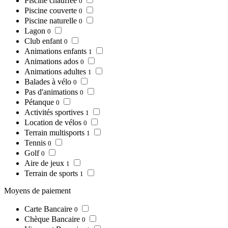
Piscine chauffée
0
Piscine couverte
0
Piscine naturelle
0
Lagon
0
Club enfant
0
Animations enfants
1
Animations ados
0
Animations adultes
1
Balades à vélo
0
Pas d'animations
0
Pétanque
0
Activités sportives
1
Location de vélos
0
Terrain multisports
1
Tennis
0
Golf
0
Aire de jeux
1
Terrain de sports
1
Moyens de paiement
Carte Bancaire
0
Chèque Bancaire
0