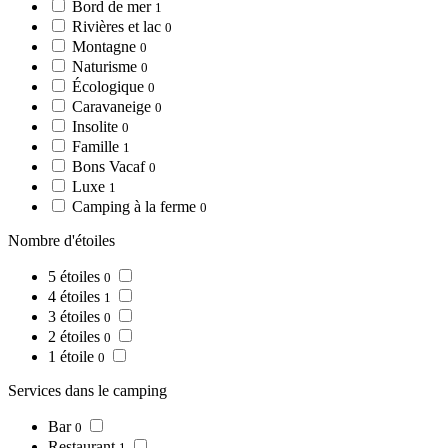
Bord de mer
1
Rivières et lac
0
Montagne
0
Naturisme
0
Écologique
0
Caravaneige
0
Insolite
0
Famille
1
Bons Vacaf
0
Luxe
1
Camping à la ferme
0
Nombre d'étoiles
5 étoiles
0
4 étoiles
1
3 étoiles
0
2 étoiles
0
1 étoile
0
Services dans le camping
Bar
0
Restaurant
1