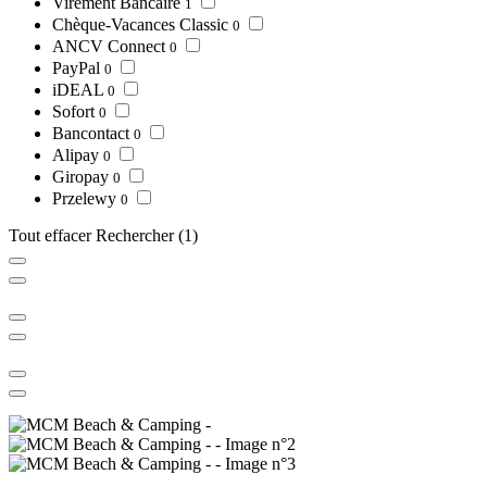
Virement Bancaire
1
Chèque-Vacances Classic
0
ANCV Connect
0
PayPal
0
iDEAL
0
Sofort
0
Bancontact
0
Alipay
0
Giropay
0
Przelewy
0
Tout effacer
Rechercher
(1)