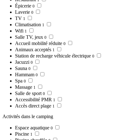
Épicerie
0
Laverie
0
TV
1
Climatisation
1
Wifi
1
Salle TV, jeux
0
Accueil mobilité réduite
0
Animaux acceptés
1
Station de recharge véhicule électrique
0
Jacuzzi
0
Sauna
0
Hammam
0
Spa
0
Massage
1
Salle de sport
0
Accessibilité PMR
1
Accès direct plage
1
Activités dans le camping
Espace aquatique
0
Piscine
1