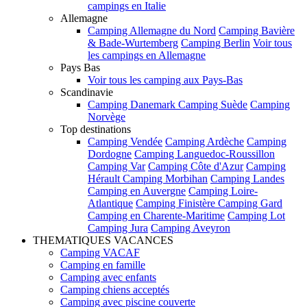
campings en Italie
Allemagne
Camping Allemagne du Nord
Camping Bavière
& Bade-Wurtemberg
Camping Berlin
Voir tous
les campings en Allemagne
Pays Bas
Voir tous les camping aux Pays-Bas
Scandinavie
Camping Danemark
Camping Suède
Camping
Norvège
Top destinations
Camping Vendée
Camping Ardèche
Camping
Dordogne
Camping Languedoc-Roussillon
Camping Var
Camping Côte d'Azur
Camping
Hérault
Camping Morbihan
Camping Landes
Camping en Auvergne
Camping Loire-
Atlantique
Camping Finistère
Camping Gard
Camping en Charente-Maritime
Camping Lot
Camping Jura
Camping Aveyron
THEMATIQUES VACANCES
Camping VACAF
Camping en famille
Camping avec enfants
Camping chiens acceptés
Camping avec piscine couverte