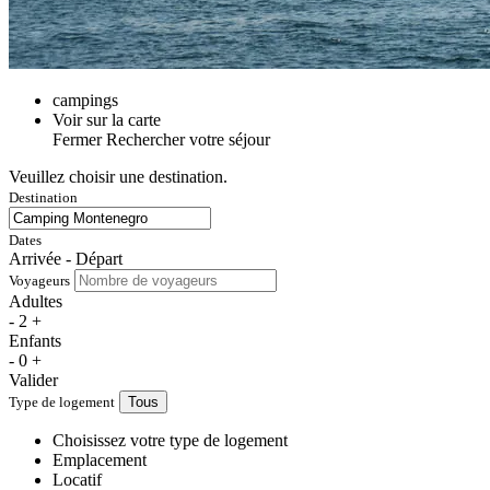
campings
Voir sur la carte
Fermer
Rechercher votre séjour
Veuillez choisir une destination.
Destination
Dates
Arrivée - Départ
Voyageurs
Adultes
-
2
+
Enfants
-
0
+
Valider
Type de logement
Tous
Choisissez votre type de logement
Emplacement
Locatif