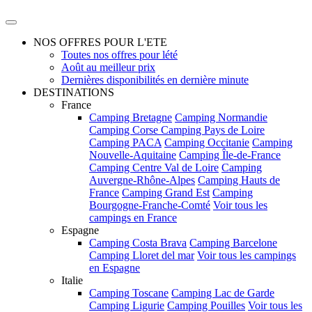
NOS OFFRES POUR L'ETE
Toutes nos offres pour lété
Août au meilleur prix
Dernières disponibilités en dernière minute
DESTINATIONS
France
Camping Bretagne
Camping Normandie
Camping Corse
Camping Pays de Loire
Camping PACA
Camping Occitanie
Camping
Nouvelle-Aquitaine
Camping Île-de-France
Camping Centre Val de Loire
Camping
Auvergne-Rhône-Alpes
Camping Hauts de
France
Camping Grand Est
Camping
Bourgogne-Franche-Comté
Voir tous les
campings en France
Espagne
Camping Costa Brava
Camping Barcelone
Camping Lloret del mar
Voir tous les campings
en Espagne
Italie
Camping Toscane
Camping Lac de Garde
Camping Ligurie
Camping Pouilles
Voir tous les