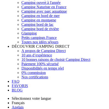
Camping ouvert à l'année
Camping Naturiste en France
Camping avec parc aquatique
Camping en bord de mer
Camping en montagne
Camping bord de lac
Camping bord de rivière
Glamping
Petits campings France
Toutes nos idées séjours
DÉCOUVRIR CAMPING DIRECT
A propos de Camping Direct
10 ans d’expérience
10 bonnes raisons de choisir Camping Direct
Paiement 100% sécurisé
Disponibilités en temps réel
0% commission
Nos certifications
FAQ
FAVORIS
BLOG
Sélectionnez votre langue
Français
Anglais