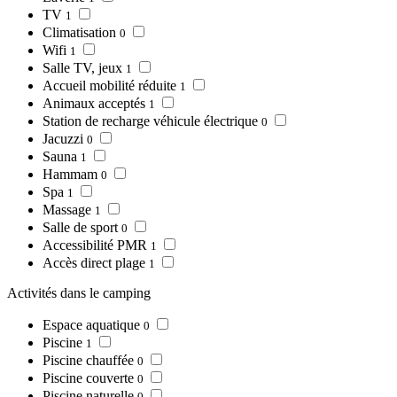
TV
1
Climatisation
0
Wifi
1
Salle TV, jeux
1
Accueil mobilité réduite
1
Animaux acceptés
1
Station de recharge véhicule électrique
0
Jacuzzi
0
Sauna
1
Hammam
0
Spa
1
Massage
1
Salle de sport
0
Accessibilité PMR
1
Accès direct plage
1
Activités dans le camping
Espace aquatique
0
Piscine
1
Piscine chauffée
0
Piscine couverte
0
Piscine naturelle
0