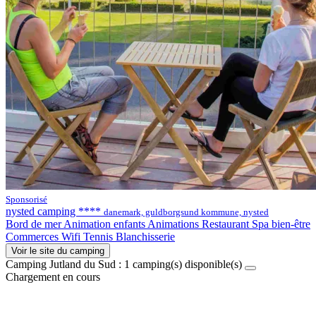
Sponsorisé
nysted camping ****
danemark, guldborgsund kommune, nysted
Bord de mer
Animation enfants
Animations
Restaurant
Spa bien-être
Commerces
Wifi
Tennis
Blanchisserie
Voir le site du camping
Camping Jutland du Sud :
1
camping(s) disponible(s)
Chargement en cours