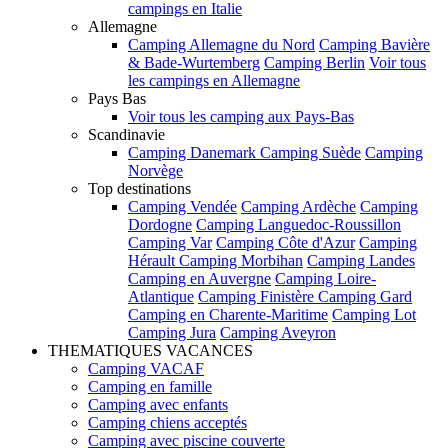
campings en Italie
Allemagne
Camping Allemagne du Nord
Camping Bavière
& Bade-Wurtemberg
Camping Berlin
Voir tous
les campings en Allemagne
Pays Bas
Voir tous les camping aux Pays-Bas
Scandinavie
Camping Danemark
Camping Suède
Camping
Norvège
Top destinations
Camping Vendée
Camping Ardèche
Camping
Dordogne
Camping Languedoc-Roussillon
Camping Var
Camping Côte d'Azur
Camping
Hérault
Camping Morbihan
Camping Landes
Camping en Auvergne
Camping Loire-
Atlantique
Camping Finistère
Camping Gard
Camping en Charente-Maritime
Camping Lot
Camping Jura
Camping Aveyron
THEMATIQUES VACANCES
Camping VACAF
Camping en famille
Camping avec enfants
Camping chiens acceptés
Camping avec piscine couverte