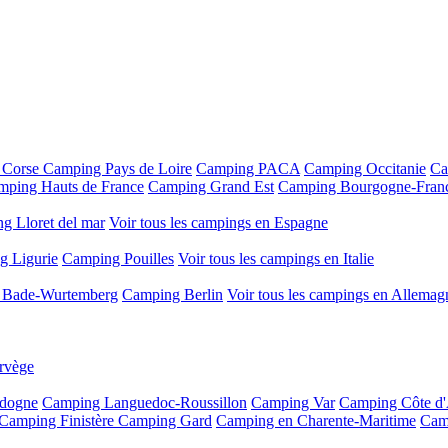
 Corse
Camping Pays de Loire
Camping PACA
Camping Occitanie
Ca
mping Hauts de France
Camping Grand Est
Camping Bourgogne-Fran
g Lloret del mar
Voir tous les campings en Espagne
g Ligurie
Camping Pouilles
Voir tous les campings en Italie
 Bade-Wurtemberg
Camping Berlin
Voir tous les campings en Allemag
rvège
dogne
Camping Languedoc-Roussillon
Camping Var
Camping Côte d
Camping Finistère
Camping Gard
Camping en Charente-Maritime
Cam