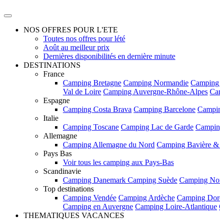
NOS OFFRES POUR L'ETE
Toutes nos offres pour lété
Août au meilleur prix
Dernières disponibilités en dernière minute
DESTINATIONS
France
Camping Bretagne
Camping Normandie
Camping
Val de Loire
Camping Auvergne-Rhône-Alpes
Ca
Espagne
Camping Costa Brava
Camping Barcelone
Campin
Italie
Camping Toscane
Camping Lac de Garde
Campin
Allemagne
Camping Allemagne du Nord
Camping Bavière &
Pays Bas
Voir tous les camping aux Pays-Bas
Scandinavie
Camping Danemark
Camping Suède
Camping No
Top destinations
Camping Vendée
Camping Ardèche
Camping Dor
Camping en Auvergne
Camping Loire-Atlantique
THEMATIQUES VACANCES