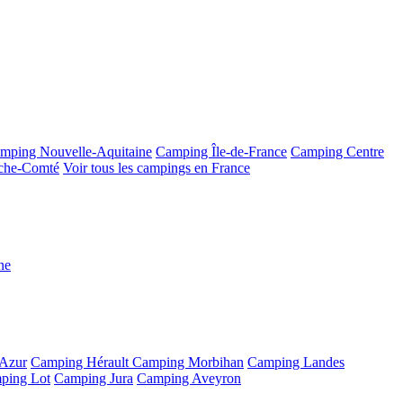
mping Nouvelle-Aquitaine
Camping Île-de-France
Camping Centre
che-Comté
Voir tous les campings en France
ne
'Azur
Camping Hérault
Camping Morbihan
Camping Landes
ping Lot
Camping Jura
Camping Aveyron