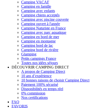
Camping VACAF
Camping en famille
Camping avec enfants
Camping chiens acceptés
Camping avec piscine couverte
Camping ouvert à l'année
Camping Naturiste en France
Camping avec parc aquatique
Camping en bord de mer
Camping en montagne
Camping bord de lac
Camping bord de rivière
Glamping
Petits campings France
Toutes nos idées séjours
DÉCOUVRIR CAMPING DIRECT
A propos de Camping Direct
10 ans d’expérience
10 bonnes raisons de choisir Camping Direct
Paiement 100% sécurisé
Disponibilités en temps réel
0% commission
Nos certifications
FAQ
FAVORIS