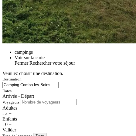
campings
Voir sur la carte
Fermer
Rechercher votre séjour
Veuillez choisir une destination.
Destination
Dates
Arrivée - Départ
Voyageurs
Adultes
-
2
+
Enfants
-
0
+
Valider
Type de logement
Tous