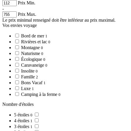
Prix Min.
-
Prix Max.
Le prix minimal renseigné doit être inférieur au prix maximal.
Vos envies voyage
Bord de mer
1
Rivières et lac
0
Montagne
0
Naturisme
0
Écologique
0
Caravaneige
0
Insolite
0
Famille
2
Bons Vacaf
1
Luxe
1
Camping à la ferme
0
Nombre d'étoiles
5 étoiles
0
4 étoiles
1
3 étoiles
1