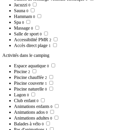
Jacuzzi
0
Sauna
0
Hammam
0
Spa
0
Massage
0
Salle de sport
0
Accessibilité PMR
2
Accès direct plage
1
Activités dans le camping
Espace aquatique
0
Piscine
2
Piscine chauffée
2
Piscine couverte
1
Piscine naturelle
0
Lagon
0
Club enfant
0
Animations enfants
0
Animations ados
0
Animations adultes
0
Balades à vélo
0
Pas d'animations
1