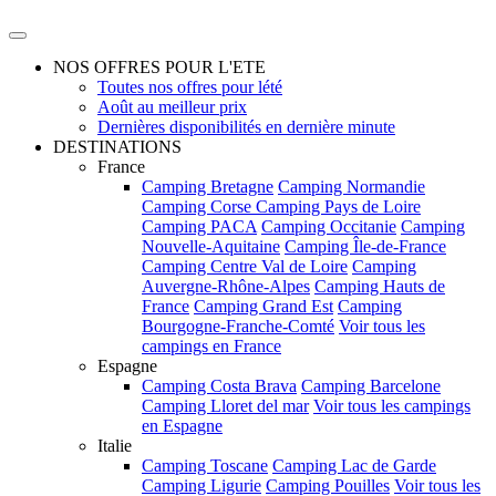
NOS OFFRES POUR L'ETE
Toutes nos offres pour lété
Août au meilleur prix
Dernières disponibilités en dernière minute
DESTINATIONS
France
Camping Bretagne
Camping Normandie
Camping Corse
Camping Pays de Loire
Camping PACA
Camping Occitanie
Camping
Nouvelle-Aquitaine
Camping Île-de-France
Camping Centre Val de Loire
Camping
Auvergne-Rhône-Alpes
Camping Hauts de
France
Camping Grand Est
Camping
Bourgogne-Franche-Comté
Voir tous les
campings en France
Espagne
Camping Costa Brava
Camping Barcelone
Camping Lloret del mar
Voir tous les campings
en Espagne
Italie
Camping Toscane
Camping Lac de Garde
Camping Ligurie
Camping Pouilles
Voir tous les