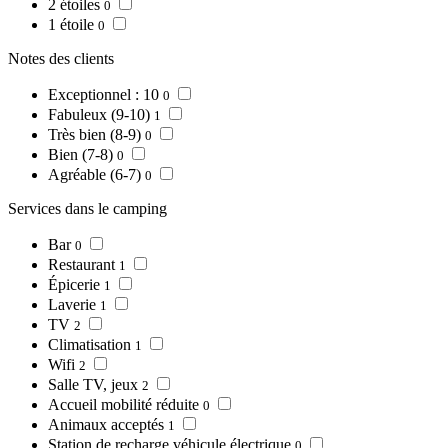
2 étoiles
0
1 étoile
0
Notes des clients
Exceptionnel : 10
0
Fabuleux (9-10)
1
Très bien (8-9)
0
Bien (7-8)
0
Agréable (6-7)
0
Services dans le camping
Bar
0
Restaurant
1
Épicerie
1
Laverie
1
TV
2
Climatisation
1
Wifi
2
Salle TV, jeux
2
Accueil mobilité réduite
0
Animaux acceptés
1
Station de recharge véhicule électrique
0