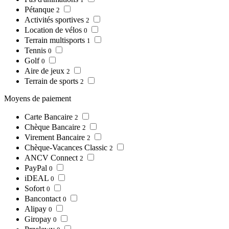
Pétanque
2
Activités sportives
2
Location de vélos
0
Terrain multisports
1
Tennis
0
Golf
0
Aire de jeux
2
Terrain de sports
2
Moyens de paiement
Carte Bancaire
2
Chèque Bancaire
2
Virement Bancaire
2
Chèque-Vacances Classic
2
ANCV Connect
2
PayPal
0
iDEAL
0
Sofort
0
Bancontact
0
Alipay
0
Giropay
0