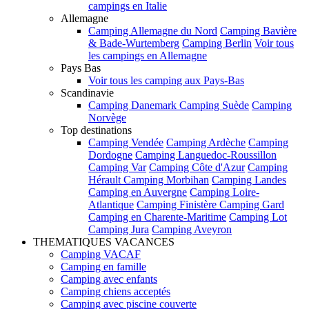
campings en Italie
Allemagne
Camping Allemagne du Nord
Camping Bavière
& Bade-Wurtemberg
Camping Berlin
Voir tous
les campings en Allemagne
Pays Bas
Voir tous les camping aux Pays-Bas
Scandinavie
Camping Danemark
Camping Suède
Camping
Norvège
Top destinations
Camping Vendée
Camping Ardèche
Camping
Dordogne
Camping Languedoc-Roussillon
Camping Var
Camping Côte d'Azur
Camping
Hérault
Camping Morbihan
Camping Landes
Camping en Auvergne
Camping Loire-
Atlantique
Camping Finistère
Camping Gard
Camping en Charente-Maritime
Camping Lot
Camping Jura
Camping Aveyron
THEMATIQUES VACANCES
Camping VACAF
Camping en famille
Camping avec enfants
Camping chiens acceptés
Camping avec piscine couverte