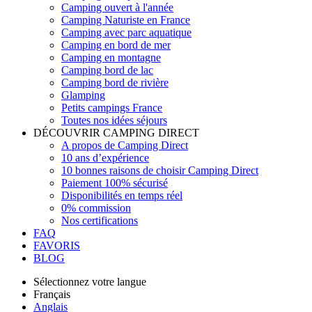
Camping ouvert à l'année
Camping Naturiste en France
Camping avec parc aquatique
Camping en bord de mer
Camping en montagne
Camping bord de lac
Camping bord de rivière
Glamping
Petits campings France
Toutes nos idées séjours
DÉCOUVRIR CAMPING DIRECT
A propos de Camping Direct
10 ans d’expérience
10 bonnes raisons de choisir Camping Direct
Paiement 100% sécurisé
Disponibilités en temps réel
0% commission
Nos certifications
FAQ
FAVORIS
BLOG
Sélectionnez votre langue
Français
Anglais