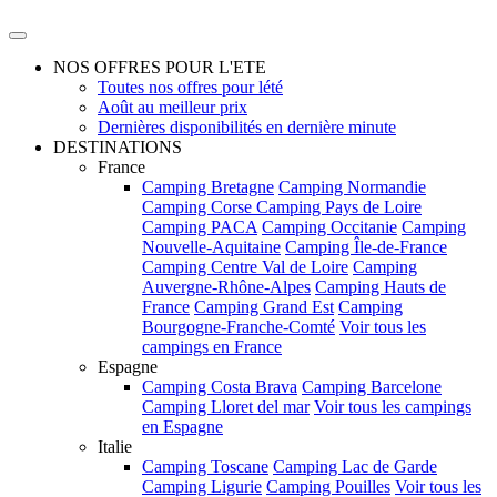
NOS OFFRES POUR L'ETE
Toutes nos offres pour lété
Août au meilleur prix
Dernières disponibilités en dernière minute
DESTINATIONS
France
Camping Bretagne
Camping Normandie
Camping Corse
Camping Pays de Loire
Camping PACA
Camping Occitanie
Camping
Nouvelle-Aquitaine
Camping Île-de-France
Camping Centre Val de Loire
Camping
Auvergne-Rhône-Alpes
Camping Hauts de
France
Camping Grand Est
Camping
Bourgogne-Franche-Comté
Voir tous les
campings en France
Espagne
Camping Costa Brava
Camping Barcelone
Camping Lloret del mar
Voir tous les campings
en Espagne
Italie
Camping Toscane
Camping Lac de Garde
Camping Ligurie
Camping Pouilles
Voir tous les