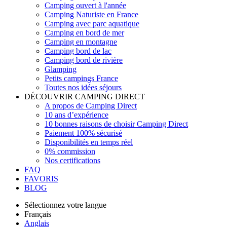
Camping ouvert à l'année
Camping Naturiste en France
Camping avec parc aquatique
Camping en bord de mer
Camping en montagne
Camping bord de lac
Camping bord de rivière
Glamping
Petits campings France
Toutes nos idées séjours
DÉCOUVRIR CAMPING DIRECT
A propos de Camping Direct
10 ans d’expérience
10 bonnes raisons de choisir Camping Direct
Paiement 100% sécurisé
Disponibilités en temps réel
0% commission
Nos certifications
FAQ
FAVORIS
BLOG
Sélectionnez votre langue
Français
Anglais