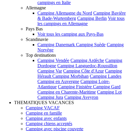
campings en Italie
Allemagne
Camping Allemagne du Nord
Camping Bavière
& Bade-Wurtemberg
Camping Berlin
Voir tous
les campings en Allemagne
Pays Bas
Voir tous les camping aux Pays-Bas
Scandinavie
Camping Danemark
Camping Suède
Camping
Norvège
Top destinations
Camping Vendée
Camping Ardèche
Camping
Dordogne
Camping Languedoc-Roussillon
Camping Var
Camping Côte d'Azur
Camping
Hérault
Camping Morbihan
Camping Landes
Camping en Auvergne
Camping Loire-
Atlantique
Camping Finistère
Camping Gard
Camping en Charente-Maritime
Camping Lot
Camping Jura
Camping Aveyron
THEMATIQUES VACANCES
Camping VACAF
Camping en famille
Camping avec enfants
Camping chiens acceptés
Camping avec piscine couverte