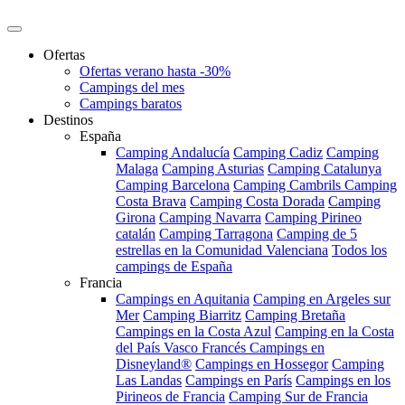
Ofertas
Ofertas verano hasta -30%
Campings del mes
Campings baratos
Destinos
España
Camping Andalucía
Camping Cadiz
Camping
Malaga
Camping Asturias
Camping Catalunya
Camping Barcelona
Camping Cambrils
Camping
Costa Brava
Camping Costa Dorada
Camping
Girona
Camping Navarra
Camping Pirineo
catalán
Camping Tarragona
Camping de 5
estrellas en la Comunidad Valenciana
Todos los
campings de España
Francia
Campings en Aquitania
Camping en Argeles sur
Mer
Camping Biarritz
Camping Bretaña
Campings en la Costa Azul
Camping en la Costa
del País Vasco Francés
Campings en
Disneyland®
Campings en Hossegor
Camping
Las Landas
Campings en París
Campings en los
Pirineos de Francia
Camping Sur de Francia