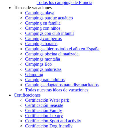
Todos los campings de Francia
Temas de vacaciones
Campings playa
Campings parque acuático
Camping en familia
Camping con niños
Campings con club infantil
Camping con perros
Campings baratos
Campings abiertos todo el año en España
Campings piscina climatizada
Campings montaña
Campings Eco
Campings naturistas
Glamping
Camping para adultos
Campings adaptados para discapacitados
Todas nuestras ideas de vacaciones
Certificaciones
Certificación Water park
Certificación Seaside
Certificación Family
Certificación Luxury
Certificación Sport and activity
Certificación Dog friendly