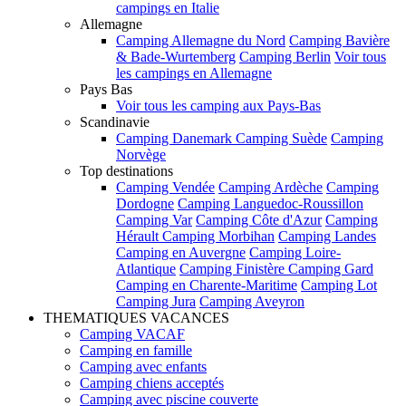
campings en Italie
Allemagne
Camping Allemagne du Nord
Camping Bavière
& Bade-Wurtemberg
Camping Berlin
Voir tous
les campings en Allemagne
Pays Bas
Voir tous les camping aux Pays-Bas
Scandinavie
Camping Danemark
Camping Suède
Camping
Norvège
Top destinations
Camping Vendée
Camping Ardèche
Camping
Dordogne
Camping Languedoc-Roussillon
Camping Var
Camping Côte d'Azur
Camping
Hérault
Camping Morbihan
Camping Landes
Camping en Auvergne
Camping Loire-
Atlantique
Camping Finistère
Camping Gard
Camping en Charente-Maritime
Camping Lot
Camping Jura
Camping Aveyron
THEMATIQUES VACANCES
Camping VACAF
Camping en famille
Camping avec enfants
Camping chiens acceptés
Camping avec piscine couverte