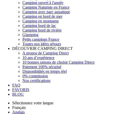
Camping ouvert à l'année
Camping Naturiste en France
Camping avec parc aquatique
Camping en bord de mer
Camping en montagne
Camping bord de lac
Camping bord de rivière
Glamping
Petits campings France
Toutes nos idées séjours
DÉCOUVRIR CAMPING DIRECT
A propos de Camping Direct
10 ans d’expérience
10 bonnes raisons de choisir Camping Direct
Paiement 100% sécurisé
Disponibilités en temps réel
0% commission
Nos certifications
FAQ
FAVORIS
BLOG
Sélectionnez votre langue
Français
Anglais