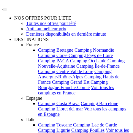
NOS OFFRES POUR L'ETE
Toutes nos offres pour lété
Août au meilleur prix
Dernières disponibilités en dernière minute
DESTINATIONS
France
Camping Bretagne
Camping Normandie
Camping Corse
Camping Pays de Loire
Camping PACA
Camping Occitanie
Camping
Nouvelle-Aquitaine
Camping Île-de-France
Camping Centre Val de Loire
Camping
Auvergne-Rhône-Alpes
Camping Hauts de
France
Camping Grand Est
Camping
Bourgogne-Franche-Comté
Voir tous les
campings en France
Espagne
Camping Costa Brava
Camping Barcelone
Camping Lloret del mar
Voir tous les campings
en Espagne
Italie
Camping Toscane
Camping Lac de Garde
Camping Ligurie
Camping Pouilles
Voir tous les